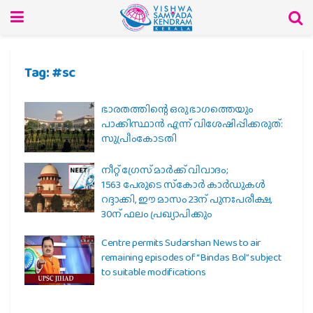
Tag:
#sc
ഭാരതത്തിന്റെ ഒരു ഭാഗത്തെയും
പാക്കിസ്ഥാൻ എന്ന് വിശേഷിപ്പിക്കരുത്:
സുപ്രീംകോടതി
നീറ്റ് ഗ്രേസ് മാർക്ക് വിവാദം;
1563 പേരുടെ സ്‌കോർ കാർഡുകൾ
റദ്ദാക്കി, ഈ മാസം 23ന് പുനഃപരീക്ഷ,
30ന് ഫലം പ്രഖ്യാപിക്കും
Centre permits Sudarshan News to air
remaining episodes of “Bindas Bol” subject
to suitable modifications