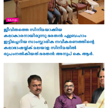
കേരളം
ജീവിതത്തെ സിനിമയാക്കിയ
കലാകാരനായിരുന്നു ഭരതൻ: ഏബ്രഹാം
ഇട്ടിച്ചെറിയ സാംസ്കാരിക നവീകരണത്തിന്റെ
കലാഭാഷയ്ക്ക് മലയാള സിനിമയിൽ
രൂപംനൽകിയത് ഭരതൻ: അനൂപ് കെ. ആർ.