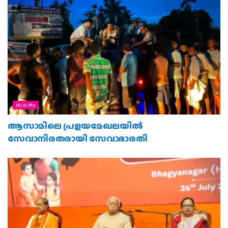
ഭാരതം
ആസാമിലെ പ്രളയമേഖലയില്‍
സേവാനിരതരായി സേവാഭാരതി