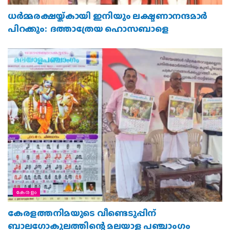
കേരളം
ധര്‍മ്മരക്ഷയ്ക്കായി ഇനിയും ലക്ഷ്മണാനന്ദമാര്‍
പിറക്കും: ദത്താത്രേയ ഹൊസബാളെ
കേരളം
കേരളത്തനിമയുടെ വീണ്ടെടുപ്പിന്