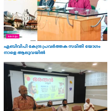
കേരളം
എബിവിപി കേന്ദ്ര പ്രവർത്തക സമിതി യോഗം
നാളെ ആലുവയിൽ