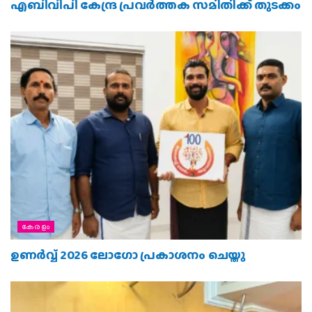
എബിവിപി കേന്ദ്ര പ്രവര്‍ത്തക സമിതിക്ക് തുടക്കം
കേരളം
ഉണർവ്വ് 2026 ലോഗോ പ്രകാശനം ചെയ്തു