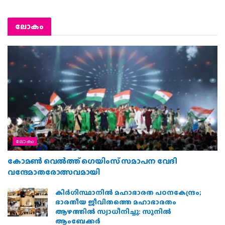
ലോകം
ലോകം
കോമൺ വെൽത്ത് ഗെയിംസ് സമാപന വേദി
വന്ദേമാതരോത്സവമായി
കിര്‍ഗിസ്ഥാനില്‍ മഹാഭാരത പഠനകേന്ദ്രം;
ഭാരതീയ ജീവിതത്തെ മഹാഭാരതം
ആഴത്തില്‍ സ്വാധീനിച്ചു: സുനില്‍
ആംബേക്കര്‍