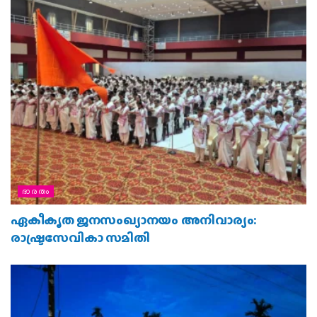
ഭാരതം
ഏകീകൃത ജനസംഖ്യാനയം അനിവാര്യം:
രാഷ്ട്രസേവികാ സമിതി