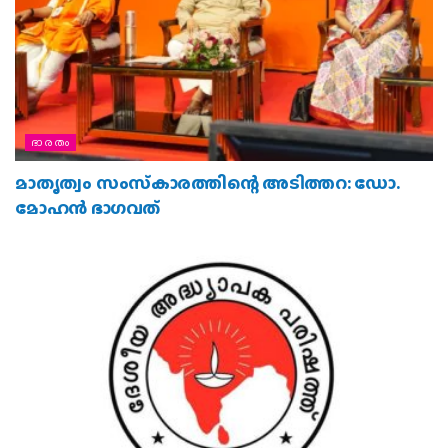
ഭാരതം
മാതൃത്വം സംസ്‌കാരത്തിന്റെ അടിത്തറ: ഡോ.
മോഹന്‍ ഭാഗവത്