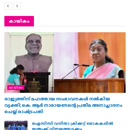
കായികം
കായികം
രാജ്യത്തിന് മഹത്തായ സംഭാവനകൾ നൽകിയ
വ്യക്തി; കെ. ആർ നാരായണന്റെ പ്രതിമ അനാച്ഛാദനം
ചെയ്ത് രാഷ്‌ട്രപതി
ഐസിസി വനിതാ ക്രിക്കറ്റ് ലോകകപ്പില്‍