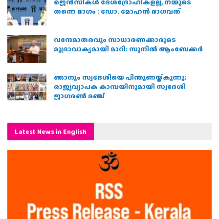
ജെന്‍സികള്‍ ദേശദ്രോഹികളല്ല, നമ്മുടെ
തന്നെ ഭാഗം : ഡോ. മോഹന്‍ ഭാഗവത്
വന്ദേമാതരവും സാധാരണക്കാരുടെ
മുദ്രാവാക്യമായി മാറി: സുനിൽ ആംബേക്കർ
ഞാനും സ്വദേശിയെ പിന്തുണയ്ക്കുന്നു;
രാജ്യവ്യാപക കാമ്പയിനുമായി സ്വദേശി
ജാഗരണ്‍ മഞ്ച്
Latest News in English