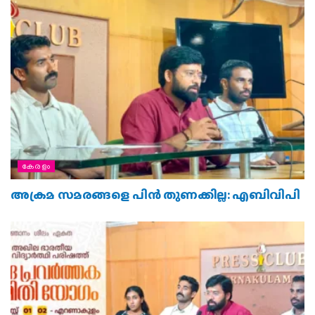
കേരളം
അക്രമ സമരങ്ങളെ പിൻ തുണക്കില്ല: എബിവിപി