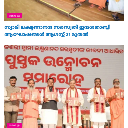
കേരളം
സ്വാമി ലക്ഷ്മണാനന്ദ സരസ്വതി ജന്മശതാബ്ദി
ആഘോഷങ്ങള്‍ ആഗസ്ത് 21 മുതല്‍