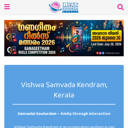
Vishwa Samvada Kendram,
Kerala
Samvadat Souhardam
– Amity through interaction
.
Vishwa Samvada Kendram is an organisation working in pan