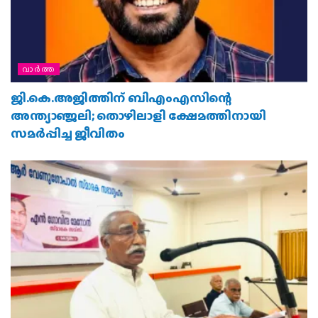
വാര്‍ത്ത
ജി.കെ.അജിത്തിന് ബിഎംഎസിന്റെ
അന്ത്യാഞ്ജലി; തൊഴിലാളി ക്ഷേമത്തിനായി
സമര്‍പ്പിച്ച ജീവിതം