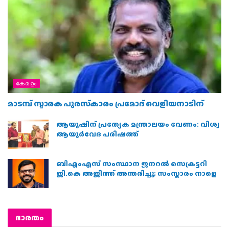
കേരളം
മാടമ്പ് സ്മാരക പുരസ്‌കാരം പ്രമോദ് വെളിയനാടിന്
ആയുഷിന് പ്രത്യേക മന്ത്രാലയം വേണം: വിശ്വ
ആയുര്‍വേദ പരിഷത്ത്
ബിഎംഎസ് സംസ്ഥാന ജനറൽ സെക്രട്ടറി
ജി.കെ അജിത്ത് അന്തരിച്ചു; സംസ്കാരം നാളെ
ഭാരതം