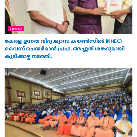
കേരളം
കേരള ഉന്നത വിദ്യാഭ്യാസ കൗൺസിൽ (KHEC)
വൈസ് ചെയർമാൻ പ്രഫ. അച്ചുത് ശങ്കറുമായി
കൂടിക്കാഴ്ച നടത്തി.