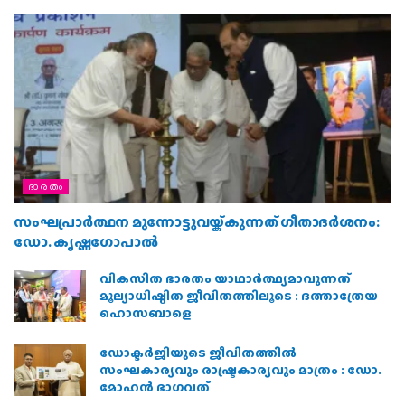
ഭാരതം
സംഘപ്രാര്‍ത്ഥന മുന്നോട്ടുവയ്ക്കുന്നത് ഗീതാദര്‍ശനം:
ഡോ. കൃഷ്ണഗോപാല്‍
വികസിത ഭാരതം യാഥാർത്ഥ്യമാവുന്നത്
മൂല്യാധിഷ്ഠിത ജീവിതത്തിലൂടെ : ദത്താത്രേയ
ഹൊസബാളെ
ഡോക്ടർജിയുടെ ജീവിതത്തിൽ
സംഘകാര്യവും രാഷ്ട്രകാര്യവും മാത്രം : ഡോ.
മോഹൻ ഭാഗവത്