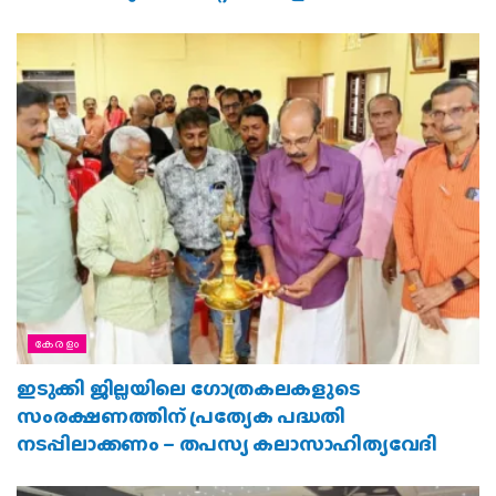
ബാലഗോകുലത്തിന്റെ മലയാള പഞ്ചാംഗം
കേരളം
ഇടുക്കി ജില്ലയിലെ ഗോത്രകലകളുടെ
സംരക്ഷണത്തിന് പ്രത്യേക പദ്ധതി
നടപ്പിലാക്കണം – തപസ്യ കലാസാഹിത്യവേദി