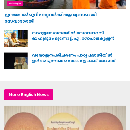
കേരളം
ജലത്താല്‍ മുറിവേറ്റവര്‍ക്ക് ആശ്വാസമായി
സേവാഭാരതി
സമാജസേവനത്തില്‍ സേവാഭാരതി
ബഹുദൂരം മുന്നോട്ട്: എ. ഗോപാലകൃഷ്ണന്‍
വയോജനപരിചരണം പാഠ്യപദ്ധതിയില്‍
ഉള്‍പ്പെടുത്തണം: ഡോ. ജേക്കബ് തോമസ്
More English News