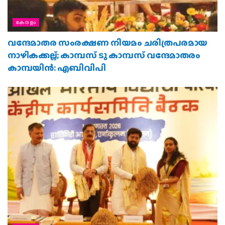
കേരളം
വന്ദേമാതര സംരക്ഷണ നിയമം ചരിത്രപരമായ
നാഴികക്കല്ല്; കാമ്പസ് ടു കാമ്പസ് വന്ദേമാതരം
കാമ്പയിന്‍: എബിവിപി