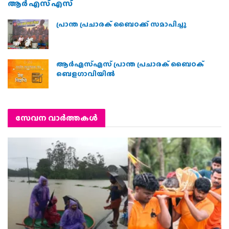
ടി.ജി. മോഹൻദാസിൻ്റെ അഭിപ്രായം അപലപനീയം :
ആർ എസ് എസ്
പ്രാന്ത പ്രചാരക് ബൈഠക്ക് സമാപിച്ചു
ആർഎസ്എസ് പ്രാന്ത പ്രചാരക് ബൈഠക്
ബെളഗാവിയിൽ
സേവന വാര്‍ത്തകള്‍