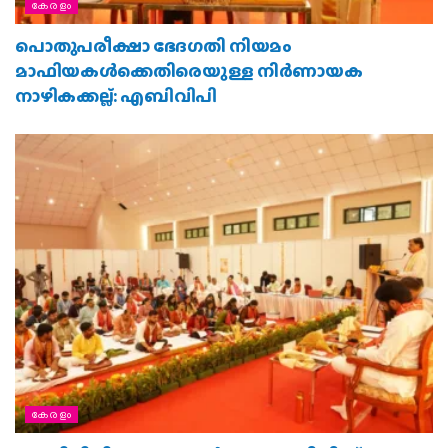
കേരളം
പൊതുപരീക്ഷാ ഭേദഗതി നിയമം
മാഫിയകള്‍ക്കെതിരെയുള്ള നിര്‍ണായക
നാഴികക്കല്ല്: എബിവിപി
കേരളം