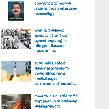
സർക്കാർ
സേവാഭാരതി കുറ്റൂർ
ട്രഷറർ സുരേഷ് കുമാർ
അന്തരിച്ചു
ഹര്‍ ഘര്‍ തിരംഗ
കാമ്പയിന്‍ ഒന്‍പത്
മുതല്‍; ആഗസ്ത് 14
വിഭജന ഭീകരത
സ്മരണദിനം
3000 കിലോമീറ്റർ
അകലെ ഇരിക്കുന്ന
ശത്രുവിനെ വരെ
നശിപ്പിക്കും ;
ഭാരതത്തിന്റെ ‘അഗ്നി’
പരീക്ഷണം വിജയം
സംഭൽ കലാപ റിപ്പോർട്ട്
രാജ്യദ്രോഹ ശക്തികളെ
തിരിച്ചറിയാൻ