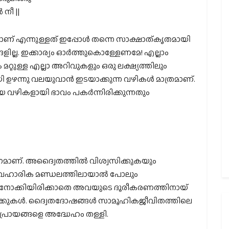
നീ ||
ണ്‌ എന്നുള്ളത്‌ ഇപ്പോൾ തന്നെ സാക്ഷാത്കൃതമായി
ില്ല. ഇക്കാര്യം ഓർത്തുകൊള്ളേണമേ! എല്ലാം
്റുള്ള എല്ലാ അറിവുകളും ഒരു ലക്ഷ്യത്തിലും
ഉഴന്നു വലയുവാൻ ഇടയാക്കുന്ന വഴികൾ മാത്രമാണ്‌.
യ വഴികളായി ഭാവം പകർന്നിരിക്കുന്നതും
ശ്ശനമാണ്‌. അദ്വൈതത്തിൽ വിശ്വസിക്കുകയും
 വ്യാവഹാരിക മണ്ഡലത്തിലായാൽ പോലും
 നോക്കിയിരിക്കാതെ അവയുടെ ദൂരീകരണത്തിനായ്‌
െ വാക്കുകൾ. ദ്വൈതദോഷങ്ങൾ സാമൂഹികജീവിതത്തിലെ
പ്രായങ്ങളെ അദ്ധേഹം തള്ളി.