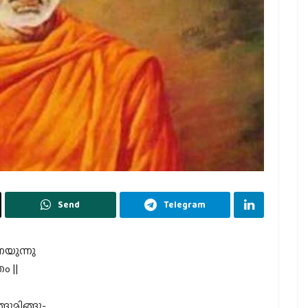
Send
Telegram
യുന്നു
ം ||
ുമിങ്ങു-