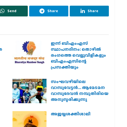
Send
Share
Share
ഇന്ന് ബിഎംഎസ്
ത
സ്ഥാപനദിനം: തൊഴില്‍
രംഗത്തെ വെല്ലുവിളികളും
ബിഎംഎസിന്റെ
പ്രസക്തിയും
സംഘവഴിയിലെ
വാസുവേട്ടന്‍… ആമേടമന
വാസുദേവന്‍ നമ്പൂതിരിയെ
അനുസ്മരിക്കുന്നു
അജയ്യശക്തിശാലി