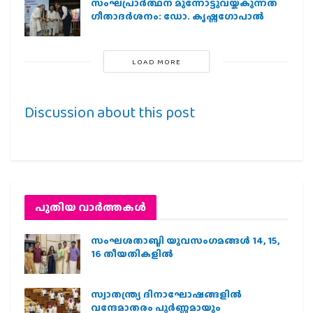
സംഘപ്രാര്‍ത്ഥന മുന്നോട്ടുവയ്ക്കുന്നത്
ഗീതാദര്‍ശനം: ഡോ. കൃഷ്ണഗോപാല്‍
LOAD MORE
Discussion about this post
പുതിയ വാര്‍ത്തകള്‍
സംഘശതാബ്ദി യുവസംഗമങ്ങള്‍ 14, 15,
16 തീയതികളില്‍
സ്വാതന്ത്ര്യ ദിനാഘോഷങ്ങളിൽ
വന്ദേമാതരം പൂർണ്ണമായും