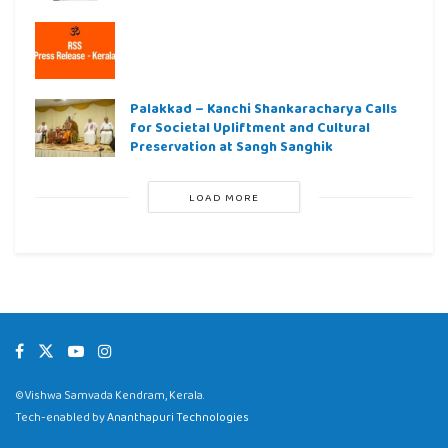
Palakkad – Kanchi Shankaracharya Calls
for Societal Upliftment and Cultural
Preservation at Sangh Sanghik
LOAD MORE
©Vishwa Samvada Kendram, Kerala.
Tech-enabled by
Ananthapuri Technologies