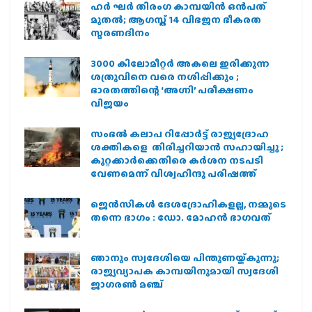
ഹര്‍ ഘര്‍ തിരംഗ കാമ്പയിന്‍ ഒന്‍പത്
മുതല്‍; ആഗസ്ത് 14 വിഭജന ഭീകരത
സ്മരണദിനം
3000 കിലോമീറ്റർ അകലെ ഇരിക്കുന്ന
ശത്രുവിനെ വരെ നശിപ്പിക്കും ;
ഭാരതത്തിന്റെ ‘അഗ്നി’ പരീക്ഷണം
വിജയം
സംഭൽ കലാപ റിപ്പോർട്ട് രാജ്യദ്രോഹ
ശക്തികളെ തിരിച്ചറിയാൻ സഹായിച്ചു ;
കുറ്റക്കാർക്കെതിരെ കർശന നടപടി
വേണമെന്ന് വിശ്വഹിന്ദു പരിഷത്ത്
ജെന്‍സികള്‍ ദേശദ്രോഹികളല്ല, നമ്മുടെ
തന്നെ ഭാഗം : ഡോ. മോഹന്‍ ഭാഗവത്
ഞാനും സ്വദേശിയെ പിന്തുണയ്ക്കുന്നു;
രാജ്യവ്യാപക കാമ്പയിനുമായി സ്വദേശി
ജാഗരണ്‍ മഞ്ച്