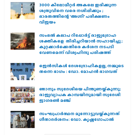
3000 കിലോമീറ്റർ അകലെ ഇരിക്കുന്ന
ശത്രുവിനെ വരെ നശിപ്പിക്കും ;
ഭാരതത്തിന്റെ ‘അഗ്നി’ പരീക്ഷണം
വിജയം
സംഭൽ കലാപ റിപ്പോർട്ട് രാജ്യദ്രോഹ
ശക്തികളെ തിരിച്ചറിയാൻ സഹായിച്ചു ;
കുറ്റക്കാർക്കെതിരെ കർശന നടപടി
വേണമെന്ന് വിശ്വഹിന്ദു പരിഷത്ത്
ജെന്‍സികള്‍ ദേശദ്രോഹികളല്ല, നമ്മുടെ
തന്നെ ഭാഗം : ഡോ. മോഹന്‍ ഭാഗവത്
ഞാനും സ്വദേശിയെ പിന്തുണയ്ക്കുന്നു;
രാജ്യവ്യാപക കാമ്പയിനുമായി സ്വദേശി
ജാഗരണ്‍ മഞ്ച്
സംഘപ്രാര്‍ത്ഥന മുന്നോട്ടുവയ്ക്കുന്നത്
ഗീതാദര്‍ശനം: ഡോ. കൃഷ്ണഗോപാല്‍