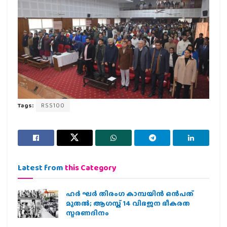
Tags:
RSS100
Latest from
this Category
ഹര്‍ ഘര്‍ തിരംഗ കാമ്പയിന്‍ ഒന്‍പത്
മുതല്‍; ആഗസ്ത് 14 വിഭജന ഭീകരത
സ്മരണദിനം