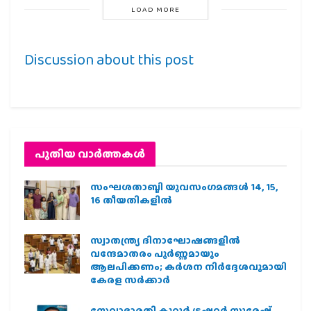
LOAD MORE
Discussion about this post
പുതിയ വാര്‍ത്തകള്‍
സംഘശതാബ്ദി യുവസംഗമങ്ങള്‍ 14, 15,
16 തീയതികളില്‍
സ്വാതന്ത്ര്യ ദിനാഘോഷങ്ങളിൽ
വന്ദേമാതരം പൂർണ്ണമായും
ആലപിക്കണം; കർശന നിർദ്ദേശവുമായി
കേരള സർക്കാർ
സേവാഭാരതി കുറ്റൂർ ട്രഷറർ സുരേഷ്