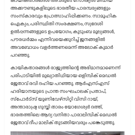
കായികതാരങ്ങള്‍ അവരുടെ സോഷ്യല്‍ മീഡിയ
അക്കൗണ്ടുകളിലൂടെ ഭാരതീയ പാരമ്പര്യങ്ങളും
സംസ്‌കാരവും പ്രോത്സാഹിപ്പിക്കണം. സാമൂഹിക
ഐക്യം, പരിസ്ഥിതി സംരക്ഷണം, സ്വദേശി
ഉല്‍പ്പന്നങ്ങളുടെ ഉപയോഗം, കുടുംബ മൂല്യങ്ങള്‍,
പൗരധര്‍മ്മം എന്നിവയെക്കുറിച്ച് ജനങ്ങളില്‍
അവബോധം വളര്‍ത്തണമെന്ന് അലോക് കുമാര്‍
പറഞ്ഞു.
കായികതാരങ്ങള്‍ രാജ്യത്തിന്റെ അഭിമാനമാണെന്ന്
പരിപാടിയില്‍ മുഖ്യാതിഥിയായ ഒളിമ്പിക് മെഡല്‍
ജേതാവ് രവി ദഹിയ പറഞ്ഞു. ആര്‍എസ്എസ്
ഹരിയാനയുടെ പ്രാന്ത സംഘചാലക് പ്രതാപ്,
സ്‌പോര്‍ട്‌സ് യൂണിവേഴ്‌സിറ്റി വിസി റായ്,
അന്താരാഷ്ട്ര ഗുസ്തി താരം യോഗേശ്വര്‍ ദത്ത്,
ഭാരതത്തിലെ ആദ്യ വനിതാ പാരാലിമ്പിക് മെഡല്‍
ജേതാവ് ദീപ മാലിക് തുടങ്ങിയവരും പങ്കെടുത്തു.