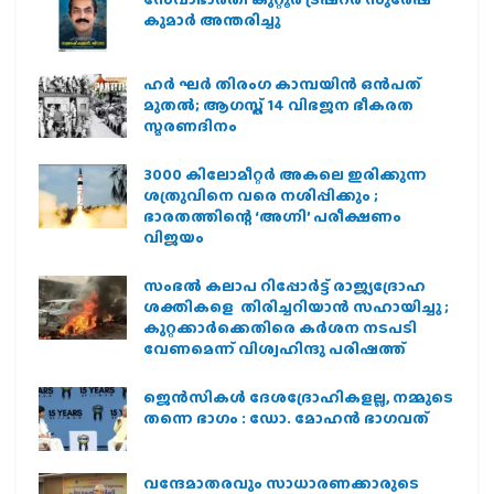
കുമാർ അന്തരിച്ചു
ഹര്‍ ഘര്‍ തിരംഗ കാമ്പയിന്‍ ഒന്‍പത്
മുതല്‍; ആഗസ്ത് 14 വിഭജന ഭീകരത
സ്മരണദിനം
3000 കിലോമീറ്റർ അകലെ ഇരിക്കുന്ന
ശത്രുവിനെ വരെ നശിപ്പിക്കും ;
ഭാരതത്തിന്റെ ‘അഗ്നി’ പരീക്ഷണം
വിജയം
സംഭൽ കലാപ റിപ്പോർട്ട് രാജ്യദ്രോഹ
ശക്തികളെ തിരിച്ചറിയാൻ സഹായിച്ചു ;
കുറ്റക്കാർക്കെതിരെ കർശന നടപടി
വേണമെന്ന് വിശ്വഹിന്ദു പരിഷത്ത്
ജെന്‍സികള്‍ ദേശദ്രോഹികളല്ല, നമ്മുടെ
തന്നെ ഭാഗം : ഡോ. മോഹന്‍ ഭാഗവത്
വന്ദേമാതരവും സാധാരണക്കാരുടെ