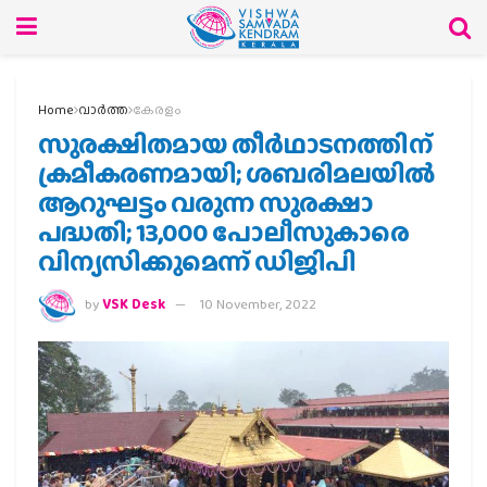
Home
വാര്‍ത്ത
കേരളം
സുരക്ഷിതമായ തീര്‍ഥാടനത്തിന്
ക്രമീകരണമായി; ശബരിമലയില്‍
ആറുഘട്ടം വരുന്ന സുരക്ഷാ
പദ്ധതി; 13,000 പോലീസുകാരെ
വിന്യസിക്കുമെന്ന് ഡിജിപി
by
VSK Desk
10 November, 2022