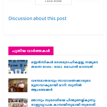
LOAD MORE
Discussion about this post
പുതിയ വാര്‍ത്തകള്‍
ജെന്‍സികള്‍ ദേശദ്രോഹികളല്ല, നമ്മുടെ
തന്നെ ഭാഗം : ഡോ. മോഹന്‍ ഭാഗവത്
വന്ദേമാതരവും സാധാരണക്കാരുടെ
മുദ്രാവാക്യമായി മാറി: സുനിൽ
ആംബേക്കർ
ഞാനും സ്വദേശിയെ പിന്തുണയ്ക്കുന്നു;
രാജ്യവ്യാപക കാമ്പയിനുമായി സ്വദേശി