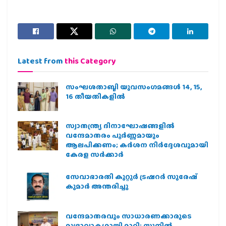
Latest from
this Category
സംഘശതാബ്ദി യുവസംഗമങ്ങള്‍ 14, 15,
16 തീയതികളില്‍
സ്വാതന്ത്ര്യ ദിനാഘോഷങ്ങളിൽ
വന്ദേമാതരം പൂർണ്ണമായും
ആലപിക്കണം; കർശന നിർദ്ദേശവുമായി
കേരള സർക്കാർ
സേവാഭാരതി കുറ്റൂർ ട്രഷറർ സുരേഷ്
കുമാർ അന്തരിച്ചു
വന്ദേമാതരവും സാധാരണക്കാരുടെ
മുദ്രാവാക്യമായി മാറി: സുനിൽ