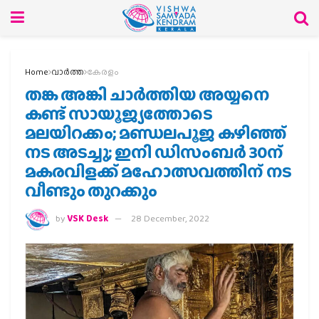
Home
വാര്‍ത്ത
കേരളം
തങ്ക അങ്കി ചാർത്തിയ അയ്യനെ
കണ്ട് സായൂജ്യത്തോടെ
മലയിറക്കം; മണ്ഡലപൂജ കഴിഞ്ഞ്
നട അടച്ചു; ഇനി ഡിസംബര്‍ 30ന്
മകരവിളക്ക് മഹോത്സവത്തിന് നട
വീണ്ടും തുറക്കും
by
VSK Desk
28 December, 2022