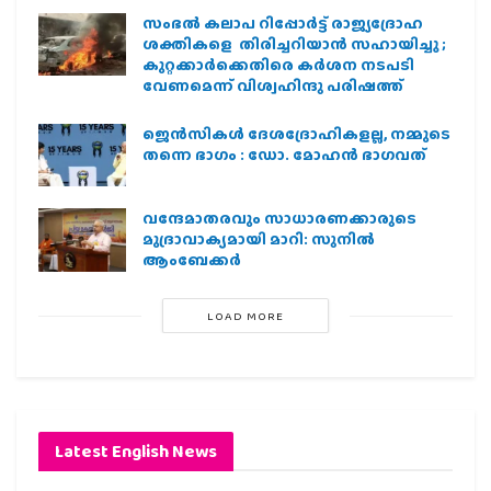
സംഭൽ കലാപ റിപ്പോർട്ട് രാജ്യദ്രോഹ
ശക്തികളെ തിരിച്ചറിയാൻ സഹായിച്ചു ;
കുറ്റക്കാർക്കെതിരെ കർശന നടപടി
വേണമെന്ന് വിശ്വഹിന്ദു പരിഷത്ത്
ജെന്‍സികള്‍ ദേശദ്രോഹികളല്ല, നമ്മുടെ
തന്നെ ഭാഗം : ഡോ. മോഹന്‍ ഭാഗവത്
വന്ദേമാതരവും സാധാരണക്കാരുടെ
മുദ്രാവാക്യമായി മാറി: സുനിൽ
ആംബേക്കർ
LOAD MORE
Latest English News