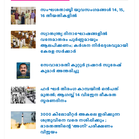
സംഘശതാബ്ദി യുവസംഗമങ്ങള്‍ 14, 15,
16 തീയതികളില്‍
സ്വാതന്ത്ര്യ ദിനാഘോഷങ്ങളിൽ
വന്ദേമാതരം പൂർണ്ണമായും
ആലപിക്കണം; കർശന നിർദ്ദേശവുമായി
കേരള സർക്കാർ
സേവാഭാരതി കുറ്റൂർ ട്രഷറർ സുരേഷ്
കുമാർ അന്തരിച്ചു
ഹര്‍ ഘര്‍ തിരംഗ കാമ്പയിന്‍ ഒന്‍പത്
മുതല്‍; ആഗസ്ത് 14 വിഭജന ഭീകരത
സ്മരണദിനം
3000 കിലോമീറ്റർ അകലെ ഇരിക്കുന്ന
ശത്രുവിനെ വരെ നശിപ്പിക്കും ;
ഭാരതത്തിന്റെ ‘അഗ്നി’ പരീക്ഷണം
വിജയം