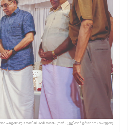
ം ഒളപ്പമണ്ണ മനയില്‍ കവി ബാലചന്ദ്രന്‍ ചുള്ളിക്കാട് ഉദ്ഘാടനം ചെയ്യുന്നു