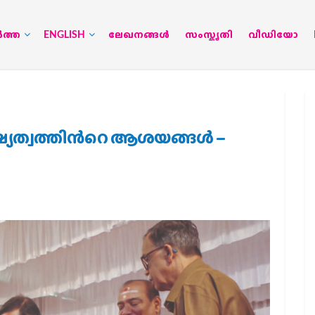
‍ത്ത
ENGLISH
ലേഖനങ്ങള്‍
സംസ്കൃതി
വീഡിയോ
്യത്വത്തിന്‍റെ ആശയങ്ങള്‍ –