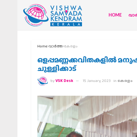
HOME
വാര്
Home
വാര്‍ത്ത
കേരളം
ഒളപ്പമണ്ണക്കവിതകളില്‍ മനുഷ
ചുള്ളിക്കാട്
by
VSK Desk
15 January, 2023
in
കേരളം