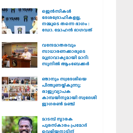
കർശന നടപടി
വേണമെന്ന് വിശ്വഹിന്ദു
ജെന്‍സികള്‍
പരിഷത്ത്
ദേശദ്രോഹികളല്ല,
നമ്മുടെ തന്നെ ഭാഗം :
ഡോ. മോഹന്‍ ഭാഗവത്
വന്ദേമാതരവും
സാധാരണക്കാരുടെ
മുദ്രാവാക്യമായി മാറി:
സുനിൽ ആംബേക്കർ
ഞാനും സ്വദേശിയെ
പിന്തുണയ്ക്കുന്നു;
രാജ്യവ്യാപക
കാമ്പയിനുമായി സ്വദേശി
ജാഗരണ്‍ മഞ്ച്
മാടമ്പ് സ്മാരക
പുരസ്‌കാരം പ്രമോദ്
വെളിയനാടിന്