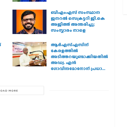
ബിഎംഎസ് സംസ്ഥാന
ജനറൽ സെക്രട്ടറി ജി.കെ
അജിത്ത് അന്തരിച്ചു;
സംസ്കാരം നാളെ
്
ആര്‍എസ്എസിന്
കേരളത്തില്‍
അടിത്തറയുണ്ടാക്കിയതില്‍
അഡ്വ. എന്‍
ഗോവിന്ദമോനോന് പ്രധാന
പങ്ക് :എ. ഗോപാലകൃഷ്ണന്‍
LOAD MORE