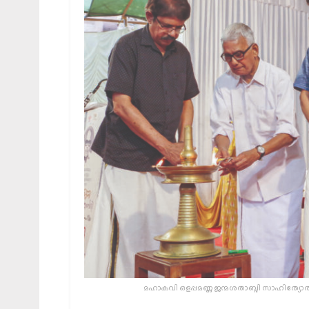
മഹാകവി ഒളപ്പമണ്ണ ജന്മശതാബ്ദി സാഹിത്യോത്സവ