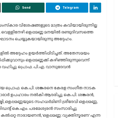
Send
Telegram
റെ സംസ്‌കാര വിശേഷങ്ങളുടെ മാത്രം കവിയായിരുന്നില്ല
ാട്. വെള്ളിനേഴി ഒളപ്പമണ്ണ മനയില്‍ രണ്ടുദിവസത്തെ
്ഘാടനം ചെയ്യുകയായിരുന്നു അദ്ദേഹം.
്‍ അദ്ദേഹം ഉയര്‍ത്തിപ്പിടിച്ചത്. അതേസമയം
ിക്കുവാനും ഒളപ്പമണ്ണക്ക് കഴിഞ്ഞിരുന്നുവെന്ന്
 വഹിച്ചു. പ്രൊഫ. പി.എ. വാസുദേവന്‍
ടിയ പ്രൊഫ. കെ.പി. ശങ്കരനെ കേരള സംഗീത നാടക
ടി മാരാര്‍ ഉപഹാരം നല്‍കി ആദരിച്ചു. കെ.പി. ശങ്കരന്‍,
ഷ്മി, ഒളപ്പമണ്ണയുടെ സഹധര്‍മിണി ശ്രീദേവി ഒളപ്പമണ്ണ,
ിഡന്റ് കെ.എം. പരമേശ്വരന്‍ സംസാരിച്ചു.
ല്‍പ്പറ്റ നാരായണന്‍, ‘ഒളപ്പമണ്ണ: വ്യക്തിസ്മരണ’ എന്ന