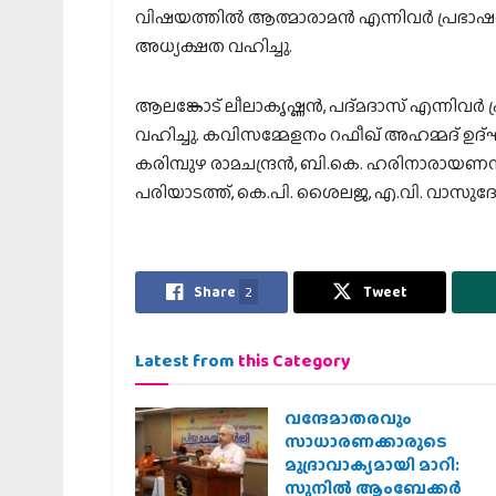
വിഷയത്തില്‍ ആത്മാരാമന്‍ എന്നിവര്‍ പ്രഭ
അധ്യക്ഷത വഹിച്ചു.
ആലങ്കോട് ലീലാകൃഷ്ണന്‍, പദ്മദാസ് എന്നിവര്‍
വഹിച്ചു. കവിസമ്മേളനം റഫീഖ് അഹമ്മദ് ഉദ്ഘാട
കരിമ്പുഴ രാമചന്ദ്രന്‍, ബി.കെ. ഹരിനാരായണന്‍
പരിയാടത്ത്, കെ.പി. ശൈലജ, എ.വി. വാസുദേവന
Share
2
Tweet
Latest from
this Category
വന്ദേമാതരവും
സാധാരണക്കാരുടെ
മുദ്രാവാക്യമായി മാറി:
സുനിൽ ആംബേക്കർ