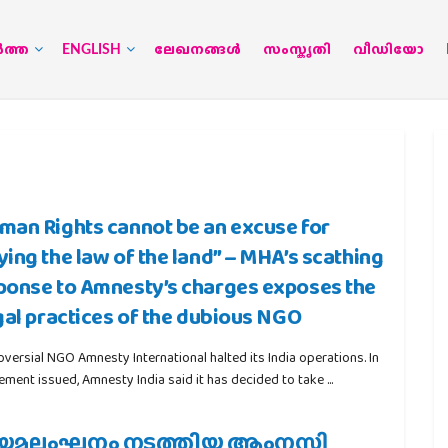
‍ത്ത
ENGLISH
ലേഖനങ്ങള്‍
സംസ്കൃതി
വീഡിയോ
man Rights cannot be an excuse for
ying the law of the land” – MHA’s scathing
ponse to Amnesty’s charges exposes the
egal practices of the dubious NGO
versial NGO Amnesty International halted its India operations. In
ement issued, Amnesty India said it has decided to take ...
യമലംഘനം നടത്തിയ ആംനസ്റ്റി