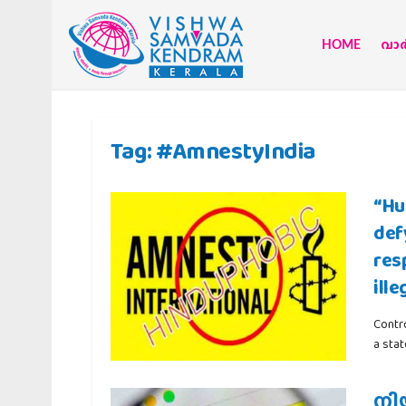
HOME
വാര്
Tag:
#AmnestyIndia
“Hu
def
res
ill
Contro
a stat
നി