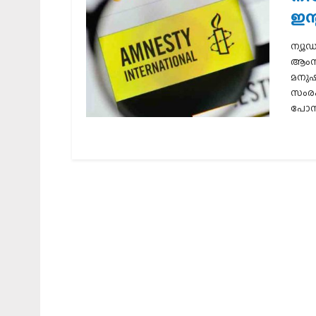
ഇന്
ന്യൂ
ആംനസ്
മനുഷ
സംരക്
പോന്ന