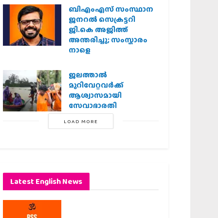
ബിഎംഎസ് സംസ്ഥാന
ജനറൽ സെക്രട്ടറി
ജി.കെ അജിത്ത്
അന്തരിച്ചു; സംസ്കാരം
നാളെ
ജലത്താല്‍
മുറിവേറ്റവര്‍ക്ക്
ആശ്വാസമായി
സേവാഭാരതി
LOAD MORE
Latest English News