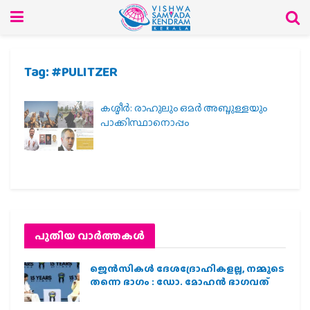
Tag:
#PULITZER
കശ്മീര്‍: രാഹുലും ഒമര്‍ അബ്ദുള്ളയും
പാക്കിസ്ഥാനൊപ്പം
പുതിയ വാര്‍ത്തകള്‍
ജെന്‍സികള്‍ ദേശദ്രോഹികളല്ല, നമ്മുടെ
തന്നെ ഭാഗം : ഡോ. മോഹന്‍ ഭാഗവത്