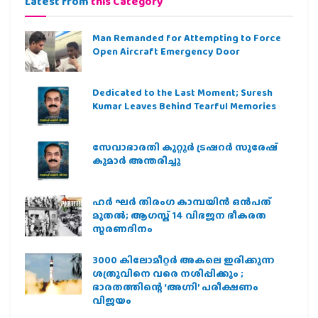
Latest from
this Category
Man Remanded for Attempting to Force
Open Aircraft Emergency Door
Dedicated to the Last Moment; Suresh
Kumar Leaves Behind Tearful Memories
സേവാഭാരതി കുറ്റൂർ ട്രഷറർ സുരേഷ്
കുമാർ അന്തരിച്ചു
ഹര്‍ ഘര്‍ തിരംഗ കാമ്പയിന്‍ ഒന്‍പത്
മുതല്‍; ആഗസ്ത് 14 വിഭജന ഭീകരത
സ്മരണദിനം
3000 കിലോമീറ്റർ അകലെ ഇരിക്കുന്ന
ശത്രുവിനെ വരെ നശിപ്പിക്കും ;
ഭാരതത്തിന്റെ ‘അഗ്നി’ പരീക്ഷണം
വിജയം