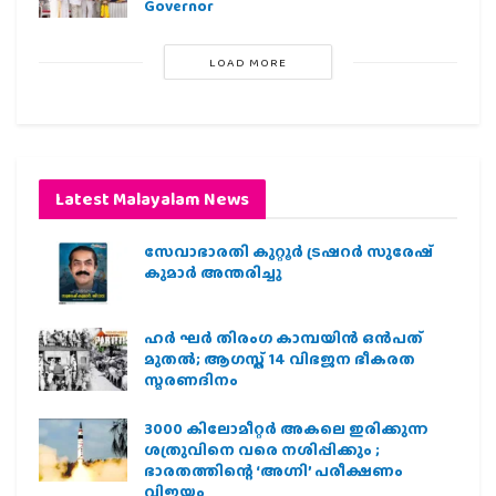
Governor
LOAD MORE
Latest Malayalam News
സേവാഭാരതി കുറ്റൂർ ട്രഷറർ സുരേഷ്
കുമാർ അന്തരിച്ചു
ഹര്‍ ഘര്‍ തിരംഗ കാമ്പയിന്‍ ഒന്‍പത്
മുതല്‍; ആഗസ്ത് 14 വിഭജന ഭീകരത
സ്മരണദിനം
3000 കിലോമീറ്റർ അകലെ ഇരിക്കുന്ന
ശത്രുവിനെ വരെ നശിപ്പിക്കും ;
ഭാരതത്തിന്റെ ‘അഗ്നി’ പരീക്ഷണം
വിജയം