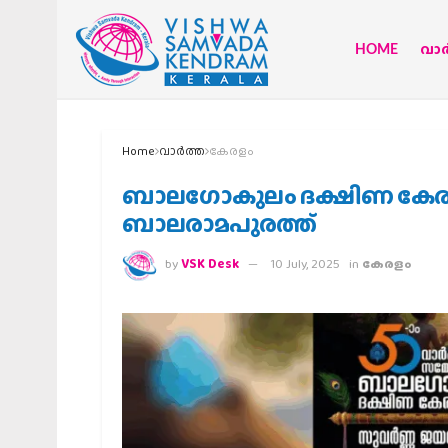
HOME
വാര്
Home
വാര്‍ത്ത
കേരളം
ബാലഗോകുലം ദക്ഷിണ കേര
ബാലരാമപുരത്ത്
by
VSK Desk
10 July, 2025
in
കേരളം