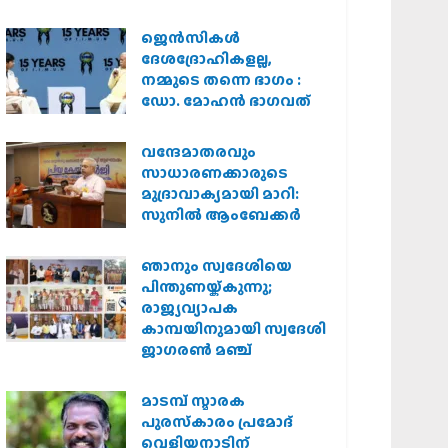
കർശന നടപടി
വേണമെന്ന് വിശ്വഹിന്ദു
ജെന്‍സികള്‍
പരിഷത്ത്
ദേശദ്രോഹികളല്ല,
നമ്മുടെ തന്നെ ഭാഗം :
ഡോ. മോഹന്‍ ഭാഗവത്
വന്ദേമാതരവും
സാധാരണക്കാരുടെ
മുദ്രാവാക്യമായി മാറി:
സുനിൽ ആംബേക്കർ
ഞാനും സ്വദേശിയെ
പിന്തുണയ്ക്കുന്നു;
രാജ്യവ്യാപക
കാമ്പയിനുമായി സ്വദേശി
ജാഗരണ്‍ മഞ്ച്
മാടമ്പ് സ്മാരക
പുരസ്‌കാരം പ്രമോദ്
വെളിയനാടിന്