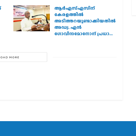
്
ആര്‍എസ്എസിന്
കേരളത്തില്‍
അടിത്തറയുണ്ടാക്കിയതില്‍
അഡ്വ. എന്‍
ഗോവിന്ദമോനോന് പ്രധാന
പങ്ക് :എ. ഗോപാലകൃഷ്ണന്‍
LOAD MORE