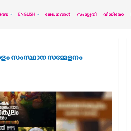
‍ത്ത
ENGLISH
ലേഖനങ്ങള്‍
സംസ്കൃതി
വീഡിയോ
ളം സംസ്ഥാന സമ്മേളനം