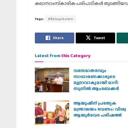
കലാസാംസ്‌കാരിക പരിപാടികള്‍ തുടങ്ങിയവയു
Tags:
#Balagokulam
Share
Tweet
Latest from
this Category
വന്ദേമാതരവും
സാധാരണക്കാരുടെ
മുദ്രാവാക്യമായി മാറി:
സുനിൽ ആംബേക്കർ
ആയുഷിന് പ്രത്യേക
മന്ത്രാലയം വേണം: വിശ്വ
ആയുര്‍വേദ പരിഷത്ത്