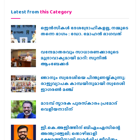
Latest from
this Category
ജെന്‍സികള്‍ ദേശദ്രോഹികളല്ല, നമ്മുടെ
തന്നെ ഭാഗം : ഡോ. മോഹന്‍ ഭാഗവത്
വന്ദേമാതരവും സാധാരണക്കാരുടെ
മുദ്രാവാക്യമായി മാറി: സുനിൽ
ആംബേക്കർ
ഞാനും സ്വദേശിയെ പിന്തുണയ്ക്കുന്നു;
രാജ്യവ്യാപക കാമ്പയിനുമായി സ്വദേശി
ജാഗരണ്‍ മഞ്ച്
മാടമ്പ് സ്മാരക പുരസ്‌കാരം പ്രമോദ്
വെളിയനാടിന്
ജി.കെ.അജിത്തിന് ബിഎംഎസിന്റെ
അന്ത്യാഞ്ജലി; തൊഴിലാളി
ക്ഷേമത്തിനായി സമര്‍പ്പിച്ച ജീവിതം