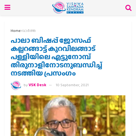
Home
വാര്‍ത്ത
പാലാ ബിഷപ്പ് ജോസഫ്
കല്ലറങ്ങാട്ട് കുറവിലങ്ങാട്
പള്ളിയിലെ എട്ടുനോമ്പ്
തിരുനാളിനോടനുബന്ധിച്ച്
നടത്തിയ പ്രസംഗം
by
VSK Desk
10 September, 2021