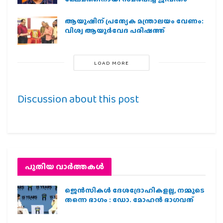
ആയുഷിന് പ്രത്യേക മന്ത്രാലയം വേണം:
വിശ്വ ആയുര്‍വേദ പരിഷത്ത്
LOAD MORE
Discussion about this post
പുതിയ വാര്‍ത്തകള്‍
ജെന്‍സികള്‍ ദേശദ്രോഹികളല്ല, നമ്മുടെ
തന്നെ ഭാഗം : ഡോ. മോഹന്‍ ഭാഗവത്