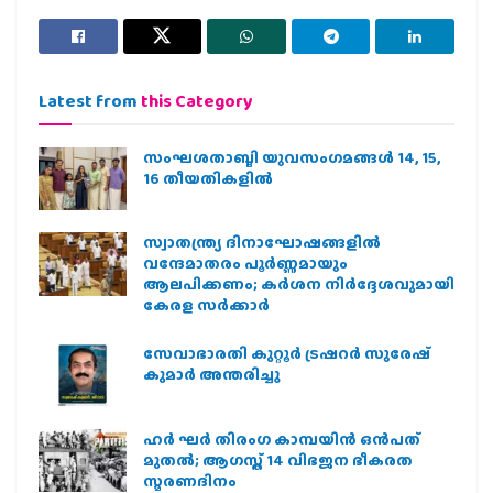
Latest from
this Category
സംഘശതാബ്ദി യുവസംഗമങ്ങള്‍ 14, 15,
16 തീയതികളില്‍
സ്വാതന്ത്ര്യ ദിനാഘോഷങ്ങളിൽ
വന്ദേമാതരം പൂർണ്ണമായും
ആലപിക്കണം; കർശന നിർദ്ദേശവുമായി
കേരള സർക്കാർ
സേവാഭാരതി കുറ്റൂർ ട്രഷറർ സുരേഷ്
കുമാർ അന്തരിച്ചു
ഹര്‍ ഘര്‍ തിരംഗ കാമ്പയിന്‍ ഒന്‍പത്
മുതല്‍; ആഗസ്ത് 14 വിഭജന ഭീകരത
സ്മരണദിനം