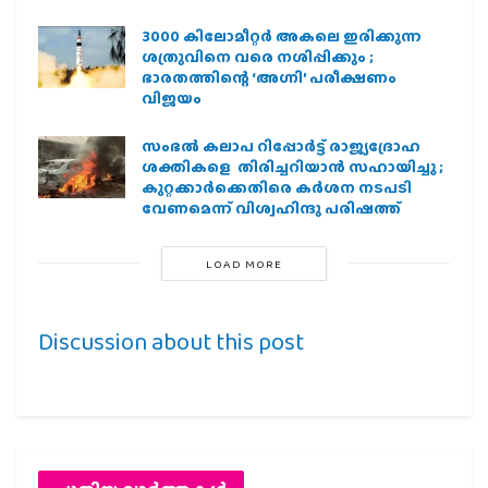
3000 കിലോമീറ്റർ അകലെ ഇരിക്കുന്ന
ശത്രുവിനെ വരെ നശിപ്പിക്കും ;
ഭാരതത്തിന്റെ ‘അഗ്നി’ പരീക്ഷണം
വിജയം
സംഭൽ കലാപ റിപ്പോർട്ട് രാജ്യദ്രോഹ
ശക്തികളെ തിരിച്ചറിയാൻ സഹായിച്ചു ;
കുറ്റക്കാർക്കെതിരെ കർശന നടപടി
വേണമെന്ന് വിശ്വഹിന്ദു പരിഷത്ത്
LOAD MORE
Discussion about this post