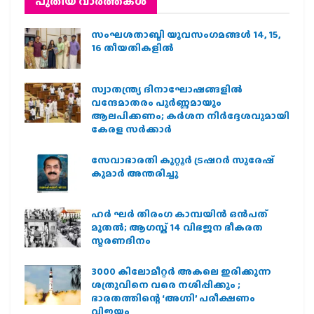
പുതിയ വാര്‍ത്തകള്‍
സംഘശതാബ്ദി യുവസംഗമങ്ങള്‍ 14, 15,
16 തീയതികളില്‍
സ്വാതന്ത്ര്യ ദിനാഘോഷങ്ങളിൽ
വന്ദേമാതരം പൂർണ്ണമായും
ആലപിക്കണം; കർശന നിർദ്ദേശവുമായി
കേരള സർക്കാർ
സേവാഭാരതി കുറ്റൂർ ട്രഷറർ സുരേഷ്
കുമാർ അന്തരിച്ചു
ഹര്‍ ഘര്‍ തിരംഗ കാമ്പയിന്‍ ഒന്‍പത്
മുതല്‍; ആഗസ്ത് 14 വിഭജന ഭീകരത
സ്മരണദിനം
3000 കിലോമീറ്റർ അകലെ ഇരിക്കുന്ന
ശത്രുവിനെ വരെ നശിപ്പിക്കും ;
ഭാരതത്തിന്റെ ‘അഗ്നി’ പരീക്ഷണം
വിജയം