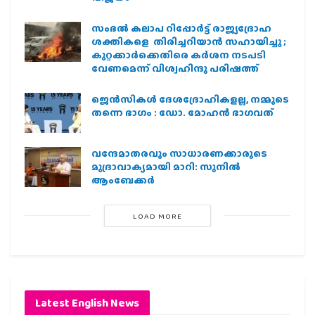
സംഭൽ കലാപ റിപ്പോർട്ട് രാജ്യദ്രോഹ
ശക്തികളെ തിരിച്ചറിയാൻ സഹായിച്ചു ;
കുറ്റക്കാർക്കെതിരെ കർശന നടപടി
വേണമെന്ന് വിശ്വഹിന്ദു പരിഷത്ത്
ജെന്‍സികള്‍ ദേശദ്രോഹികളല്ല, നമ്മുടെ
തന്നെ ഭാഗം : ഡോ. മോഹന്‍ ഭാഗവത്
വന്ദേമാതരവും സാധാരണക്കാരുടെ
മുദ്രാവാക്യമായി മാറി: സുനിൽ
ആംബേക്കർ
LOAD MORE
Latest English News