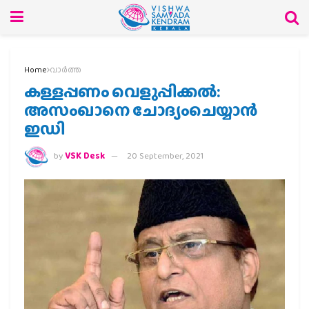
Home
വാര്‍ത്ത
കള്ളപ്പണം വെളുപ്പിക്കല്‍:
അസംഖാനെ ചോദ്യംചെയ്യാന്‍
ഇഡി
by
VSK Desk
20 September, 2021