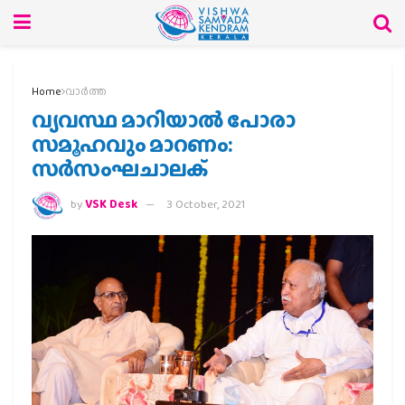
Home
വാര്‍ത്ത
വ്യവസ്ഥ മാറിയാല്‍ പോരാ
സമൂഹവും മാറണം:
സര്‍സംഘചാലക്
by
VSK Desk
3 October, 2021