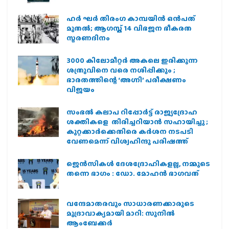
ഹര്‍ ഘര്‍ തിരംഗ കാമ്പയിന്‍ ഒന്‍പത്
മുതല്‍; ആഗസ്ത് 14 വിഭജന ഭീകരത
സ്മരണദിനം
3000 കിലോമീറ്റർ അകലെ ഇരിക്കുന്ന
ശത്രുവിനെ വരെ നശിപ്പിക്കും ;
ഭാരതത്തിന്റെ ‘അഗ്നി’ പരീക്ഷണം
വിജയം
സംഭൽ കലാപ റിപ്പോർട്ട് രാജ്യദ്രോഹ
ശക്തികളെ തിരിച്ചറിയാൻ സഹായിച്ചു ;
കുറ്റക്കാർക്കെതിരെ കർശന നടപടി
വേണമെന്ന് വിശ്വഹിന്ദു പരിഷത്ത്
ജെന്‍സികള്‍ ദേശദ്രോഹികളല്ല, നമ്മുടെ
തന്നെ ഭാഗം : ഡോ. മോഹന്‍ ഭാഗവത്
വന്ദേമാതരവും സാധാരണക്കാരുടെ
മുദ്രാവാക്യമായി മാറി: സുനിൽ
ആംബേക്കർ