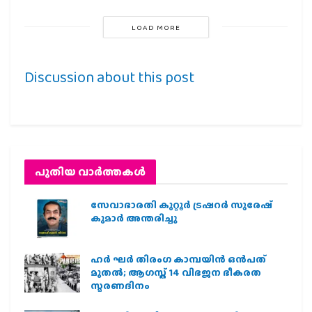
LOAD MORE
Discussion about this post
പുതിയ വാര്‍ത്തകള്‍
സേവാഭാരതി കുറ്റൂർ ട്രഷറർ സുരേഷ്
കുമാർ അന്തരിച്ചു
ഹര്‍ ഘര്‍ തിരംഗ കാമ്പയിന്‍ ഒന്‍പത്
മുതല്‍; ആഗസ്ത് 14 വിഭജന ഭീകരത
സ്മരണദിനം