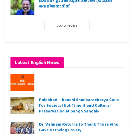
മാടമ്പ് സ്മാരക പുരസ്‌കാരം പ്രമോദ്
വെളിയനാടിന്
LOAD MORE
Latest English News
Palakkad – Kanchi Shankaracharya Calls
for Societal Upliftment and Cultural
Preservation at Sangh Sanghik
Dr. Velmani Returns to Thank Those Who
Gave Her Wings to Fly