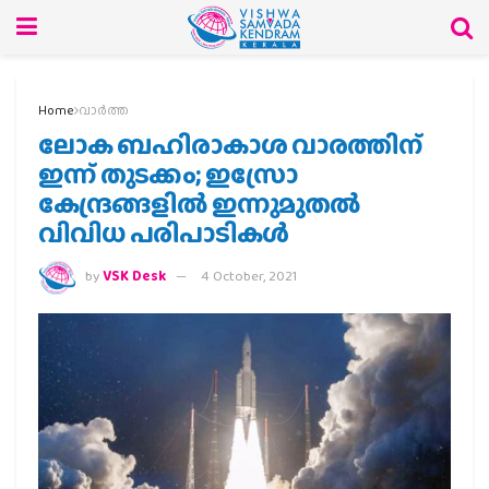
Home
വാര്‍ത്ത
ലോക ബഹിരാകാശ വാരത്തിന്
ഇന്ന് തുടക്കം; ഇസ്രോ
കേന്ദ്രങ്ങളിൽ ഇന്നുമുതൽ
വിവിധ പരിപാടികൾ
by
VSK Desk
4 October, 2021