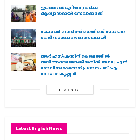
ജലത്താല്‍ മുറിവേറ്റവര്‍ക്ക്
ആശ്വാസമായി സേവാഭാരതി
കോമൺ വെൽത്ത് ഗെയിംസ് സമാപന
വേദി വന്ദേമാതരോത്സവമായി
ആര്‍എസ്എസിന് കേരളത്തില്‍
അടിത്തറയുണ്ടാക്കിയതില്‍ അഡ്വ. എന്‍
ഗോവിന്ദമോനോന് പ്രധാന പങ്ക് :എ.
ഗോപാലകൃഷ്ണന്‍
LOAD MORE
Latest English News