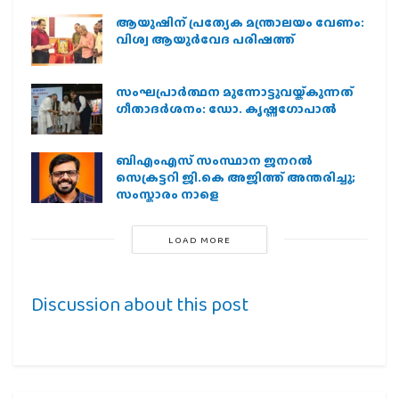
ആയുഷിന് പ്രത്യേക മന്ത്രാലയം വേണം:
വിശ്വ ആയുര്‍വേദ പരിഷത്ത്
സംഘപ്രാര്‍ത്ഥന മുന്നോട്ടുവയ്ക്കുന്നത്
ഗീതാദര്‍ശനം: ഡോ. കൃഷ്ണഗോപാല്‍
ബിഎംഎസ് സംസ്ഥാന ജനറൽ
സെക്രട്ടറി ജി.കെ അജിത്ത് അന്തരിച്ചു;
സംസ്കാരം നാളെ
LOAD MORE
Discussion about this post