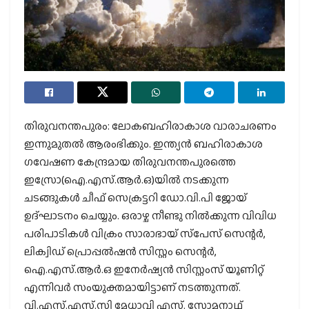
തിരുവനന്തപുരം: ലോകബഹിരാകാശ വാരാചരണം
ഇന്നുമുതൽ ആരംഭിക്കും. ഇന്ത്യൻ ബഹിരാകാശ
ഗവേഷണ കേന്ദ്രമായ തിരുവനന്തപുരത്തെ
ഇസ്രോ(ഐ.എസ്.ആർ.ഒ)യിൽ നടക്കുന്ന
ചടങ്ങുകൾ ചീഫ് സെക്രട്ടറി ഡോ.വി.പി ജോയ്
ഉദ്ഘാടനം ചെയ്യും. ഒരാഴ്ച നീണ്ടു നിൽക്കുന്ന വിവിധ
പരിപാടികൾ വിക്രം സാരാഭായ് സ്‌പേസ് സെന്റർ,
ലിക്വിഡ് പ്രൊപ്പൽഷൻ സിസ്റ്റം സെന്റർ,
ഐ.എസ്.ആർ.ഒ ഇനേർഷ്യൻ സിസ്റ്റംസ് യൂണിറ്റ്
എന്നിവർ സംയുക്തമായിട്ടാണ് നടത്തുന്നത്.
വി.എസ്.എസ്.സി മേധാവി എസ്. സോമനാഥ്