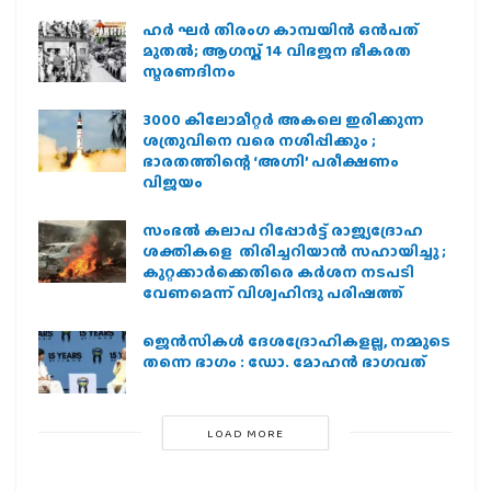
ഹര്‍ ഘര്‍ തിരംഗ കാമ്പയിന്‍ ഒന്‍പത്
മുതല്‍; ആഗസ്ത് 14 വിഭജന ഭീകരത
സ്മരണദിനം
3000 കിലോമീറ്റർ അകലെ ഇരിക്കുന്ന
ശത്രുവിനെ വരെ നശിപ്പിക്കും ;
ഭാരതത്തിന്റെ ‘അഗ്നി’ പരീക്ഷണം
വിജയം
സംഭൽ കലാപ റിപ്പോർട്ട് രാജ്യദ്രോഹ
ശക്തികളെ തിരിച്ചറിയാൻ സഹായിച്ചു ;
കുറ്റക്കാർക്കെതിരെ കർശന നടപടി
വേണമെന്ന് വിശ്വഹിന്ദു പരിഷത്ത്
ജെന്‍സികള്‍ ദേശദ്രോഹികളല്ല, നമ്മുടെ
തന്നെ ഭാഗം : ഡോ. മോഹന്‍ ഭാഗവത്
LOAD MORE