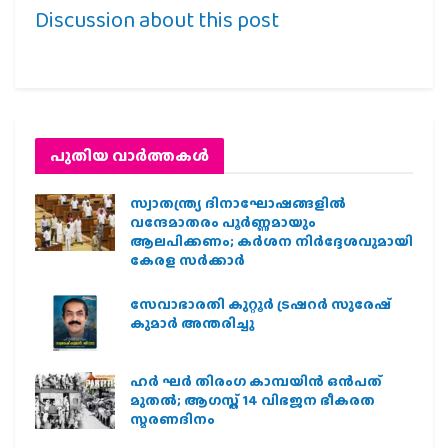
Discussion about this post
പുതിയ വാര്‍ത്തകള്‍
സ്വാതന്ത്ര്യ ദിനാഘോഷങ്ങളിൽ
വന്ദേമാതരം പൂർണ്ണമായും
ആലപിക്കണം; കർശന നിർദ്ദേശവുമായി
കേരള സർക്കാർ
സേവാഭാരതി കുറ്റൂർ ട്രഷറർ സുരേഷ്
കുമാർ അന്തരിച്ചു
ഹര്‍ ഘര്‍ തിരംഗ കാമ്പയിന്‍ ഒന്‍പത്
മുതല്‍; ആഗസ്ത് 14 വിഭജന ഭീകരത
സ്മരണദിനം