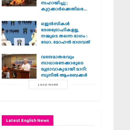
സഹായിച്ചു ;
കുറ്റക്കാർക്കെതിരെ
കർശന നടപടി
വേണമെന്ന് വിശ്വഹിന്ദു
ജെന്‍സികള്‍
പരിഷത്ത്
ദേശദ്രോഹികളല്ല,
നമ്മുടെ തന്നെ ഭാഗം :
ഡോ. മോഹന്‍ ഭാഗവത്
വന്ദേമാതരവും
സാധാരണക്കാരുടെ
മുദ്രാവാക്യമായി മാറി:
സുനിൽ ആംബേക്കർ
LOAD MORE
Latest English News