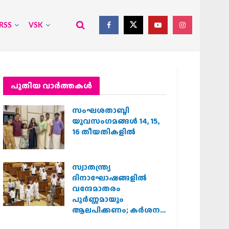
RSS
VSK
പുതിയ വാര്‍ത്തകള്‍
സംഘശതാബ്ദി
യുവസംഗമങ്ങള്‍ 14, 15,
16 തീയതികളില്‍
സ്വാതന്ത്ര്യ
ദിനാഘോഷങ്ങളിൽ
വന്ദേമാതരം
പൂർണ്ണമായും
ആലപിക്കണം; കർശന
നിർദ്ദേശവുമായി കേരള