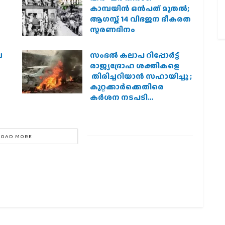
കാമ്പയിന്‍ ഒന്‍പത് മുതല്‍;
ആഗസ്ത് 14 വിഭജന ഭീകരത
സ്മരണദിനം
െ
സംഭൽ കലാപ റിപ്പോർട്ട്
രാജ്യദ്രോഹ ശക്തികളെ
തിരിച്ചറിയാൻ സഹായിച്ചു ;
കുറ്റക്കാർക്കെതിരെ
കർശന നടപടി
വേണമെന്ന് വിശ്വഹിന്ദു
പരിഷത്ത്
LOAD MORE