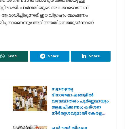
്തില്‍ നിന്ന് 25 കിലോമീറ്റര്‍ അകലെയുള്ള
നസ്സിലാക്കി. പാര്‍വതിയുടെ അവതാരമായാണ്
ആരാധിച്ചിരുന്നത്. ഈ വിഗ്രഹം മോഷണം
മിച്ചതാണെന്നും അറിഞ്ഞതിനെത്തുടര്‍ന്നാണ്
Send
Share
Share
സ്വാതന്ത്ര്യ
ദിനാഘോഷങ്ങളിൽ
വന്ദേമാതരം പൂർണ്ണമായും
ആലപിക്കണം; കർശന
നിർദ്ദേശവുമായി കേരള
സർക്കാർ
ഹര്‍ ഘര്‍ തിരംഗ