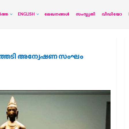
‍ത്ത
ENGLISH
ലേഖനങ്ങള്‍
സംസ്കൃതി
വീഡിയോ
്തേടി അന്വേഷണ സംഘം