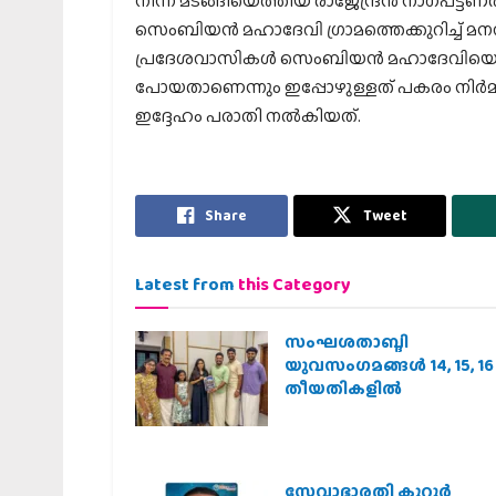
നിന്ന് മടങ്ങിയെത്തിയ രാജേന്ദ്രന്‍ നാഗപട്ടണത
സെംബിയന്‍ മഹാദേവി ഗ്രാമത്തെക്കുറിച്ച് മ
പ്രദേശവാസികള്‍ സെംബിയന്‍ മഹാദേവിയെ 
പോയതാണെന്നും ഇപ്പോഴുള്ളത് പകരം നിര്‍മ്
ഇദ്ദേഹം പരാതി നല്‍കിയത്.
Share
Tweet
Latest from
this Category
സംഘശതാബ്ദി
യുവസംഗമങ്ങള്‍ 14, 15, 16
തീയതികളില്‍
സേവാഭാരതി കുറ്റൂർ