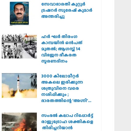
സർക്കാർ
സേവാഭാരതി കുറ്റൂർ
ട്രഷറർ സുരേഷ് കുമാർ
അന്തരിച്ചു
ഹര്‍ ഘര്‍ തിരംഗ
കാമ്പയിന്‍ ഒന്‍പത്
മുതല്‍; ആഗസ്ത് 14
വിഭജന ഭീകരത
സ്മരണദിനം
3000 കിലോമീറ്റർ
അകലെ ഇരിക്കുന്ന
ശത്രുവിനെ വരെ
നശിപ്പിക്കും ;
ഭാരതത്തിന്റെ ‘അഗ്നി’
പരീക്ഷണം വിജയം
സംഭൽ കലാപ റിപ്പോർട്ട്
രാജ്യദ്രോഹ ശക്തികളെ
തിരിച്ചറിയാൻ