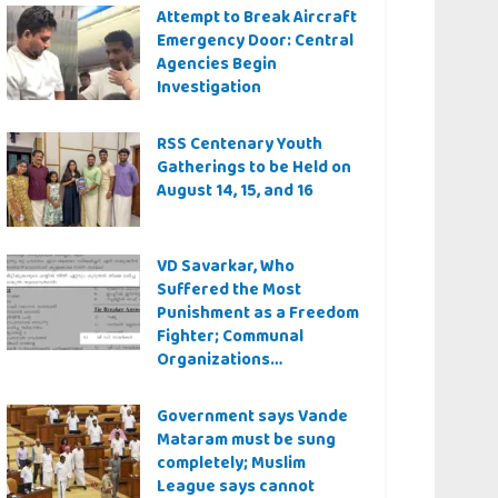
Attempt to Break Aircraft
Emergency Door: Central
Agencies Begin
Investigation
RSS Centenary Youth
Gatherings to be Held on
August 14, 15, and 16
VD Savarkar, Who
Suffered the Most
Punishment as a Freedom
Fighter; Communal
Organizations
Controversy Over Even a
Quiz Question
Government says Vande
Mataram must be sung
completely; Muslim
League says cannot