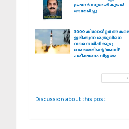
ട്രഷറർ സുരേഷ് കുമാർ
അന്തരിച്ചു
3000 കിലോമീറ്റർ അകല
ഇരിക്കുന്ന ശത്രുവിനെ
വരെ നശിപ്പിക്കും ;
ഭാരതത്തിന്റെ ‘അഗ്നി’
പരീക്ഷണം വിജയം
Discussion about this post