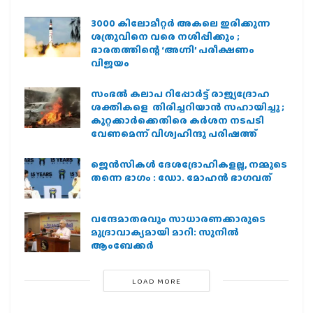
3000 കിലോമീറ്റർ അകലെ ഇരിക്കുന്ന
ശത്രുവിനെ വരെ നശിപ്പിക്കും ;
ഭാരതത്തിന്റെ ‘അഗ്നി’ പരീക്ഷണം
വിജയം
സംഭൽ കലാപ റിപ്പോർട്ട് രാജ്യദ്രോഹ
ശക്തികളെ തിരിച്ചറിയാൻ സഹായിച്ചു ;
കുറ്റക്കാർക്കെതിരെ കർശന നടപടി
വേണമെന്ന് വിശ്വഹിന്ദു പരിഷത്ത്
ജെന്‍സികള്‍ ദേശദ്രോഹികളല്ല, നമ്മുടെ
തന്നെ ഭാഗം : ഡോ. മോഹന്‍ ഭാഗവത്
വന്ദേമാതരവും സാധാരണക്കാരുടെ
മുദ്രാവാക്യമായി മാറി: സുനിൽ
ആംബേക്കർ
LOAD MORE