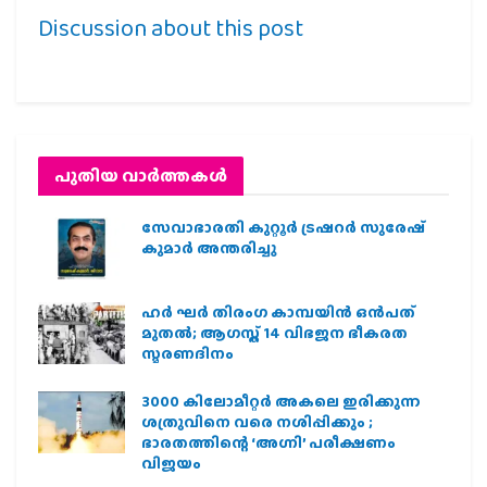
Discussion about this post
പുതിയ വാര്‍ത്തകള്‍
സേവാഭാരതി കുറ്റൂർ ട്രഷറർ സുരേഷ്
കുമാർ അന്തരിച്ചു
ഹര്‍ ഘര്‍ തിരംഗ കാമ്പയിന്‍ ഒന്‍പത്
മുതല്‍; ആഗസ്ത് 14 വിഭജന ഭീകരത
സ്മരണദിനം
3000 കിലോമീറ്റർ അകലെ ഇരിക്കുന്ന
ശത്രുവിനെ വരെ നശിപ്പിക്കും ;
ഭാരതത്തിന്റെ ‘അഗ്നി’ പരീക്ഷണം
വിജയം