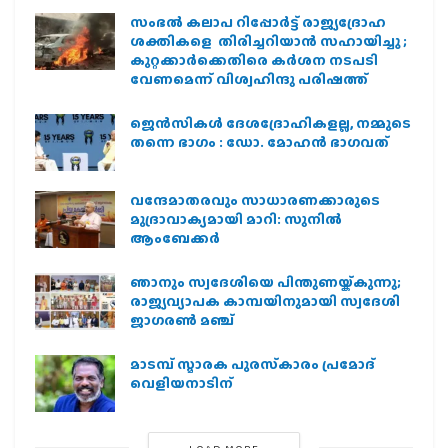
സംഭൽ കലാപ റിപ്പോർട്ട് രാജ്യദ്രോഹ
ശക്തികളെ തിരിച്ചറിയാൻ സഹായിച്ചു ;
കുറ്റക്കാർക്കെതിരെ കർശന നടപടി
വേണമെന്ന് വിശ്വഹിന്ദു പരിഷത്ത്
ജെന്‍സികള്‍ ദേശദ്രോഹികളല്ല, നമ്മുടെ
തന്നെ ഭാഗം : ഡോ. മോഹന്‍ ഭാഗവത്
വന്ദേമാതരവും സാധാരണക്കാരുടെ
മുദ്രാവാക്യമായി മാറി: സുനിൽ
ആംബേക്കർ
ഞാനും സ്വദേശിയെ പിന്തുണയ്ക്കുന്നു;
രാജ്യവ്യാപക കാമ്പയിനുമായി സ്വദേശി
ജാഗരണ്‍ മഞ്ച്
മാടമ്പ് സ്മാരക പുരസ്‌കാരം പ്രമോദ്
വെളിയനാടിന്
LOAD MORE