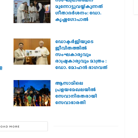
മുന്നോട്ടുവയ്ക്കുന്നത്
ഗീതാദര്‍ശനം: ഡോ.
കൃഷ്ണഗോപാല്‍
ഡോക്ടർജിയുടെ
ജീവിതത്തിൽ
സംഘകാര്യവും
രാഷ്ട്രകാര്യവും മാത്രം :
െ
ഡോ. മോഹൻ ഭാഗവത്
ആസാമിലെ
പ്രളയമേഖലയില്‍
സേവാനിരതരായി
സേവാഭാരതി
LOAD MORE