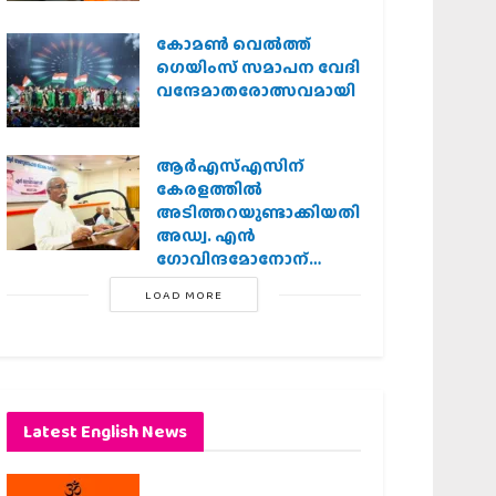
കോമൺ വെൽത്ത്
ഗെയിംസ് സമാപന വേദി
വന്ദേമാതരോത്സവമായി
ആര്‍എസ്എസിന്
കേരളത്തില്‍
അടിത്തറയുണ്ടാക്കിയതില്‍
അഡ്വ. എന്‍
ഗോവിന്ദമോനോന്
പ്രധാന പങ്ക് :എ.
LOAD MORE
ഗോപാലകൃഷ്ണന്‍
Latest English News