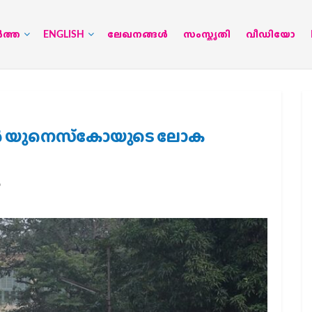
‍ത്ത
ENGLISH
ലേഖനങ്ങള്‍
സംസ്കൃതി
വീഡിയോ
ന്‍ യുനെസ്‌കോയുടെ ലോക
ം