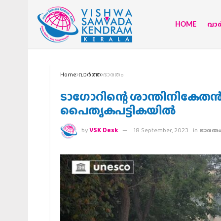
HOME
വാര്
Home
വാര്‍ത്ത
ഭാരതം
ടാ​ഗോറിന്റെ ശാന്തിനികേത
പൈതൃകപട്ടികയിൽ
by
VSK Desk
18 September, 2023
in
ഭാരത