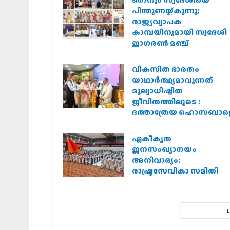
പിന്തുണയ്ക്കുന്നു;
രാജ്യവ്യാപക
കാമ്പയിനുമായി സ്വദേശി
ജാഗരണ്‍ മഞ്ച്
വികസിത ഭാരതം
യാഥാർത്ഥ്യമാവുന്നത്
മൂല്യാധിഷ്ഠിത
ജീവിതത്തിലൂടെ :
ദത്താത്രേയ ഹൊസബാള
ഏകീകൃത
ജനസംഖ്യാനയം
അനിവാര്യം:
രാഷ്ട്രസേവികാ സമിതി