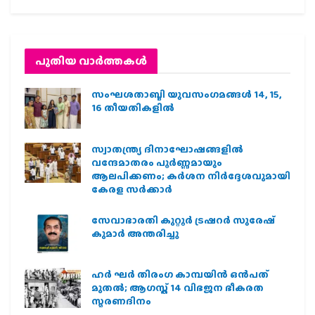
പുതിയ വാര്‍ത്തകള്‍
സംഘശതാബ്ദി യുവസംഗമങ്ങള്‍ 14, 15,
16 തീയതികളില്‍
സ്വാതന്ത്ര്യ ദിനാഘോഷങ്ങളിൽ
വന്ദേമാതരം പൂർണ്ണമായും
ആലപിക്കണം; കർശന നിർദ്ദേശവുമായി
കേരള സർക്കാർ
സേവാഭാരതി കുറ്റൂർ ട്രഷറർ സുരേഷ്
കുമാർ അന്തരിച്ചു
ഹര്‍ ഘര്‍ തിരംഗ കാമ്പയിന്‍ ഒന്‍പത്
മുതല്‍; ആഗസ്ത് 14 വിഭജന ഭീകരത
സ്മരണദിനം