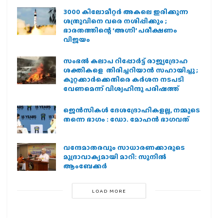
3000 കിലോമീറ്റർ അകലെ ഇരിക്കുന്ന
ശത്രുവിനെ വരെ നശിപ്പിക്കും ;
ഭാരതത്തിന്റെ ‘അഗ്നി’ പരീക്ഷണം
വിജയം
സംഭൽ കലാപ റിപ്പോർട്ട് രാജ്യദ്രോഹ
ശക്തികളെ തിരിച്ചറിയാൻ സഹായിച്ചു ;
കുറ്റക്കാർക്കെതിരെ കർശന നടപടി
വേണമെന്ന് വിശ്വഹിന്ദു പരിഷത്ത്
ജെന്‍സികള്‍ ദേശദ്രോഹികളല്ല, നമ്മുടെ
തന്നെ ഭാഗം : ഡോ. മോഹന്‍ ഭാഗവത്
വന്ദേമാതരവും സാധാരണക്കാരുടെ
മുദ്രാവാക്യമായി മാറി: സുനിൽ
ആംബേക്കർ
LOAD MORE