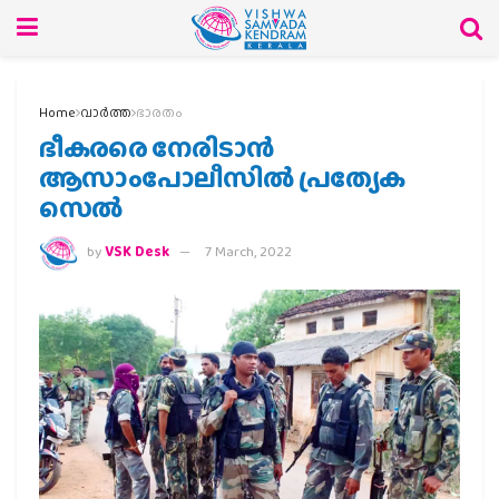
Home
വാര്‍ത്ത
ഭാരതം
ഭീകരരെ നേരിടാന്‍
ആസാംപോലീസില്‍ പ്രത്യേക
സെല്‍
by
VSK Desk
7 March, 2022