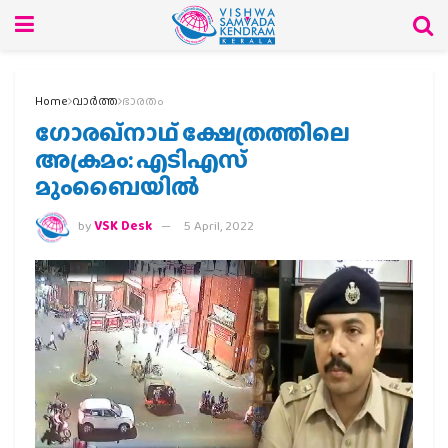
Home
വാര്‍ത്ത
ഭാരതം
ഗോരഖ്‌നാഥ് ക്ഷേത്രത്തിലെ
അക്രമം: എടിഎസ്
മുംബൈയില്‍
by
VSK Desk
5 April, 2022