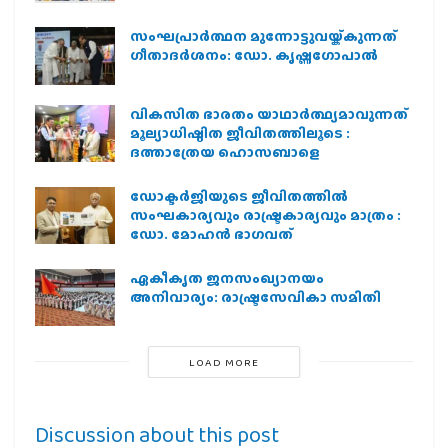
സംഘപ്രാര്‍ത്ഥന മുന്നോട്ടുവയ്ക്കുന്നത്
ഗീതാദര്‍ശനം: ഡോ. കൃഷ്ണഗോപാല്‍
വികസിത ഭാരതം യാഥാർത്ഥ്യമാവുന്നത്
മൂല്യാധിഷ്ഠിത ജീവിതത്തിലൂടെ :
ദത്താത്രേയ ഹൊസബാളെ
ഡോക്ടർജിയുടെ ജീവിതത്തിൽ
സംഘകാര്യവും രാഷ്ട്രകാര്യവും മാത്രം :
ഡോ. മോഹൻ ഭാഗവത്
ഏകീകൃത ജനസംഖ്യാനയം
അനിവാര്യം: രാഷ്ട്രസേവികാ സമിതി
LOAD MORE
Discussion about this post