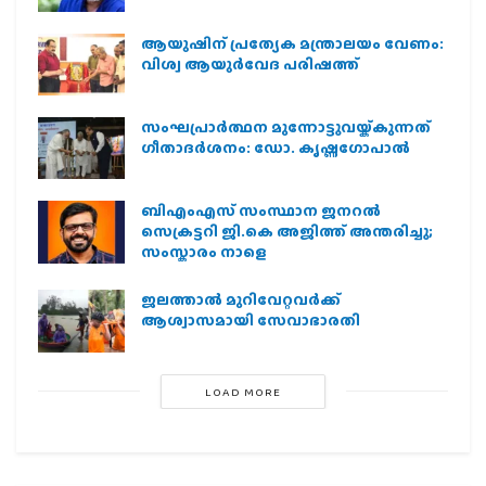
ആയുഷിന് പ്രത്യേക മന്ത്രാലയം വേണം:
വിശ്വ ആയുര്‍വേദ പരിഷത്ത്
സംഘപ്രാര്‍ത്ഥന മുന്നോട്ടുവയ്ക്കുന്നത്
ഗീതാദര്‍ശനം: ഡോ. കൃഷ്ണഗോപാല്‍
ബിഎംഎസ് സംസ്ഥാന ജനറൽ
സെക്രട്ടറി ജി.കെ അജിത്ത് അന്തരിച്ചു;
സംസ്കാരം നാളെ
ജലത്താല്‍ മുറിവേറ്റവര്‍ക്ക്
ആശ്വാസമായി സേവാഭാരതി
LOAD MORE