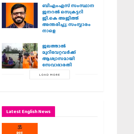
ബിഎംഎസ് സംസ്ഥാന
ജനറൽ സെക്രട്ടറി
ജി.കെ അജിത്ത്
അന്തരിച്ചു; സംസ്കാരം
നാളെ
ജലത്താല്‍
മുറിവേറ്റവര്‍ക്ക്
ആശ്വാസമായി
സേവാഭാരതി
LOAD MORE
Latest English News