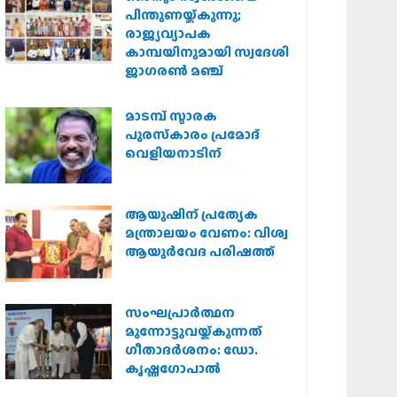
പിന്തുണയ്ക്കുന്നു;
രാജ്യവ്യാപക
കാമ്പയിനുമായി സ്വദേശി
ജാഗരണ്‍ മഞ്ച്
മാടമ്പ് സ്മാരക
പുരസ്‌കാരം പ്രമോദ്
വെളിയനാടിന്
ആയുഷിന് പ്രത്യേക
മന്ത്രാലയം വേണം: വിശ്വ
ആയുര്‍വേദ പരിഷത്ത്
സംഘപ്രാര്‍ത്ഥന
മുന്നോട്ടുവയ്ക്കുന്നത്
ഗീതാദര്‍ശനം: ഡോ.
കൃഷ്ണഗോപാല്‍