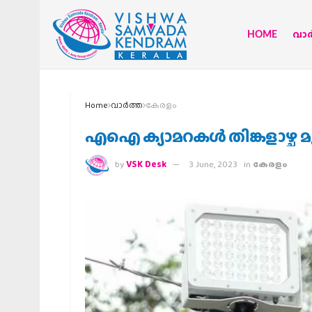
HOME
വാര്
Home
വാര്‍ത്ത
കേരളം
എഐ ക്യാമറകള്‍ തിങ്കളാഴ്ച 
by
VSK Desk
3 June, 2023
in
കേരളം