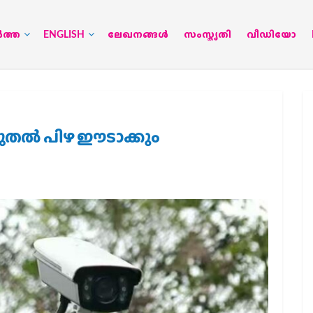
‍ത്ത
ENGLISH
ലേഖനങ്ങള്‍
സംസ്കൃതി
വീഡിയോ
മുതല്‍ പിഴ ഈടാക്കും