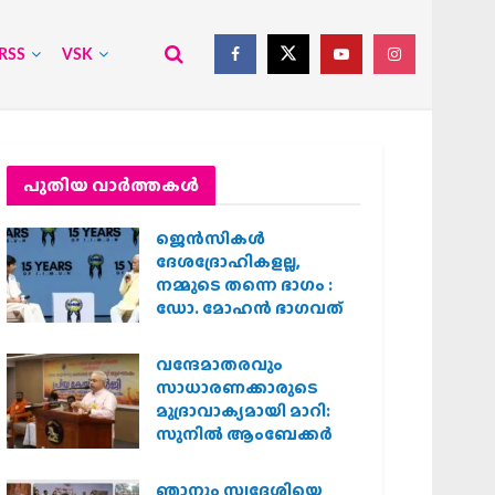
RSS
VSK
പുതിയ വാര്‍ത്തകള്‍
ജെന്‍സികള്‍
ദേശദ്രോഹികളല്ല,
നമ്മുടെ തന്നെ ഭാഗം :
ഡോ. മോഹന്‍ ഭാഗവത്
വന്ദേമാതരവും
സാധാരണക്കാരുടെ
മുദ്രാവാക്യമായി മാറി:
സുനിൽ ആംബേക്കർ
ഞാനും സ്വദേശിയെ