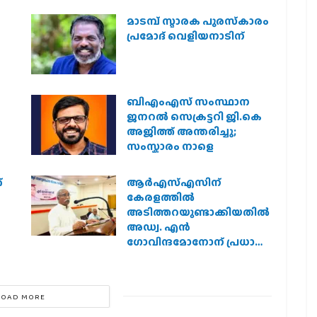
മാടമ്പ് സ്മാരക പുരസ്‌കാരം
പ്രമോദ് വെളിയനാടിന്
ബിഎംഎസ് സംസ്ഥാന
ജനറൽ സെക്രട്ടറി ജി.കെ
അജിത്ത് അന്തരിച്ചു;
സംസ്കാരം നാളെ
്
ആര്‍എസ്എസിന്
കേരളത്തില്‍
അടിത്തറയുണ്ടാക്കിയതില്‍
അഡ്വ. എന്‍
ഗോവിന്ദമോനോന് പ്രധാന
പങ്ക് :എ. ഗോപാലകൃഷ്ണന്‍
LOAD MORE