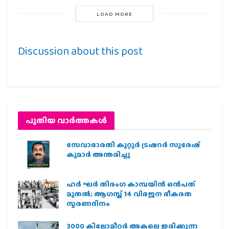
LOAD MORE
Discussion about this post
പുതിയ വാര്‍ത്തകള്‍
സേവാഭാരതി കുറ്റൂർ ട്രഷറർ സുരേഷ്
കുമാർ അന്തരിച്ചു
ഹര്‍ ഘര്‍ തിരംഗ കാമ്പയിന്‍ ഒന്‍പത്
മുതല്‍; ആഗസ്ത് 14 വിഭജന ഭീകരത
സ്മരണദിനം
3000 കിലോമീറ്റർ അകലെ ഇരിക്കുന്ന