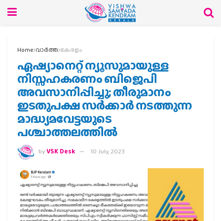
Home
വാര്‍ത്ത
കേരളം
ഏഷ്യാനെറ്റ് ന്യൂസുമായുള്ള
നിസ്സഹകരണം‍ ബിജെപി
അവസാനിപ്പിച്ചു; തീരുമാനം
ഇടതുപക്ഷ സർക്കാർ നടത്തുന്ന
മാദ്ധ്യമവേട്ടയുടെ
പശ്ചാത്തലത്തിൽ
by
VSK Desk
10 July, 2023