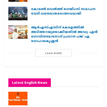
കോമൺ വെൽത്ത് ഗെയിംസ് സമാപന
വേദി വന്ദേമാതരോത്സവമായി
ആര്‍എസ്എസിന് കേരളത്തില്‍
അടിത്തറയുണ്ടാക്കിയതില്‍ അഡ്വ. എന്‍
ഗോവിന്ദമോനോന് പ്രധാന പങ്ക് :എ.
ഗോപാലകൃഷ്ണന്‍
LOAD MORE
Latest English News