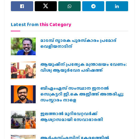
Latest from
this Category
മാടമ്പ് സ്മാരക പുരസ്‌കാരം പ്രമോദ്
വെളിയനാടിന്
ആയുഷിന് പ്രത്യേക മന്ത്രാലയം വേണം:
വിശ്വ ആയുര്‍വേദ പരിഷത്ത്
ബിഎംഎസ് സംസ്ഥാന ജനറൽ
സെക്രട്ടറി ജി.കെ അജിത്ത് അന്തരിച്ചു;
സംസ്കാരം നാളെ
ജലത്താല്‍ മുറിവേറ്റവര്‍ക്ക്
ആശ്വാസമായി സേവാഭാരതി
ആര്‍എസ്എസിന് കേരളത്തില്‍