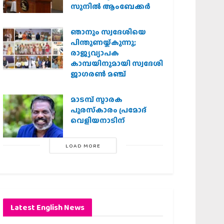
സുനിൽ ആംബേക്കർ
ഞാനും സ്വദേശിയെ
പിന്തുണയ്ക്കുന്നു;
രാജ്യവ്യാപക
കാമ്പയിനുമായി സ്വദേശി
ജാഗരണ്‍ മഞ്ച്
മാടമ്പ് സ്മാരക
പുരസ്‌കാരം പ്രമോദ്
വെളിയനാടിന്
LOAD MORE
Latest English News