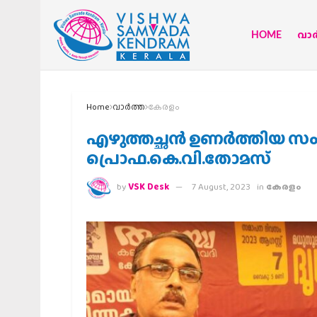
HOME
വാര്
Home
വാര്‍ത്ത
കേരളം
എഴുത്തച്ഛന്‍ ഉണര്‍ത്തിയ സ
പ്രൊഫ.കെ.വി.തോമസ്
by
VSK Desk
7 August, 2023
in
കേരളം