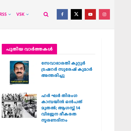
RSS
VSK
പുതിയ വാര്‍ത്തകള്‍
സേവാഭാരതി കുറ്റൂർ
ട്രഷറർ സുരേഷ് കുമാർ
അന്തരിച്ചു
ഹര്‍ ഘര്‍ തിരംഗ
കാമ്പയിന്‍ ഒന്‍പത്
മുതല്‍; ആഗസ്ത് 14
വിഭജന ഭീകരത
സ്മരണദിനം