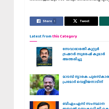
Share
1
Tweet
Latest from
this Category
സേവാഭാരതി കുറ്റൂർ
ട്രഷറർ സുരേഷ് കുമാർ
അന്തരിച്ചു
മാടമ്പ് സ്മാരക പുരസ്‌കാ
പ്രമോദ് വെളിയനാടിന്
ബിഎംഎസ് സംസ്ഥാന
ജനറൽ സെക്രട്ടറി ജി.കെ