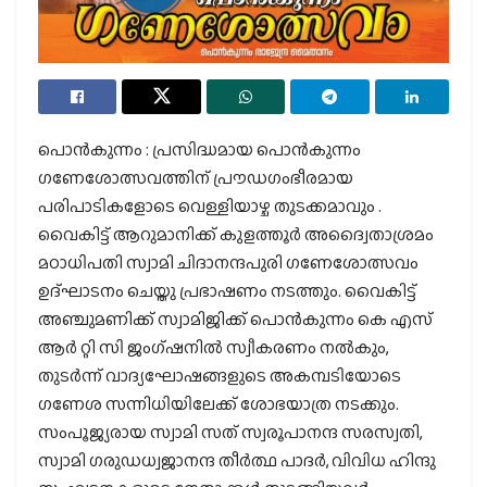
പൊൻകുന്നം : പ്രസിദ്ധമായ പൊൻകുന്നം
ഗണേശോത്സവത്തിന് പ്രൗഡഗംഭീരമായ
പരിപാടികളോടെ വെള്ളിയാഴ്ച തുടക്കമാവും .
വൈകിട്ട് ആറുമാനിക്ക് കുളത്തൂർ അദ്വൈതാശ്രമം
മഠാധിപതി സ്വാമി ചിദാനന്ദപുരി ഗണേശോത്സവം
ഉദ്ഘാടനം ചെയ്തു പ്രഭാഷണം നടത്തും. വൈകിട്ട്
അഞ്ചുമണിക്ക് സ്വാമിജിക്ക് പൊൻകുന്നം കെ എസ്
ആർ റ്റി സി ജംഗ്ഷനിൽ സ്വീകരണം നൽകും,
തുടർന്ന് വാദ്യഘോഷങ്ങളുടെ അകമ്പടിയോടെ
ഗണേശ സന്നിധിയിലേക്ക് ശോഭയാത്ര നടക്കും.
സംപൂജ്യരായ സ്വാമി സത് സ്വരൂപാനന്ദ സരസ്വതി,
സ്വാമി ഗരുഡധ്വജാനന്ദ തീർത്ഥ പാദർ, വിവിധ ഹിന്ദു