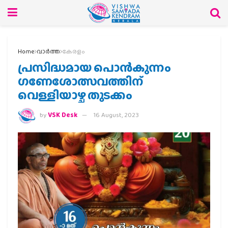
Home
വാര്‍ത്ത
കേരളം
പ്രസിദ്ധമായ പൊൻകുന്നം
ഗണേശോത്സവത്തിന്
വെള്ളിയാഴ്ച തുടക്കം
by
VSK Desk
16 August, 2023