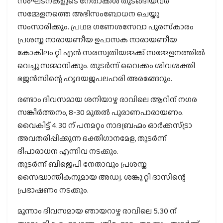
സംഘടനകളുടെ നേതാക്കൾ തുടങ്ങിയവർ
സമ്മേളനത്തെ അഭിസംബോധന ചെയ്തു
സംസാരിക്കും. പ്രഥമ ഗണേശസേവാ പുരസ്‌കാരം
പ്രശസ്ത നാരായണീയ ഉപാസക നാരായണീയ
കോകിലം റ്റി എൻ സരസ്വതിയമ്മക്ക് സമ്മേളനത്തിൽ
വെച്ചു സമ്മാനിക്കും. തുടർന്ന് വൈക്കം ശിവശക്തി
ഭജൻസിന്റെ ഹൃദയജപലഹരി അരങ്ങേറും.
രണ്ടാം ദിവസമായ ശനിയാഴ്ച രാവിലെ ആറിന് നഗര
സങ്കീർത്തനം, 8-30 മുതൽ പുരാണപാരായണം.
വൈകിട്ട് 4.30 ന് പനമറ്റം നാദബ്രഹ്മം ഓർക്കസ്ട്രാ
അവതരിപ്പിക്കുന്ന ഭക്തിഗാനമേള, തുടർന്ന്
ദീപാരാധന എന്നിവ നടക്കും.
തുടർന്ന് ബിജെപി നേതാവും പ്രശസ്ത
സൈദ്ധാന്തികനുമായ അഡ്വ. ശങ്കു റ്റി ദാസിന്റെ
പ്രഭാഷണം നടക്കും.
മൂന്നാം ദിവസമായ ഞായറാഴ്ച രാവിലെ 5.30 ന്