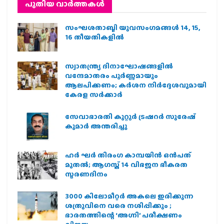
പുതിയ വാര്‍ത്തകള്‍
സംഘശതാബ്ദി യുവസംഗമങ്ങള്‍ 14, 15,
16 തീയതികളില്‍
സ്വാതന്ത്ര്യ ദിനാഘോഷങ്ങളിൽ
വന്ദേമാതരം പൂർണ്ണമായും
ആലപിക്കണം; കർശന നിർദ്ദേശവുമായി
കേരള സർക്കാർ
സേവാഭാരതി കുറ്റൂർ ട്രഷറർ സുരേഷ്
കുമാർ അന്തരിച്ചു
ഹര്‍ ഘര്‍ തിരംഗ കാമ്പയിന്‍ ഒന്‍പത്
മുതല്‍; ആഗസ്ത് 14 വിഭജന ഭീകരത
സ്മരണദിനം
3000 കിലോമീറ്റർ അകലെ ഇരിക്കുന്ന
ശത്രുവിനെ വരെ നശിപ്പിക്കും ;
ഭാരതത്തിന്റെ ‘അഗ്നി’ പരീക്ഷണം