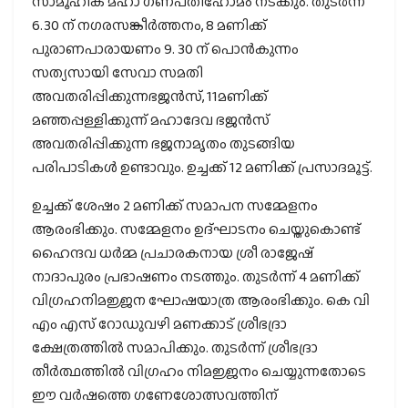
സാമൂഹിക മഹാ ഗണപതിഹോമം നടക്കും. തുടർന്ന്
6.30 ന് നഗരസങ്കീർത്തനം, 8 മണിക്ക്
പുരാണപാരായണം 9. 30 ന് പൊൻകുന്നം
സത്യസായി സേവാ സമതി
അവതരിപ്പിക്കുന്നഭജൻസ്, 11മണിക്ക്
മഞ്ഞപ്പള്ളിക്കുന്ന് മഹാദേവ ഭജൻസ്
അവതരിപ്പിക്കുന്ന ഭജനാമൃതം തുടങ്ങിയ
പരിപാടികൾ ഉണ്ടാവും. ഉച്ചക്ക് 12 മണിക്ക് പ്രസാദമൂട്ട്.
ഉച്ചക്ക് ശേഷം 2 മണിക്ക് സമാപന സമ്മേളനം
ആരംഭിക്കും. സമ്മേളനം ഉദ്ഘാടനം ചെയ്തുകൊണ്ട്
ഹൈന്ദവ ധർമ്മ പ്രചാരകനായ ശ്രീ രാജേഷ്
നാദാപുരം പ്രഭാഷണം നടത്തും. തുടർന്ന് 4 മണിക്ക്
വിഗ്രഹനിമജ്ജന ഘോഷയാത്ര ആരംഭിക്കും. കെ വി
എം എസ് റോഡുവഴി മണക്കാട് ശ്രീഭദ്രാ
ക്ഷേത്രത്തിൽ സമാപിക്കും. തുടർന്ന് ശ്രീഭദ്രാ
തീർത്ഥത്തിൽ വിഗ്രഹം നിമജ്ജനം ചെയ്യുന്നതോടെ
ഈ വർഷത്തെ ഗണേശോത്സവത്തിന്