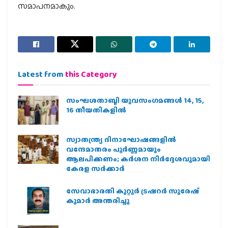
സമാപനമാകും.
Latest from
this Category
സംഘശതാബ്ദി യുവസംഗമങ്ങള്‍ 14, 15,
16 തീയതികളില്‍
സ്വാതന്ത്ര്യ ദിനാഘോഷങ്ങളിൽ
വന്ദേമാതരം പൂർണ്ണമായും
ആലപിക്കണം; കർശന നിർദ്ദേശവുമായി
കേരള സർക്കാർ
സേവാഭാരതി കുറ്റൂർ ട്രഷറർ സുരേഷ്
കുമാർ അന്തരിച്ചു