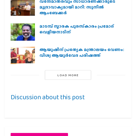
വന്ദേമാതരവും സാധാരണക്കാരുടെ
മുദ്രാവാക്യമായി മാറി: സുനിൽ
ആംബേക്കർ
മാടമ്പ് സ്മാരക പുരസ്‌കാരം പ്രമോദ്
വെളിയനാടിന്
ആയുഷിന് പ്രത്യേക മന്ത്രാലയം വേണം:
വിശ്വ ആയുര്‍വേദ പരിഷത്ത്
LOAD MORE
Discussion about this post