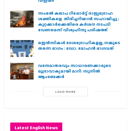
വിജയം
സംഭൽ കലാപ റിപ്പോർട്ട് രാജ്യദ്രോഹ
ശക്തികളെ തിരിച്ചറിയാൻ സഹായിച്ചു ;
കുറ്റക്കാർക്കെതിരെ കർശന നടപടി
വേണമെന്ന് വിശ്വഹിന്ദു പരിഷത്ത്
ജെന്‍സികള്‍ ദേശദ്രോഹികളല്ല, നമ്മുടെ
തന്നെ ഭാഗം : ഡോ. മോഹന്‍ ഭാഗവത്
വന്ദേമാതരവും സാധാരണക്കാരുടെ
മുദ്രാവാക്യമായി മാറി: സുനിൽ
ആംബേക്കർ
LOAD MORE
Latest English News