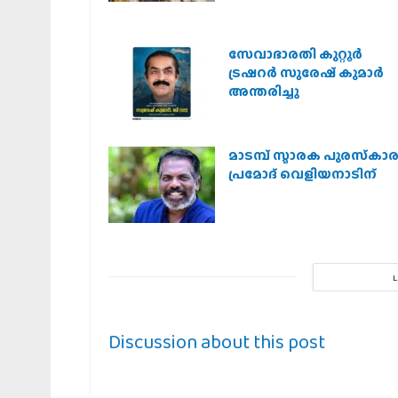
സേവാഭാരതി കുറ്റൂർ
ട്രഷറർ സുരേഷ് കുമാർ
അന്തരിച്ചു
മാടമ്പ് സ്മാരക പുരസ്‌കാ
പ്രമോദ് വെളിയനാടിന്
Discussion about this post