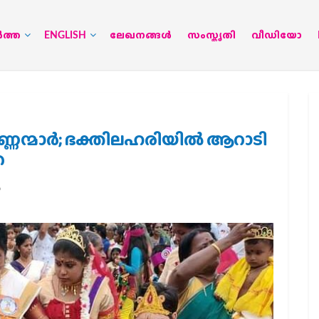
‍ത്ത
ENGLISH
ലേഖനങ്ങള്‍
സംസ്കൃതി
വീഡിയോ
ന്മാര്‍; ഭക്തിലഹരിയില്‍ ആറാടി
ര
ം