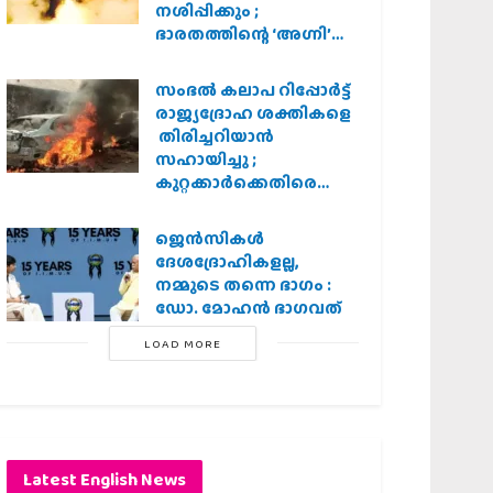
നശിപ്പിക്കും ;
ഭാരതത്തിന്റെ ‘അഗ്നി’
പരീക്ഷണം വിജയം
സംഭൽ കലാപ റിപ്പോർട്ട്
രാജ്യദ്രോഹ ശക്തികളെ
തിരിച്ചറിയാൻ
സഹായിച്ചു ;
കുറ്റക്കാർക്കെതിരെ
കർശന നടപടി
വേണമെന്ന് വിശ്വഹിന്ദു
ജെന്‍സികള്‍
പരിഷത്ത്
ദേശദ്രോഹികളല്ല,
നമ്മുടെ തന്നെ ഭാഗം :
ഡോ. മോഹന്‍ ഭാഗവത്
LOAD MORE
Latest English News