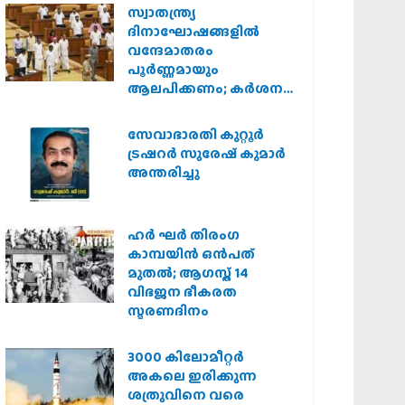
സ്വാതന്ത്ര്യ
ദിനാഘോഷങ്ങളിൽ
വന്ദേമാതരം
പൂർണ്ണമായും
ആലപിക്കണം; കർശന
നിർദ്ദേശവുമായി കേരള
സർക്കാർ
സേവാഭാരതി കുറ്റൂർ
ട്രഷറർ സുരേഷ് കുമാർ
അന്തരിച്ചു
ഹര്‍ ഘര്‍ തിരംഗ
കാമ്പയിന്‍ ഒന്‍പത്
മുതല്‍; ആഗസ്ത് 14
വിഭജന ഭീകരത
സ്മരണദിനം
3000 കിലോമീറ്റർ
അകലെ ഇരിക്കുന്ന
ശത്രുവിനെ വരെ