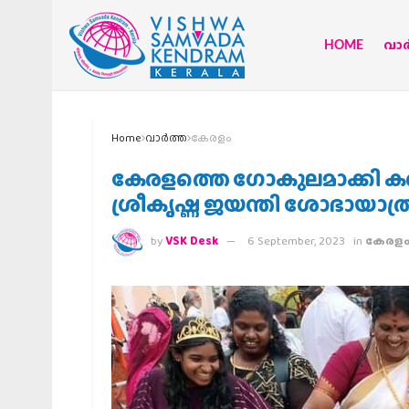
HOME
വാര്
Home
വാര്‍ത്ത
കേരളം
കേരളത്തെ ഗോകുലമാക്കി കണ്ണ
ശ്രീകൃഷ്ണ ജയന്തി ശോഭായാത്
by
VSK Desk
6 September, 2023
in
കേരള