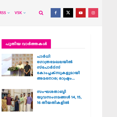
RSS
VSK
പുതിയ വാര്‍ത്തകള്‍
പാര്‍ധി
ഗോത്രമേഖലയില്‍
സ്‌പോര്‍ട്‌സ്
കോംപ്ലക്‌സുകളുമായി
അമനോര; രാഷ്ട്രം
വിശ്വഗുരുവാകാന്‍
അവഗണിക്കപ്പെട്ടവര്‍
സംഘശതാബ്ദി
മുഖ്യധാരയിലെത്തണം :
യുവസംഗമങ്ങള്‍ 14, 15,
ഡോ. മോഹന്‍ ഭാഗവത്
16 തീയതികളില്‍