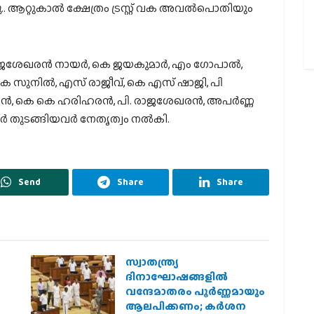
 ആറ്റുകാല്‍ ക്ഷേത്രം ട്രസ്റ്റ് വക അവല്‍പൊതിയും
േഖരന്‍ നായര്‍, കെ ജയകുമാര്‍, എം ഗോപാല്‍,
 കെ സുനില്‍, എസ് രാജീവ്, കെ എസ് ഷാജി, പി
‍, കെ കെ ഹരിഹരന്‍, പി. രാജശേഖരന്‍, അപര്‍ണ്ണ
്‍ തുടങ്ങിയവര്‍ നേതൃത്വം നല്‍കി.
Send
Share
Share
സ്വാതന്ത്ര്യ
ദിനാഘോഷങ്ങളിൽ
വന്ദേമാതരം പൂർണ്ണമായും
ആലപിക്കണം; കർശന