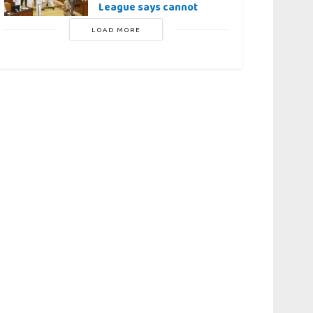
League says cannot
LOAD MORE