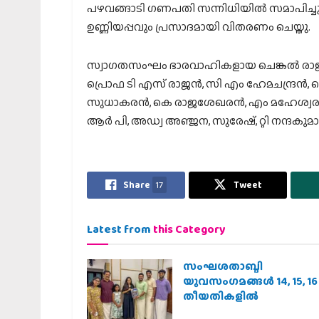
പഴവങ്ങാടി ഗണപതി സന്നിധിയില്‍ സമാപിച്ചു..
ഉണ്ണിയപ്പവും പ്രസാദമായി വിതരണം ചെയ്തു.
സ്വാഗതസംഘം ഭാരവാഹികളായ ചെങ്കല്‍ രാജശ
പ്രൊഫ ടി എസ് രാജന്‍, സി എം ഹേമചന്ദ്രന്‍,
സുധാകരന്‍, കെ രാജശേഖരന്‍, എം മഹേശ്വരന്
ആര്‍ പി, അഡ്വ അഞ്ജന, സുരേഷ്, റ്റി നന്ദകുമാര
Share
17
Tweet
Latest from
this Category
സംഘശതാബ്ദി
യുവസംഗമങ്ങള്‍ 14, 15, 16
തീയതികളില്‍