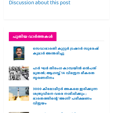
Discussion about this post
പുതിയ വാര്‍ത്തകള്‍
സേവാഭാരതി കുറ്റൂർ ട്രഷറർ സുരേഷ്
കുമാർ അന്തരിച്ചു
ഹര്‍ ഘര്‍ തിരംഗ കാമ്പയിന്‍ ഒന്‍പത്
മുതല്‍; ആഗസ്ത് 14 വിഭജന ഭീകരത
സ്മരണദിനം
3000 കിലോമീറ്റർ അകലെ ഇരിക്കുന്ന
ശത്രുവിനെ വരെ നശിപ്പിക്കും ;
ഭാരതത്തിന്റെ ‘അഗ്നി’ പരീക്ഷണം
വിജയം