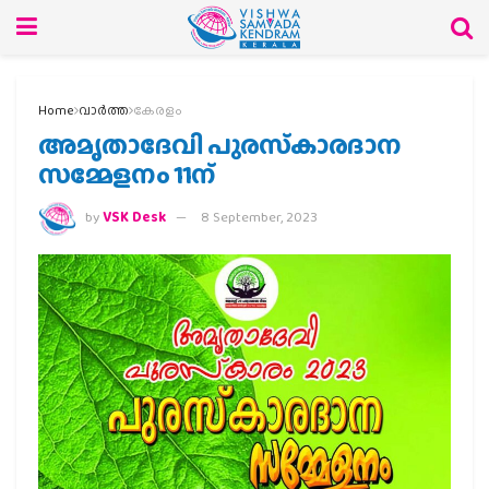
Home
വാര്‍ത്ത
കേരളം
അമൃതാദേവി പുരസ്‌കാരദാന
സമ്മേളനം 11ന്
by
VSK Desk
8 September, 2023