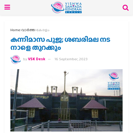
Home
വാര്‍ത്ത
കേരളം
കന്നിമാസ പൂജ; ശബരിമല നട
നാളെ തുറക്കും
by
VSK Desk
16 September, 2023