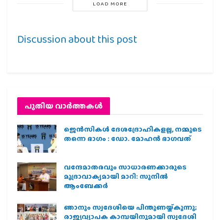
LOAD MORE
Discussion about this post
പുതിയ വാര്‍ത്തകള്‍
ജെന്‍സികള്‍ ദേശദ്രോഹികളല്ല, നമ്മുടെ
തന്നെ ഭാഗം : ഡോ. മോഹന്‍ ഭാഗവത്
വന്ദേമാതരവും സാധാരണക്കാരുടെ
മുദ്രാവാക്യമായി മാറി: സുനിൽ
ആംബേക്കർ
ഞാനും സ്വദേശിയെ പിന്തുണയ്ക്കുന്നു;
രാജ്യവ്യാപക കാമ്പയിനുമായി സ്വദേശി