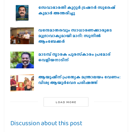
സേവാഭാരതി കുറ്റൂർ ട്രഷറർ സുരേഷ്
കുമാർ അന്തരിച്ചു
വന്ദേമാതരവും സാധാരണക്കാരുടെ
മുദ്രാവാക്യമായി മാറി: സുനിൽ
ആംബേക്കർ
മാടമ്പ് സ്മാരക പുരസ്‌കാരം പ്രമോദ്
വെളിയനാടിന്
ആയുഷിന് പ്രത്യേക മന്ത്രാലയം വേണം:
വിശ്വ ആയുര്‍വേദ പരിഷത്ത്
LOAD MORE
Discussion about this post