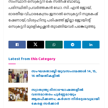
സംസ്ഥാന സെക്രട്ടറി കെ സതീഷ് ബാബു,
പരിസ്ഥിതി പ്രവർത്തകൻ ഡോ. സി. എൻ ജോയ്,
ഭാരതീയ വിചാരകേന്ദ്രം ജനറൽ സെക്രട്ടറി സുകേഷ്
ഷേണായ്, വിശ്വഹിന്ദു പരിഷത്ത് ജില്ലാ ജോയിന്റ്
സെക്രട്ടറി മുരളികൃഷ്ണൻ തുടങ്ങിയവർ പങ്കെടുത്തു.
Latest from
this Category
സംഘശതാബ്ദി യുവസംഗമങ്ങള്‍ 14, 15,
16 തീയതികളില്‍
സ്വാതന്ത്ര്യ ദിനാഘോഷങ്ങളിൽ
വന്ദേമാതരം പൂർണ്ണമായും
ആലപിക്കണം; കർശന നിർദ്ദേശവുമായി
കേരള സർക്കാർ