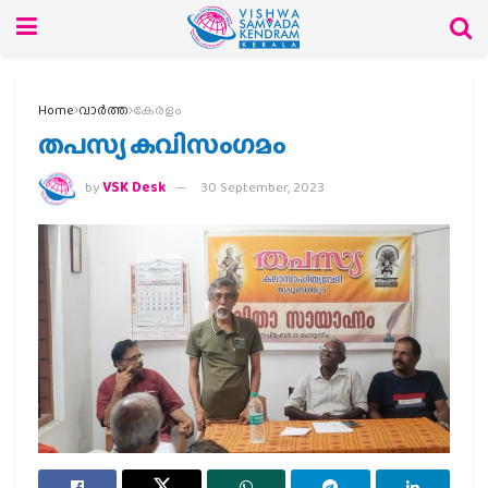
Home
വാര്‍ത്ത
കേരളം
തപസ്യ കവിസംഗമം
by
VSK Desk
30 September, 2023