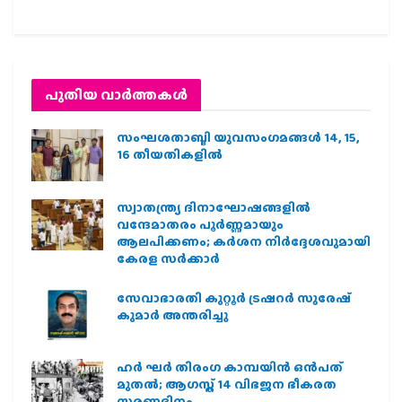
പുതിയ വാര്‍ത്തകള്‍
സംഘശതാബ്ദി യുവസംഗമങ്ങള്‍ 14, 15,
16 തീയതികളില്‍
സ്വാതന്ത്ര്യ ദിനാഘോഷങ്ങളിൽ
വന്ദേമാതരം പൂർണ്ണമായും
ആലപിക്കണം; കർശന നിർദ്ദേശവുമായി
കേരള സർക്കാർ
സേവാഭാരതി കുറ്റൂർ ട്രഷറർ സുരേഷ്
കുമാർ അന്തരിച്ചു
ഹര്‍ ഘര്‍ തിരംഗ കാമ്പയിന്‍ ഒന്‍പത്
മുതല്‍; ആഗസ്ത് 14 വിഭജന ഭീകരത
സ്മരണദിനം