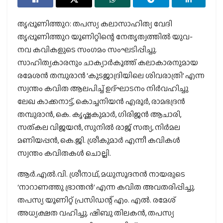
തൃപ്പൂണിത്തുറ: തപസ്യ കലാസാഹിത്യ വേദി
തൃപ്പൂണിത്തുറ യൂണിറ്റിന്റെ നേതൃത്വത്തിൽ യുവ-
നവ കവികളുടെ സംഗമം സംഘടിപ്പിച്ചു.
സാഹിത്യകാരനും ചാക്യാർകൂത്ത് കലാകാരനുമായ
രമേശൻ തമ്പുരാൻ ‘കുടജാദ്രിയിലെ ശിവരാത്രി’ എന്ന
സ്വന്തം കവിത ആലപിച്ച് ഉദ്ഘാടനം നിർവഹിച്ചു
ലേഖ കാക്കനാട്ട്, കൊച്ചനിയൻ എരൂർ, രാമഭദ്രൻ
തമ്പുരാൻ, കെ. കൃഷ്ണകുമാർ, ഗിരിജൻ ആചാരി,
സത്കല വിജയൻ, സുനിൽ രാജ് സത്യ, നിർമല
മണിയപ്പൻ, കെ.ജി. ശ്രീകുമാർ എന്നീ കവികൾ
സ്വന്തം കവിതകൾ ചൊല്ലി.
ആർ.എൽ.വി. ശ്രീനാഥ്, മധുസൂദനൻ നായരുടെ
‘നാറാണത്തു ഭ്രാന്തൻ’ എന്ന കവിത അവതരിപ്പിച്ചു.
തപസ്യ യൂണിറ്റ് പ്രസിഡന്റ്‌ എം. എൽ. രമേശ്
അധ്യക്ഷത വഹിച്ചു. ഷിബു തിലകൻ, തപസ്യ