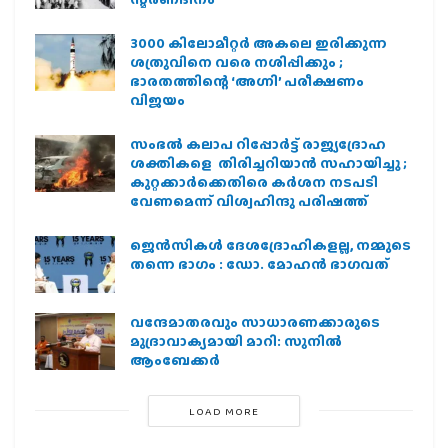
3000 കിലോമീറ്റർ അകലെ ഇരിക്കുന്ന
ശത്രുവിനെ വരെ നശിപ്പിക്കും ;
ഭാരതത്തിന്റെ ‘അഗ്നി’ പരീക്ഷണം
വിജയം
സംഭൽ കലാപ റിപ്പോർട്ട് രാജ്യദ്രോഹ
ശക്തികളെ തിരിച്ചറിയാൻ സഹായിച്ചു ;
കുറ്റക്കാർക്കെതിരെ കർശന നടപടി
വേണമെന്ന് വിശ്വഹിന്ദു പരിഷത്ത്
ജെന്‍സികള്‍ ദേശദ്രോഹികളല്ല, നമ്മുടെ
തന്നെ ഭാഗം : ഡോ. മോഹന്‍ ഭാഗവത്
വന്ദേമാതരവും സാധാരണക്കാരുടെ
മുദ്രാവാക്യമായി മാറി: സുനിൽ
ആംബേക്കർ
LOAD MORE