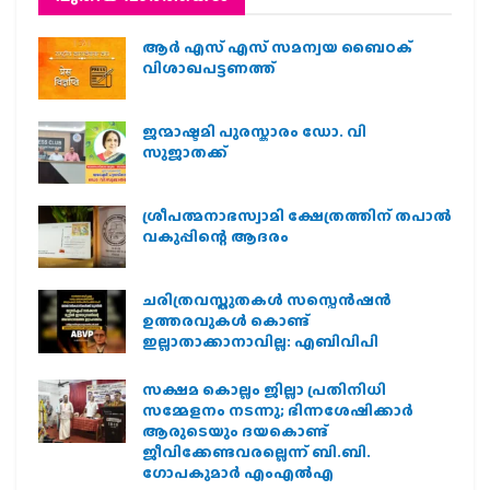
ആർ എസ് എസ് സമന്വയ ബൈഠക്
വിശാഖപട്ടണത്ത്
ജന്മാഷ്ടമി പുരസ്കാരം ഡോ. വി
സുജാതക്ക്
ശ്രീപത്മനാഭസ്വാമി ക്ഷേത്രത്തിന് തപാൽ
വകുപ്പിന്റെ ആദരം
ചരിത്രവസ്തുതകൾ സസ്പെൻഷൻ
ഉത്തരവുകൾ കൊണ്ട്
ഇല്ലാതാക്കാനാവില്ല: എബിവിപി
സക്ഷമ കൊല്ലം ജില്ലാ പ്രതിനിധി
സമ്മേളനം നടന്നു; ഭിന്നശേഷിക്കാർ
ആരുടെയും ദയകൊണ്ട്
ജീവിക്കേണ്ടവരല്ലെന്ന് ബി.ബി.
ഗോപകുമാർ എംഎൽഎ