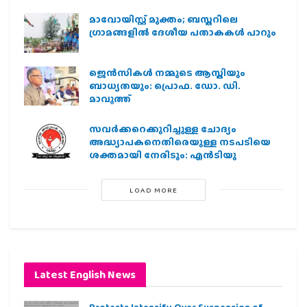
മാവോയിസ്റ്റ് മുക്തം; ബസ്തറിലെ
ഗ്രാമങ്ങളില്‍ ദേശീയ പതാകകള്‍ പാറും
ജെന്‍സികള്‍ നമ്മുടെ ആസ്തിയും
ബാധ്യതയും: പ്രൊഫ. ഡോ. ഡി.
മാവൂത്ത്
സവര്‍ക്കറെക്കുറിച്ചുള്ള ചോദ്യം
അദ്ധ്യാപകനെതിരെയുള്ള നടപടിയെ
ശക്തമായി നേരിടും: എന്‍ടിയു
LOAD MORE
Latest English News
Protests Intensify Over Suspension of