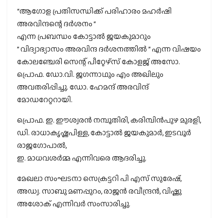
“ആഗോള പ്രതിസന്ധിക്ക് പരിഹാരം മഹർഷി
അരവിന്ദന്റെ ദർശനം “
എന്ന പ്രബന്ധം കോട്ടാൽ ജയകുമാറും
” വിദ്യാഭ്യാസം അരവിന്ദ ദർശനത്തിൽ ” എന്ന വിഷയം
കോലഞ്ചേരി സെന്റ് പീറ്റേഴ്സ് കോളജ് അസോ.
പ്രൊഫ. ഡോ.വി. ജഗന്നാഥും എം അഖിലും
അവതരിപ്പിച്ചു. ഡോ. ഹേമന്ദ് അരവിന്ദ്
മോഡറേറ്ററായി.
പ്രൊഫ. ഇ. ഈശ്വരൻ നമ്പൂതിരി, കരിമ്പിൻപുഴ മുരളി,
ഡി. രാധാകൃഷ്ണപിള്ള, കോട്ടാൽ ജയകുമാർ, ഇടവൂർ
രാജഗോപാൽ,
ഇ. മാധവശർമ്മ എന്നിവരെ ആദരിച്ചു.
മേഖലാ സംഘടനാ സെക്രട്ടറി പി എസ് സുരേഷ്,
അഡ്വ. സാബു മണപ്പുറം, രാജൻ രവീന്ദ്രൻ, വിഷ്ണു
അശോക് എന്നിവർ സംസാരിച്ചു.