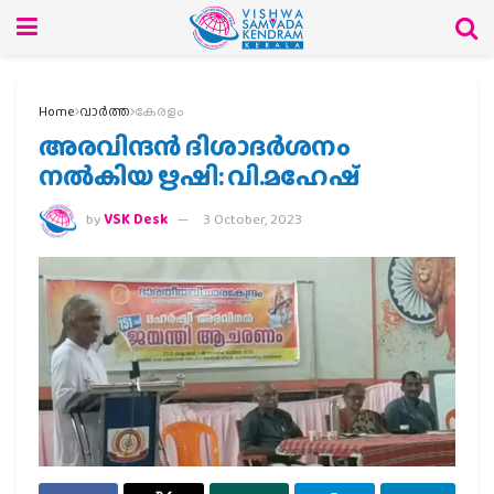
Home
വാര്‍ത്ത
കേരളം
അരവിന്ദൻ ദിശാദർശനം
നൽകിയ ഋഷി: വി.മഹേഷ്
by
VSK Desk
3 October, 2023