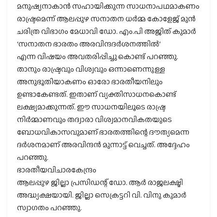
മനുഷ്യനാകാൻ സഹായിക്കുന്ന സാധനാപഥമാകണം
രാഷ്ട്രമെന്ന് ആലപ്പുഴ സനാതന ധർമ്മ കോളേജ് മുൻ
ചരിത്ര വിഭാഗം മേധാവി ഡോ. എം.പി അജിത് കുമാർ
‘സനാതന ഭാരതം അരവിന്ദദർശനത്തിൽ’
എന്ന വിഷയം അവതരിപ്പിച്ചു കൊണ്ട് പറഞ്ഞു.
താനും രാഷ്ട്രവും വിശ്വവും ഒന്നാണെന്നുള്ള
അനുഭൂതിയാകണം ഓരോ ഭാരതീയനിലും
ഉണ്ടാകേണ്ടത്. ഇതാണ് വ്യക്തിസാധനകൊണ്ട്
ലക്ഷ്യമാക്കുന്നത്. ഈ സാധനയിലൂടെ രാഷ്ട്ര
നിർമ്മാണവും തദ്വാരാ വിശ്വമാനവികതയുടെ
ബോധവികാസവുമാണ് ഭാരതത്തിന്റെ ദൗത്യമെന്ന
ദർശനമാണ് അരവിന്ദൻ മുന്നാട്ട് വെച്ചത്. അദ്ദേഹം
പറഞ്ഞു.
ഭാരതീയവിചാരകേന്ദ്രം
ആലപ്പുഴ ജില്ലാ പ്രസിഡന്റ് ഡോ. ആർ രാജലക്ഷ്മി
അദ്ധ്യക്ഷയായി. ജില്ലാ സെക്രട്ടറി വി. വിനു കുമാർ
സ്വാഗതം പറഞ്ഞു.