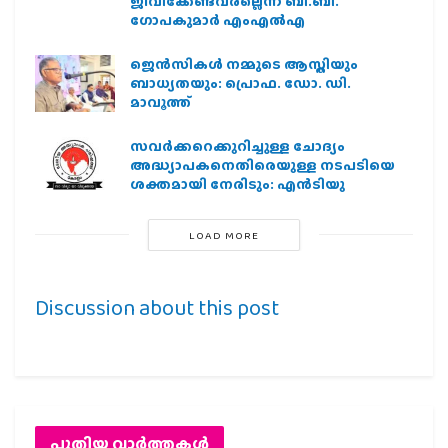
ജീവിക്കേണ്ടവരല്ലെന്ന് ബി.ബി.
ഗോപകുമാർ എംഎൽഎ
ജെന്‍സികള്‍ നമ്മുടെ ആസ്തിയും
ബാധ്യതയും: പ്രൊഫ. ഡോ. ഡി.
മാവൂത്ത്
സവര്‍ക്കറെക്കുറിച്ചുള്ള ചോദ്യം
അദ്ധ്യാപകനെതിരെയുള്ള നടപടിയെ
ശക്തമായി നേരിടും: എന്‍ടിയു
LOAD MORE
Discussion about this post
പുതിയ വാര്‍ത്തകള്‍