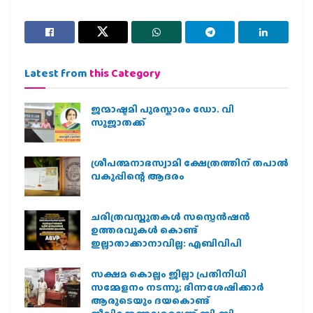
Latest from
this Category
ജന്മാഷ്ടമി പുരസ്കാരം ഡോ. വി
സുജാതക്ക്
ശ്രീപത്മനാഭസ്വാമി ക്ഷേത്രത്തിന് തപാൽ
വകുപ്പിന്റെ ആദരം
ചരിത്രവസ്തുതകൾ സസ്പെൻഷൻ
ഉത്തരവുകൾ കൊണ്ട്
ഇല്ലാതാക്കാനാവില്ല: എബിവിപി
സക്ഷമ കൊല്ലം ജില്ലാ പ്രതിനിധി
സമ്മേളനം നടന്നു; ഭിന്നശേഷിക്കാർ
ആരുടെയും ദയകൊണ്ട്