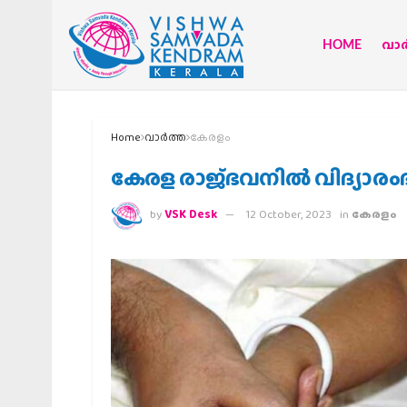
HOME
വാര്
Home
വാര്‍ത്ത
കേരളം
കേരള രാജ്ഭവനില്‍ വിദ്യാരം
by
VSK Desk
12 October, 2023
in
കേരളം