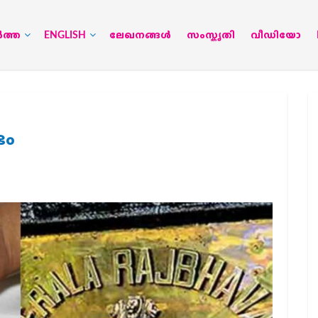
‍ത്ത
ENGLISH
ലേഖനങ്ങള്‍
സംസ്കൃതി
വീഡിയോ
ഭം