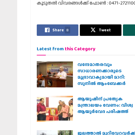
കൂടുതല്‍ വിവരങ്ങള്‍ക്ക് ഫോണ്‍ : 0471-272110
Share
8
Tweet
Latest from
this Category
വന്ദേമാതരവും
സാധാരണക്കാരുടെ
മുദ്രാവാക്യമായി മാറി:
സുനിൽ ആംബേക്കർ
ആയുഷിന് പ്രത്യേക
മന്ത്രാലയം വേണം: വിശ്വ
ആയുര്‍വേദ പരിഷത്ത്
ജലത്താല്‍ മുറിവേറ്റവര്‍ക്ക