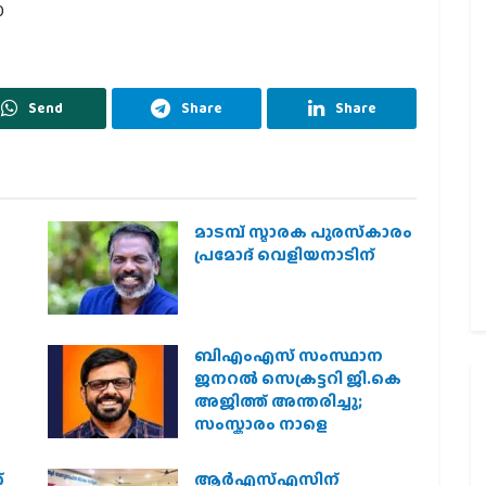
0
Send
Share
Share
മാടമ്പ് സ്മാരക പുരസ്‌കാരം
പ്രമോദ് വെളിയനാടിന്
ബിഎംഎസ് സംസ്ഥാന
ജനറൽ സെക്രട്ടറി ജി.കെ
അജിത്ത് അന്തരിച്ചു;
സംസ്കാരം നാളെ
്
ആര്‍എസ്എസിന്