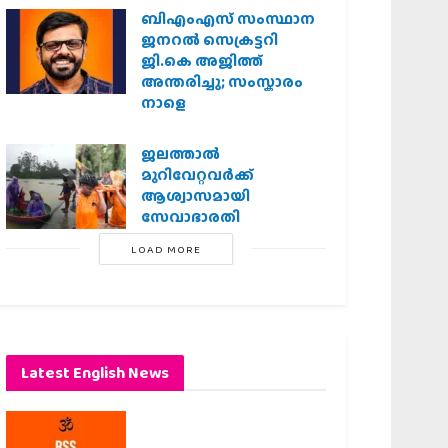
ബിഎംഎസ് സംസ്ഥാന
ജനറൽ സെക്രട്ടറി
ജി.കെ അജിത്ത്
അന്തരിച്ചു; സംസ്കാരം
നാളെ
ജലത്താല്‍
മുറിവേറ്റവര്‍ക്ക്
ആശ്വാസമായി
സേവാഭാരതി
LOAD MORE
Latest English News