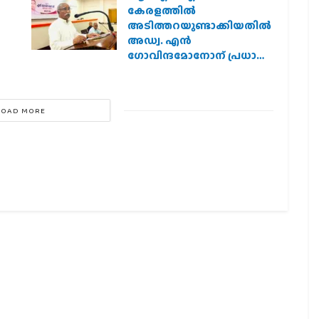
കേരളത്തില്‍
അടിത്തറയുണ്ടാക്കിയതില്‍
അഡ്വ. എന്‍
ഗോവിന്ദമോനോന് പ്രധാന
പങ്ക് :എ. ഗോപാലകൃഷ്ണന്‍
LOAD MORE