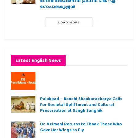
ഗോവിന്ദമോനോന് പ്രധാന പങ്ക് :എ.
ഗോപാലകൃഷ്ണന്‍
LOAD MORE
Latest English News
Palakkad – Kanchi Shankaracharya Calls
for Societal Upliftment and Cultural
Preservation at Sangh Sanghik
Dr. Velmani Returns to Thank Those Who
Gave Her Wings to Fly