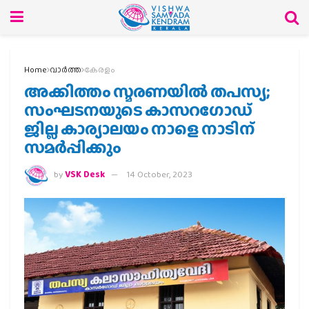
Home
വാര്‍ത്ത
കേരളം
അക്കിത്തം സ്മരണയിൽ തപസ്യ;
സംഘടനയുടെ കാസറഗോഡ്
ജില്ല കാര്യാലയം നാളെ നാടിന്
സമർപ്പിക്കും
by
VSK Desk
14 October, 2023