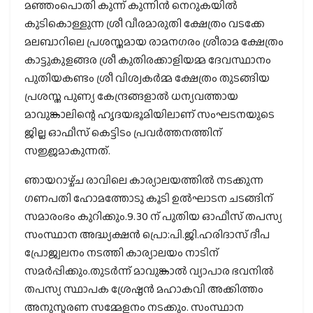
മഞ്ഞംപൊതി കുന്ന് കുന്നിൻ നെറുകയിൽ
കുടികൊള്ളുന്ന ശ്രീ വീരമാരുതി ക്ഷേത്രം വടക്കേ
മലബാറിലെ പ്രശസ്തമായ രാമനഗരം ശ്രീരാമ ക്ഷേത്രം
കാട്ടുകുളങ്ങര ശ്രീ കുതിരക്കാളിയമ്മ ദേവസ്ഥാനം
പുതിയകണ്ടം ശ്രീ വിശ്വകർമ്മ ക്ഷേത്രം തുടങ്ങിയ
പ്രശസ്ത പുണ്യ കേന്ദ്രങ്ങളാൽ ധന്യവത്തായ
മാവുങ്കാലിന്റെ ഹൃദയഭൂമിയിലാണ് സംഘടനയുടെ
ജില്ല ഓഫീസ് കെട്ടിടം പ്രവർത്തനത്തിന്
സജ്ജമാകുന്നത്.
ഞായറാഴ്ച്ച രാവിലെ കാര്യാലയത്തിൽ നടക്കുന്ന
ഗണപതി ഹോമത്തോടു കൂടി ഉൽഘാടന ചടങ്ങിന്
സമാരംഭം കുറിക്കും.9.30 ന് പുതിയ ഓഫീസ് തപസ്യ
സംസ്ഥാന അദ്ധ്യക്ഷൻ പ്രൊ:പി.ജി.ഹരിദാസ് ദീപ
പ്രോജ്വലനം നടത്തി കാര്യാലയം നാടിന്
സമർപ്പിക്കും.തുടർന്ന് മാവുങ്കാൽ വ്യാപാര ഭവനിൽ
തപസ്യ സ്ഥാപക ശ്രേഷ്ഠൻ മഹാകവി അക്കിത്തം
അനുസ്മരണ സമ്മേളനം നടക്കും. സംസ്ഥാന