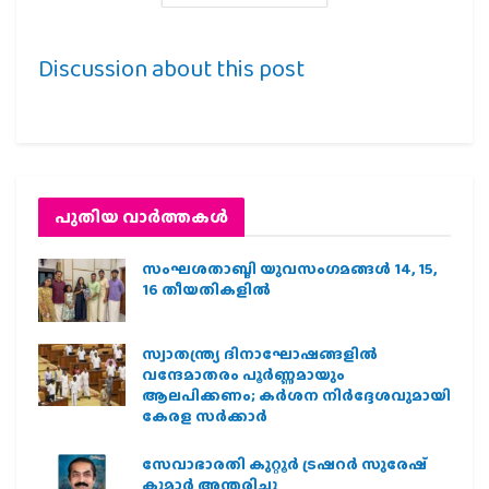
Discussion about this post
പുതിയ വാര്‍ത്തകള്‍
സംഘശതാബ്ദി യുവസംഗമങ്ങള്‍ 14, 15,
16 തീയതികളില്‍
സ്വാതന്ത്ര്യ ദിനാഘോഷങ്ങളിൽ
വന്ദേമാതരം പൂർണ്ണമായും
ആലപിക്കണം; കർശന നിർദ്ദേശവുമായി
കേരള സർക്കാർ
സേവാഭാരതി കുറ്റൂർ ട്രഷറർ സുരേഷ്
കുമാർ അന്തരിച്ചു