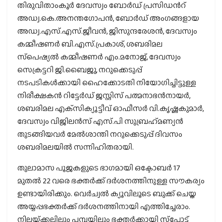
തിരുവിതാംകൂർ ദേവസ്വം ബോർഡ് പ്രസിഡൻറ്
അഡ്വ.കെ.അനന്തഗോപൻ, ബോർഡ് അംഗങ്ങളായ
അഡ്വ.എസ്.എസ്.ജീവൻ, ജിസുന്ദരേശൻ, ദേവസ്വം
കമ്മീഷണർ ബി.എസ്.പ്രകാശ്, ശബരിമല
സ്‌പെഷ്യൽ കമ്മീഷണർ എം.മനോജ്, ദേവസ്വം
സെക്രട്ടറി ജി.ബൈജു, നറുക്കെടുപ്പ്
നടപടികൾക്കായി ഹൈക്കോടതി നിയോഗിച്ചിട്ടുള്ള
നിരീക്ഷകൻ റിട്ടേർഡ് ജസ്റ്റിസ് പത്മനാഭൻനായർ,
ശബരിമല എക്‌സിക്യൂട്ടീവ് ഓഫീസർ വി.കൃഷ്ണകുമാർ,
ദേവസ്വം വിജിലൻസ് എസ്.പി സുബ്രഹ്‌മണ്യൻ
തുടങ്ങിയവർ മേൽശാന്തി നറുക്കെടുപ്പ് ദിവസം
ശബരിമലയിൽ സന്നിഹിതരായി.
തുലാമാസ പൂജകളുടെ ഭാഗമായി ഒക്ടോബർ 17
മുതൽ 22 വരെ ഭക്തർക്ക് ദർശനത്തിനുള്ള സൗകര്യം
ഉണ്ടായിരിക്കും. വെർച്വൽ ക്യൂവിലൂടെ ബുക്ക് ചെയ്ത
അയ്യപ്പഭക്തർക്ക് ദർശനത്തിനായി എത്തിച്ചേരാം.
നിലയ്‌ക്കലിലും പമ്പയിലും ഭക്തർക്കായി സ്‌പോട്ട്