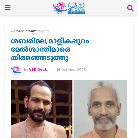
Home
വാര്‍ത്ത
കേരളം
ശബരിമല, മാളികപ്പുറം
മേൽശാന്തിമാരെ
തിരഞ്ഞെടുത്തു
by
VSK Desk
18 October, 2023