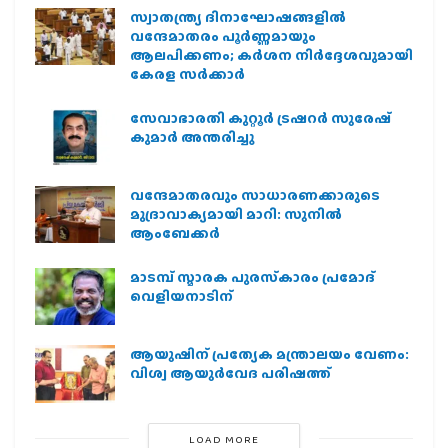
സ്വാതന്ത്ര്യ ദിനാഘോഷങ്ങളിൽ
വന്ദേമാതരം പൂർണ്ണമായും
ആലപിക്കണം; കർശന നിർദ്ദേശവുമായി
കേരള സർക്കാർ
സേവാഭാരതി കുറ്റൂർ ട്രഷറർ സുരേഷ്
കുമാർ അന്തരിച്ചു
വന്ദേമാതരവും സാധാരണക്കാരുടെ
മുദ്രാവാക്യമായി മാറി: സുനിൽ
ആംബേക്കർ
മാടമ്പ് സ്മാരക പുരസ്‌കാരം പ്രമോദ്
വെളിയനാടിന്
ആയുഷിന് പ്രത്യേക മന്ത്രാലയം വേണം:
വിശ്വ ആയുര്‍വേദ പരിഷത്ത്
LOAD MORE