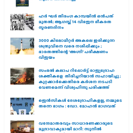
ഹര്‍ ഘര്‍ തിരംഗ കാമ്പയിന്‍ ഒന്‍പത്
മുതല്‍; ആഗസ്ത് 14 വിഭജന ഭീകരത
സ്മരണദിനം
3000 കിലോമീറ്റർ അകലെ ഇരിക്കുന്ന
ശത്രുവിനെ വരെ നശിപ്പിക്കും ;
ഭാരതത്തിന്റെ ‘അഗ്നി’ പരീക്ഷണം
വിജയം
സംഭൽ കലാപ റിപ്പോർട്ട് രാജ്യദ്രോഹ
ശക്തികളെ തിരിച്ചറിയാൻ സഹായിച്ചു ;
കുറ്റക്കാർക്കെതിരെ കർശന നടപടി
വേണമെന്ന് വിശ്വഹിന്ദു പരിഷത്ത്
ജെന്‍സികള്‍ ദേശദ്രോഹികളല്ല, നമ്മുടെ
തന്നെ ഭാഗം : ഡോ. മോഹന്‍ ഭാഗവത്
വന്ദേമാതരവും സാധാരണക്കാരുടെ
മുദ്രാവാക്യമായി മാറി: സുനിൽ