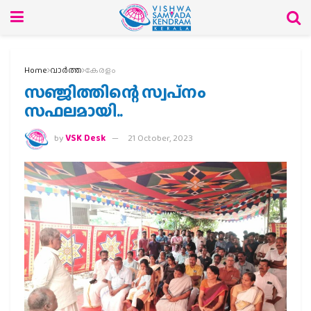
Home
വാര്‍ത്ത
കേരളം
സഞ്ജിത്തിന്റെ സ്വപ്‌നം
സഫലമായി..
by
VSK Desk
21 October, 2023