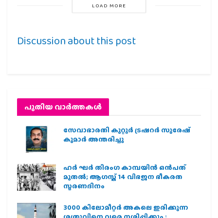
LOAD MORE
Discussion about this post
പുതിയ വാര്‍ത്തകള്‍
സേവാഭാരതി കുറ്റൂർ ട്രഷറർ സുരേഷ്
കുമാർ അന്തരിച്ചു
ഹര്‍ ഘര്‍ തിരംഗ കാമ്പയിന്‍ ഒന്‍പത്
മുതല്‍; ആഗസ്ത് 14 വിഭജന ഭീകരത
സ്മരണദിനം
3000 കിലോമീറ്റർ അകലെ ഇരിക്കുന്ന
ശത്രുവിനെ വരെ നശിപ്പിക്കും ;