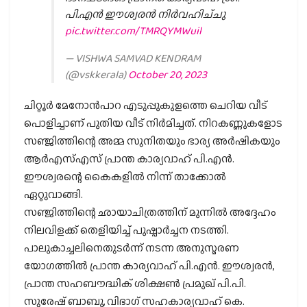
പി.എൻ ഈശ്വരൻ നിർവഹിച്ചു
pic.twitter.com/TMRQYMWuil
— VISHWA SAMVAD KENDRAM
(@vskkerala)
October 20, 2023
ചിറ്റൂര്‍ മേനോന്‍പാറ എടുപ്പുകുളത്തെ ചെറിയ വീട്
പൊളിച്ചാണ് പുതിയ വീട് നിര്‍മിച്ചത്. നിറകണ്ണുകളോട
സഞ്ജിത്തിന്റെ അമ്മ സുനിതയും ഭാര്യ അര്‍ഷികയും
ആര്‍എസ്എസ് പ്രാന്ത കാര്യവാഹ് പി.എന്‍.
ഈശ്വരന്റെ കൈകളില്‍ നിന്ന് താക്കോല്‍
ഏറ്റുവാങ്ങി.
സഞ്ജിത്തിന്റെ ഛായാചിത്രത്തിന് മുന്നില്‍ അദ്ദേഹം
നിലവിളക്ക് തെളിയിച്ച് പുഷ്പാര്‍ച്ചന നടത്തി.
പാലുകാച്ചലിനെതുടര്‍ന്ന് നടന്ന അനുസ്മരണ
യോഗത്തില്‍ പ്രാന്ത കാര്യവാഹ് പി.എന്‍. ഈശ്വരന്‍,
പ്രാന്ത സഹബൗദ്ധിക് ശിക്ഷണ്‍ പ്രമുഖ് പി.പി.
സുരേഷ് ബാബു, വിഭാഗ് സഹകാര്യവാഹ് കെ.