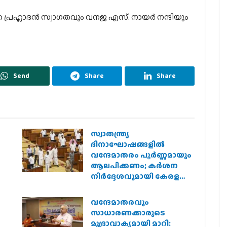
പ്രഹ്ലാദന്‍ സ്വാഗതവും വനജ എസ്. നായര്‍ നന്ദിയും
Send
Share
Share
സ്വാതന്ത്ര്യ
ദിനാഘോഷങ്ങളിൽ
വന്ദേമാതരം പൂർണ്ണമായും
ആലപിക്കണം; കർശന
നിർദ്ദേശവുമായി കേരള
സർക്കാർ
വന്ദേമാതരവും
സാധാരണക്കാരുടെ
മുദ്രാവാക്യമായി മാറി: