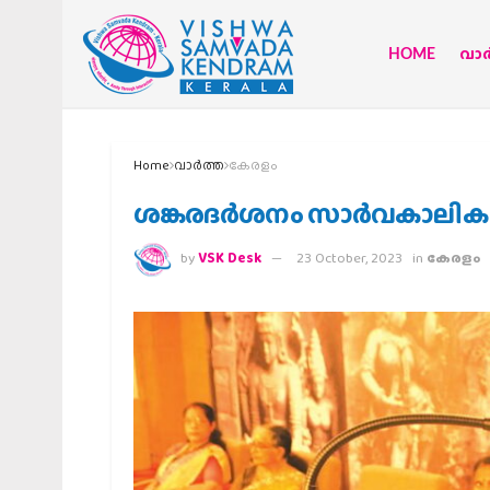
HOME
വാര്
Home
വാര്‍ത്ത
കേരളം
ശങ്കരദര്‍ശനം സാര്‍വകാലികം: 
by
VSK Desk
23 October, 2023
in
കേരളം