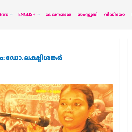
‍ത്ത
ENGLISH
ലേഖനങ്ങള്‍
സംസ്കൃതി
വീഡിയോ
ഡോ. ലക്ഷ്മിശങ്കര്‍