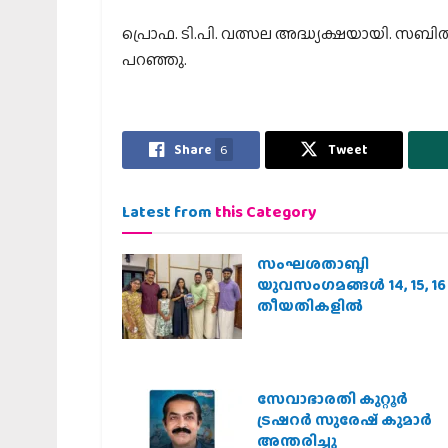
പ്രൊഫ. ടി.പി. വത്സല അദ്ധ്യക്ഷയായി. സബിത 
പറഞ്ഞു.
Share
6
Tweet
Latest from
this Category
സംഘശതാബ്ദി
യുവസംഗമങ്ങള്‍ 14, 15, 16
തീയതികളില്‍
സേവാഭാരതി കുറ്റൂർ
ട്രഷറർ സുരേഷ് കുമാർ
അന്തരിച്ചു