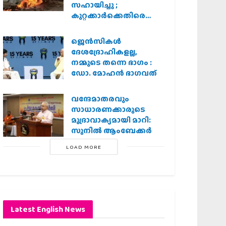
സഹായിച്ചു ;
കുറ്റക്കാർക്കെതിരെ
കർശന നടപടി
വേണമെന്ന് വിശ്വഹിന്ദു
ജെന്‍സികള്‍
പരിഷത്ത്
ദേശദ്രോഹികളല്ല,
നമ്മുടെ തന്നെ ഭാഗം :
ഡോ. മോഹന്‍ ഭാഗവത്
വന്ദേമാതരവും
സാധാരണക്കാരുടെ
മുദ്രാവാക്യമായി മാറി:
സുനിൽ ആംബേക്കർ
LOAD MORE
Latest English News