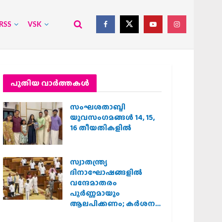
RSS
VSK
പുതിയ വാര്‍ത്തകള്‍
സംഘശതാബ്ദി
യുവസംഗമങ്ങള്‍ 14, 15,
16 തീയതികളില്‍
സ്വാതന്ത്ര്യ
ദിനാഘോഷങ്ങളിൽ
വന്ദേമാതരം
പൂർണ്ണമായും
ആലപിക്കണം; കർശന
നിർദ്ദേശവുമായി കേരള