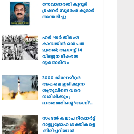
സർക്കാർ
സേവാഭാരതി കുറ്റൂർ
ട്രഷറർ സുരേഷ് കുമാർ
അന്തരിച്ചു
ഹര്‍ ഘര്‍ തിരംഗ
കാമ്പയിന്‍ ഒന്‍പത്
മുതല്‍; ആഗസ്ത് 14
വിഭജന ഭീകരത
സ്മരണദിനം
3000 കിലോമീറ്റർ
അകലെ ഇരിക്കുന്ന
ശത്രുവിനെ വരെ
നശിപ്പിക്കും ;
ഭാരതത്തിന്റെ ‘അഗ്നി’
പരീക്ഷണം വിജയം
സംഭൽ കലാപ റിപ്പോർട്ട്
രാജ്യദ്രോഹ ശക്തികളെ
തിരിച്ചറിയാൻ