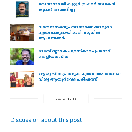
സേവാഭാരതി കുറ്റൂർ ട്രഷറർ സുരേഷ്
കുമാർ അന്തരിച്ചു
വന്ദേമാതരവും സാധാരണക്കാരുടെ
മുദ്രാവാക്യമായി മാറി: സുനിൽ
ആംബേക്കർ
മാടമ്പ് സ്മാരക പുരസ്‌കാരം പ്രമോദ്
വെളിയനാടിന്
ആയുഷിന് പ്രത്യേക മന്ത്രാലയം വേണം:
വിശ്വ ആയുര്‍വേദ പരിഷത്ത്
LOAD MORE
Discussion about this post