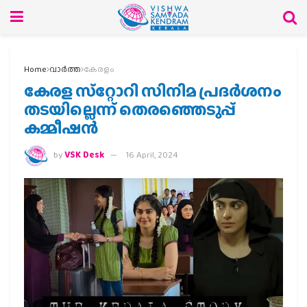
Home
വാര്‍ത്ത
കേരളം
കേരള സ്‌റ്റോറി സിനിമ പ്രദര്‍ശനം
തടയില്ലെന്ന് തെരഞ്ഞെടുപ്പ്
കമ്മീഷന്‍
by
VSK Desk
16 April, 2024