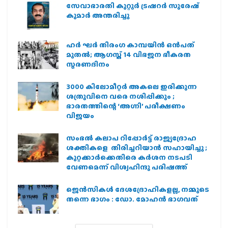
സേവാഭാരതി കുറ്റൂർ ട്രഷറർ സുരേഷ്
കുമാർ അന്തരിച്ചു
ഹര്‍ ഘര്‍ തിരംഗ കാമ്പയിന്‍ ഒന്‍പത്
മുതല്‍; ആഗസ്ത് 14 വിഭജന ഭീകരത
സ്മരണദിനം
3000 കിലോമീറ്റർ അകലെ ഇരിക്കുന്ന
ശത്രുവിനെ വരെ നശിപ്പിക്കും ;
ഭാരതത്തിന്റെ ‘അഗ്നി’ പരീക്ഷണം
വിജയം
സംഭൽ കലാപ റിപ്പോർട്ട് രാജ്യദ്രോഹ
ശക്തികളെ തിരിച്ചറിയാൻ സഹായിച്ചു ;
കുറ്റക്കാർക്കെതിരെ കർശന നടപടി
വേണമെന്ന് വിശ്വഹിന്ദു പരിഷത്ത്
ജെന്‍സികള്‍ ദേശദ്രോഹികളല്ല, നമ്മുടെ
തന്നെ ഭാഗം : ഡോ. മോഹന്‍ ഭാഗവത്