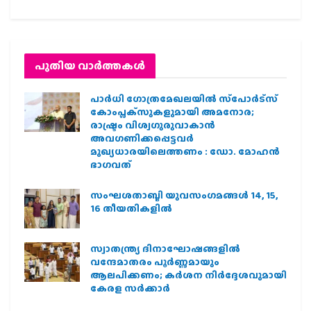
പുതിയ വാര്‍ത്തകള്‍
പാര്‍ധി ഗോത്രമേഖലയില്‍ സ്‌പോര്‍ട്‌സ്
കോംപ്ലക്‌സുകളുമായി അമനോര;
രാഷ്ട്രം വിശ്വഗുരുവാകാന്‍
അവഗണിക്കപ്പെട്ടവര്‍
മുഖ്യധാരയിലെത്തണം : ഡോ. മോഹന്‍
ഭാഗവത്
സംഘശതാബ്ദി യുവസംഗമങ്ങള്‍ 14, 15,
16 തീയതികളില്‍
സ്വാതന്ത്ര്യ ദിനാഘോഷങ്ങളിൽ
വന്ദേമാതരം പൂർണ്ണമായും
ആലപിക്കണം; കർശന നിർദ്ദേശവുമായി
കേരള സർക്കാർ