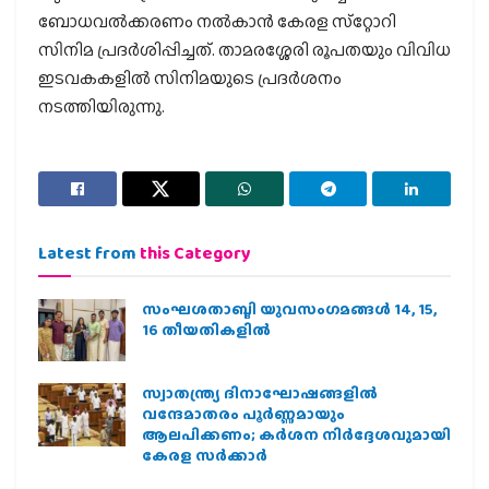
ബോധവല്‍ക്കരണം നല്‍കാന്‍ കേരള സ്‌റ്റോറി
സിനിമ പ്രദര്‍ശിപ്പിച്ചത്. താമരശ്ശേരി രൂപതയും വിവിധ
ഇടവകകളില്‍ സിനിമയുടെ പ്രദര്‍ശനം
നടത്തിയിരുന്നു.
Latest from
this Category
സംഘശതാബ്ദി യുവസംഗമങ്ങള്‍ 14, 15,
16 തീയതികളില്‍
സ്വാതന്ത്ര്യ ദിനാഘോഷങ്ങളിൽ
വന്ദേമാതരം പൂർണ്ണമായും
ആലപിക്കണം; കർശന നിർദ്ദേശവുമായി
കേരള സർക്കാർ