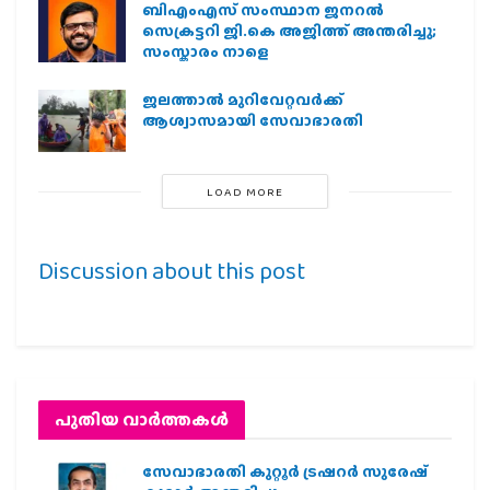
ബിഎംഎസ് സംസ്ഥാന ജനറൽ
സെക്രട്ടറി ജി.കെ അജിത്ത് അന്തരിച്ചു;
സംസ്കാരം നാളെ
ജലത്താല്‍ മുറിവേറ്റവര്‍ക്ക്
ആശ്വാസമായി സേവാഭാരതി
LOAD MORE
Discussion about this post
പുതിയ വാര്‍ത്തകള്‍
സേവാഭാരതി കുറ്റൂർ ട്രഷറർ സുരേഷ്