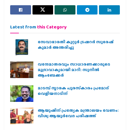
Latest from
this Category
സേവാഭാരതി കുറ്റൂർ ട്രഷറർ സുരേഷ്
കുമാർ അന്തരിച്ചു
വന്ദേമാതരവും സാധാരണക്കാരുടെ
മുദ്രാവാക്യമായി മാറി: സുനിൽ
ആംബേക്കർ
മാടമ്പ് സ്മാരക പുരസ്‌കാരം പ്രമോദ്
വെളിയനാടിന്
ആയുഷിന് പ്രത്യേക മന്ത്രാലയം വേണം:
വിശ്വ ആയുര്‍വേദ പരിഷത്ത്