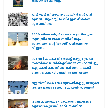
കുമാർ അന്തരിച്ചു
ഹര്‍ ഘര്‍ തിരംഗ കാമ്പയിന്‍ ഒന്‍പത്
മുതല്‍; ആഗസ്ത് 14 വിഭജന ഭീകരത
സ്മരണദിനം
3000 കിലോമീറ്റർ അകലെ ഇരിക്കുന്ന
ശത്രുവിനെ വരെ നശിപ്പിക്കും ;
ഭാരതത്തിന്റെ ‘അഗ്നി’ പരീക്ഷണം
വിജയം
സംഭൽ കലാപ റിപ്പോർട്ട് രാജ്യദ്രോഹ
ശക്തികളെ തിരിച്ചറിയാൻ സഹായിച്ചു ;
കുറ്റക്കാർക്കെതിരെ കർശന നടപടി
വേണമെന്ന് വിശ്വഹിന്ദു പരിഷത്ത്
ജെന്‍സികള്‍ ദേശദ്രോഹികളല്ല, നമ്മുടെ
തന്നെ ഭാഗം : ഡോ. മോഹന്‍ ഭാഗവത്
വന്ദേമാതരവും സാധാരണക്കാരുടെ
മുദ്രാവാക്യമായി മാറി: സുനിൽ