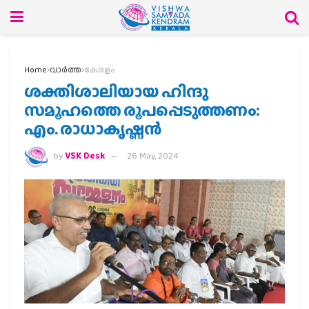
Home
വാര്‍ത്ത
കേരളം
ശക്തിശാലിയായ ഹിന്ദു
സമൂഹത്തെ രൂപപ്പെടുത്തണം:
എം. രാധാകൃഷ്ണന്‍
by
VSK Desk
26 May, 2024