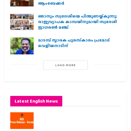
ആംബേക്കർ
ഞാനും സ്വദേശിയെ പിന്തുണയ്ക്കുന്നു;
രാജ്യവ്യാപക കാമ്പയിനുമായി സ്വദേശി
ജാഗരണ്‍ മഞ്ച്
മാടമ്പ് സ്മാരക പുരസ്‌കാരം പ്രമോദ്
വെളിയനാടിന്
LOAD MORE
Latest English News