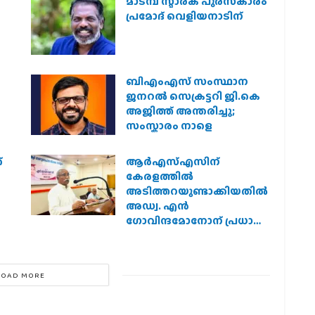
മാടമ്പ് സ്മാരക പുരസ്‌കാരം
പ്രമോദ് വെളിയനാടിന്
ബിഎംഎസ് സംസ്ഥാന
ജനറൽ സെക്രട്ടറി ജി.കെ
അജിത്ത് അന്തരിച്ചു;
സംസ്കാരം നാളെ
്
ആര്‍എസ്എസിന്
കേരളത്തില്‍
അടിത്തറയുണ്ടാക്കിയതില്‍
അഡ്വ. എന്‍
ഗോവിന്ദമോനോന് പ്രധാന
പങ്ക് :എ. ഗോപാലകൃഷ്ണന്‍
LOAD MORE