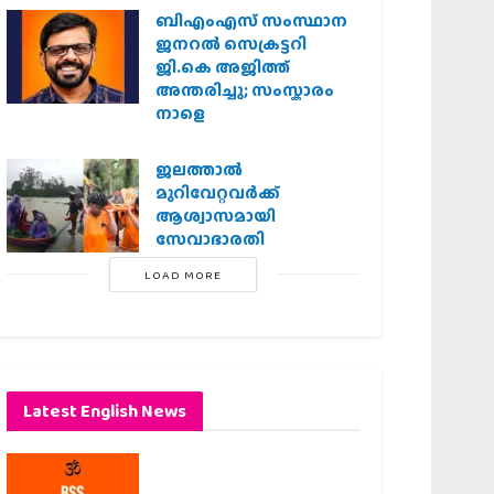
ബിഎംഎസ് സംസ്ഥാന
ജനറൽ സെക്രട്ടറി
ജി.കെ അജിത്ത്
അന്തരിച്ചു; സംസ്കാരം
നാളെ
ജലത്താല്‍
മുറിവേറ്റവര്‍ക്ക്
ആശ്വാസമായി
സേവാഭാരതി
LOAD MORE
Latest English News