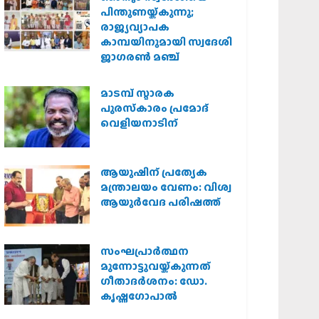
പിന്തുണയ്ക്കുന്നു;
രാജ്യവ്യാപക
കാമ്പയിനുമായി സ്വദേശി
ജാഗരണ്‍ മഞ്ച്
മാടമ്പ് സ്മാരക
പുരസ്‌കാരം പ്രമോദ്
വെളിയനാടിന്
ആയുഷിന് പ്രത്യേക
മന്ത്രാലയം വേണം: വിശ്വ
ആയുര്‍വേദ പരിഷത്ത്
സംഘപ്രാര്‍ത്ഥന
മുന്നോട്ടുവയ്ക്കുന്നത്
ഗീതാദര്‍ശനം: ഡോ.
കൃഷ്ണഗോപാല്‍