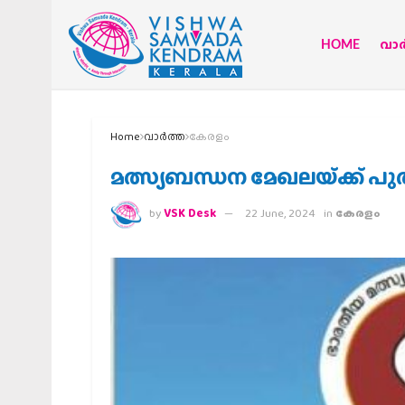
HOME
വാര്
Home
വാര്‍ത്ത
കേരളം
മത്സ്യബന്ധന മേഖലയ്‌ക്ക് പ
by
VSK Desk
22 June, 2024
in
കേരളം