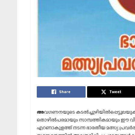
Share
Tweet
അ
വഗണനയുടെ കടല്‍ച്ചുഴിയില്‍പ്പെട്ടുല
തൊഴില്‍പരമായും സാമ്പത്തികമായും ഈ വിഭാഗ
എറണാകുളത്ത് നടന്ന ഭാരതീയ മത്സ്യ പ്രവര്