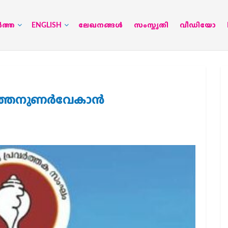
‍ത്ത
ENGLISH
ലേഖനങ്ങള്‍
സംസ്കൃതി
വീഡിയോ
ുത്തനുണര്‍വേകാന്‍