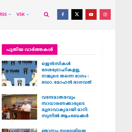
RSS
VSK
പുതിയ വാര്‍ത്തകള്‍
ജെന്‍സികള്‍
ദേശദ്രോഹികളല്ല,
നമ്മുടെ തന്നെ ഭാഗം :
ഡോ. മോഹന്‍ ഭാഗവത്
വന്ദേമാതരവും
സാധാരണക്കാരുടെ
മുദ്രാവാക്യമായി മാറി:
സുനിൽ ആംബേക്കർ
ഞാനും സ്വദേശിയെ