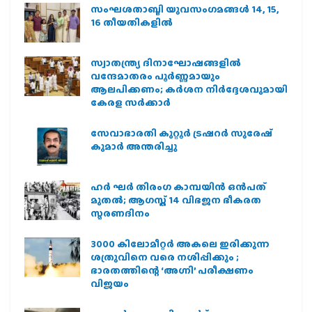
സംഘശതാബ്ദി യുവസംഗമങ്ങള്‍ 14, 15,
16 തീയതികളില്‍
സ്വാതന്ത്ര്യ ദിനാഘോഷങ്ങളിൽ
വന്ദേമാതരം പൂർണ്ണമായും
ആലപിക്കണം; കർശന നിർദ്ദേശവുമായി
കേരള സർക്കാർ
സേവാഭാരതി കുറ്റൂർ ട്രഷറർ സുരേഷ്
കുമാർ അന്തരിച്ചു
ഹര്‍ ഘര്‍ തിരംഗ കാമ്പയിന്‍ ഒന്‍പത്
മുതല്‍; ആഗസ്ത് 14 വിഭജന ഭീകരത
സ്മരണദിനം
3000 കിലോമീറ്റർ അകലെ ഇരിക്കുന്ന
ശത്രുവിനെ വരെ നശിപ്പിക്കും ;
ഭാരതത്തിന്റെ ‘അഗ്നി’ പരീക്ഷണം
വിജയം