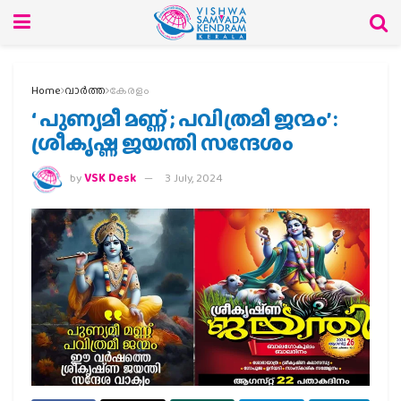
Home
വാര്‍ത്ത
കേരളം
‘ പുണ്യമീ മണ്ണ് ; പവിത്രമീ ജന്മം’ :
ശ്രീകൃഷ്ണ ജയന്തി സന്ദേശം
by
VSK Desk
3 July, 2024