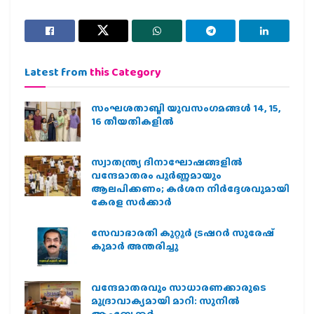
Latest from
this Category
സംഘശതാബ്ദി യുവസംഗമങ്ങള്‍ 14, 15,
16 തീയതികളില്‍
സ്വാതന്ത്ര്യ ദിനാഘോഷങ്ങളിൽ
വന്ദേമാതരം പൂർണ്ണമായും
ആലപിക്കണം; കർശന നിർദ്ദേശവുമായി
കേരള സർക്കാർ
സേവാഭാരതി കുറ്റൂർ ട്രഷറർ സുരേഷ്
കുമാർ അന്തരിച്ചു
വന്ദേമാതരവും സാധാരണക്കാരുടെ
മുദ്രാവാക്യമായി മാറി: സുനിൽ
ആംബേക്കർ