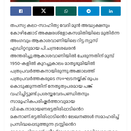
തപസ്യ കലാ-സാഹിത്യ വേദി മുൻ അദ്ധ്യക്ഷനും
കോഴിക്കോട് അക്ഷരശ്ളോകസമിതിയിലെ മുതിർന്ന
അംഗവും ആകാശവാണിയിലെ റിട്ട.ന്യൂസ്
എഡിറ്ററുമായ പി.ചന്ദ്രശേഖരൻ
അന്തരിച്ചു.ആകാശവാണിയിൽ ചേരുന്നതിന് മുമ്പ്
1950-കളിൽ കുറച്ചുകാലം മാതൃഭൂമിയിൽ
പത്രപ്രവർത്തകനായിരുന്നു.അക്കാലത്ത്
പത്രപ്രവർത്തകരുടെ സ०ഘടനയ്ക്ക് രൂപം
കൊടുക്കുന്നതിന് നേതൃത്വപരമായ പങ്ക്
വഹിച്ചിട്ടുണ്ട്.പ്രശസ്തവേദപണ്ഡിതനും
സാമൂഹികപരിഷ്കർത്താവുമായ
വി.കെ.നാരായണഭട്ടതിരിപ്പാടിൻെറ
മകനാണ്.ഭട്ടതിരിപ്പാടിൻെറ ലേഖനങ്ങൾ സമാഹരിച്ച്
പ്രസിദ്ധപ്പെടുത്തുന്ന ട്രസ്റ്റിൻെറ