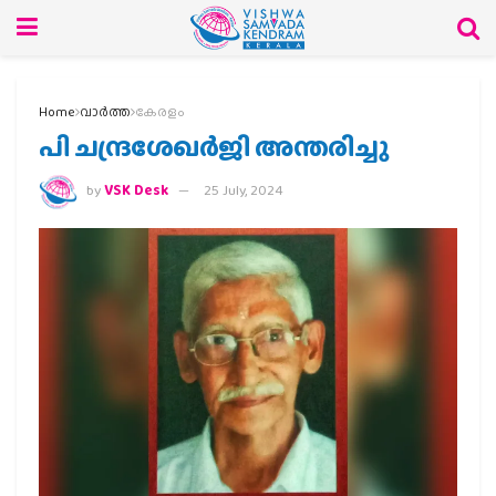
Home
വാര്‍ത്ത
കേരളം
പി ചന്ദ്രശേഖർജി അന്തരിച്ചു
by
VSK Desk
25 July, 2024