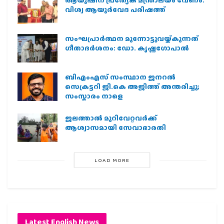
വിശ്വ ആയുര്‍വേദ പരിഷത്ത്
സംഘപ്രാര്‍ത്ഥന മുന്നോട്ടുവയ്ക്കുന്നത്
ഗീതാദര്‍ശനം: ഡോ. കൃഷ്ണഗോപാല്‍
ബിഎംഎസ് സംസ്ഥാന ജനറൽ
സെക്രട്ടറി ജി.കെ അജിത്ത് അന്തരിച്ചു;
സംസ്കാരം നാളെ
ജലത്താല്‍ മുറിവേറ്റവര്‍ക്ക്
ആശ്വാസമായി സേവാഭാരതി
LOAD MORE
Latest English News