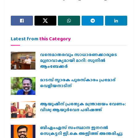
Latest from
this Category
വന്ദേമാതരവും സാധാരണക്കാരുടെ
മുദ്രാവാക്യമായി മാറി: സുനിൽ
ആംബേക്കർ
മാടമ്പ് സ്മാരക പുരസ്‌കാരം പ്രമോദ്
വെളിയനാടിന്
ആയുഷിന് പ്രത്യേക മന്ത്രാലയം വേണം:
വിശ്വ ആയുര്‍വേദ പരിഷത്ത്
ബിഎംഎസ് സംസ്ഥാന ജനറൽ
സെക്രട്ടറി ജി.കെ അജിത്ത് അന്തരിച്ചു;