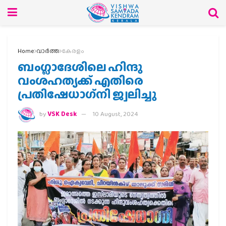
Home
വാര്‍ത്ത
കേരളം
ബംഗ്ലാദേശിലെ ഹിന്ദു
വംശഹത്യക്ക് എതിരെ
പ്രതിഷേധാഗ്‌നി ജ്വലിച്ചു
by
VSK Desk
10 August, 2024