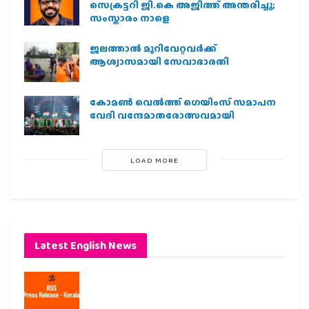
സെക്രട്ടറി ജി.കെ അജിത്ത് അന്തരിച്ചു;
സംസ്കാരം നാളെ
ജലത്താല്‍ മുറിവേറ്റവര്‍ക്ക്
ആശ്വാസമായി സേവാഭാരതി
കോമൺ വെൽത്ത് ഗെയിംസ് സമാപന
വേദി വന്ദേമാതരോത്സവമായി
LOAD MORE
Latest English News