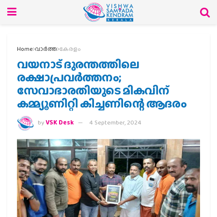
Home
വാര്‍ത്ത
കേരളം
വയനാട് ദുരന്തത്തിലെ
രക്ഷാപ്രവർത്തനം;
സേവാഭാരതിയുടെ മികവിന്
കമ്മ്യൂണിറ്റി കിച്ചണിന്റെ ആദരം
by
VSK Desk
4 September, 2024