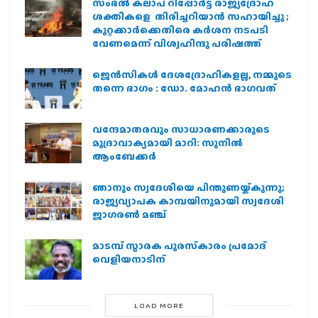
സംഭൽ കലാപ റിപ്പോർട്ട് രാജ്യദ്രോഹ
ശക്തികളെ തിരിച്ചറിയാൻ സഹായിച്ചു ;
കുറ്റക്കാർക്കെതിരെ കർശന നടപടി
വേണമെന്ന് വിശ്വഹിന്ദു പരിഷത്ത്
ജെന്‍സികള്‍ ദേശദ്രോഹികളല്ല, നമ്മുടെ
തന്നെ ഭാഗം : ഡോ. മോഹന്‍ ഭാഗവത്
വന്ദേമാതരവും സാധാരണക്കാരുടെ
മുദ്രാവാക്യമായി മാറി: സുനിൽ
ആംബേക്കർ
ഞാനും സ്വദേശിയെ പിന്തുണയ്ക്കുന്നു;
രാജ്യവ്യാപക കാമ്പയിനുമായി സ്വദേശി
ജാഗരണ്‍ മഞ്ച്
മാടമ്പ് സ്മാരക പുരസ്‌കാരം പ്രമോദ്
വെളിയനാടിന്
LOAD MORE