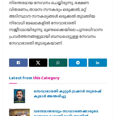
നിരന്തരമായ സേവനം ചെയ്തിരുന്നു. ഭക്ഷണ
വിതരണം, താമസ സൗകര്യം ഒരുക്കൽ, മറ്റ്
അടിസ്ഥാന സൗകര്യങ്ങൾ ഒരുക്കൽ തുടങ്ങിയ
നിരവധി മേഖലകളിൽ സേവാഭാരതി
സജീവമായിരുന്നു. മുണ്ടക്കൈയിലെ പുനരധിവാസ
പ്രവർത്തനങ്ങളുമായി ബന്ധപ്പെട്ടുള്ള സേവനം
സേവാഭാരതി തുടരുകയാണ്.
Latest from
this Category
സേവാഭാരതി കുറ്റൂർ ട്രഷറർ സുരേഷ്
കുമാർ അന്തരിച്ചു
വന്ദേമാതരവും സാധാരണക്കാരുടെ