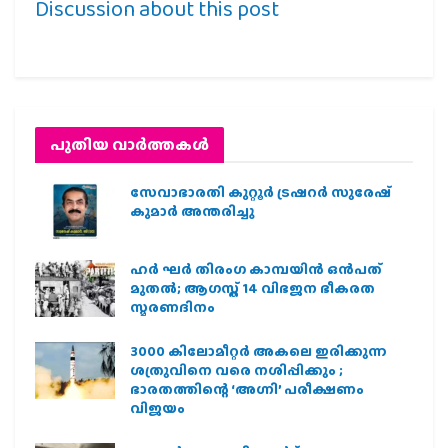
Discussion about this post
പുതിയ വാര്‍ത്തകള്‍
സേവാഭാരതി കുറ്റൂർ ട്രഷറർ സുരേഷ്
കുമാർ അന്തരിച്ചു
ഹര്‍ ഘര്‍ തിരംഗ കാമ്പയിന്‍ ഒന്‍പത്
മുതല്‍; ആഗസ്ത് 14 വിഭജന ഭീകരത
സ്മരണദിനം
3000 കിലോമീറ്റർ അകലെ ഇരിക്കുന്ന
ശത്രുവിനെ വരെ നശിപ്പിക്കും ;
ഭാരതത്തിന്റെ ‘അഗ്നി’ പരീക്ഷണം
വിജയം