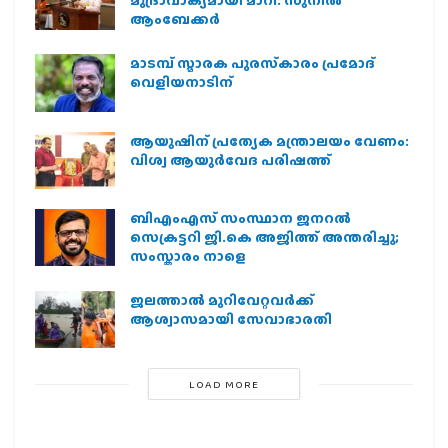
മുദ്രാവാക്യമായി മാറി: സുനിൽ
ആംബേക്കർ
മാടമ്പ് സ്മാരക പുരസ്‌കാരം പ്രമോദ്
വെളിയനാടിന്
ആയുഷിന് പ്രത്യേക മന്ത്രാലയം വേണം:
വിശ്വ ആയുര്‍വേദ പരിഷത്ത്
ബിഎംഎസ് സംസ്ഥാന ജനറൽ
സെക്രട്ടറി ജി.കെ അജിത്ത് അന്തരിച്ചു;
സംസ്കാരം നാളെ
ജലത്താല്‍ മുറിവേറ്റവര്‍ക്ക്
ആശ്വാസമായി സേവാഭാരതി
LOAD MORE