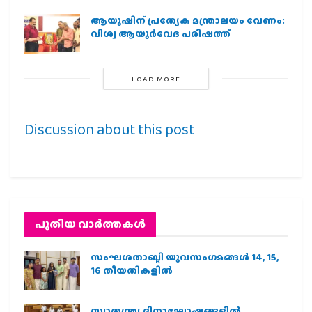
ആയുഷിന് പ്രത്യേക മന്ത്രാലയം വേണം:
വിശ്വ ആയുര്‍വേദ പരിഷത്ത്
LOAD MORE
Discussion about this post
പുതിയ വാര്‍ത്തകള്‍
സംഘശതാബ്ദി യുവസംഗമങ്ങള്‍ 14, 15,
16 തീയതികളില്‍
സ്വാതന്ത്ര്യ ദിനാഘോഷങ്ങളിൽ