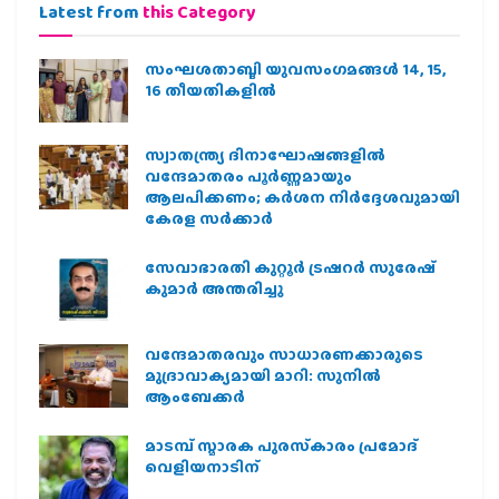
Latest from
this Category
സംഘശതാബ്ദി യുവസംഗമങ്ങള്‍ 14, 15,
16 തീയതികളില്‍
സ്വാതന്ത്ര്യ ദിനാഘോഷങ്ങളിൽ
വന്ദേമാതരം പൂർണ്ണമായും
ആലപിക്കണം; കർശന നിർദ്ദേശവുമായി
കേരള സർക്കാർ
സേവാഭാരതി കുറ്റൂർ ട്രഷറർ സുരേഷ്
കുമാർ അന്തരിച്ചു
വന്ദേമാതരവും സാധാരണക്കാരുടെ
മുദ്രാവാക്യമായി മാറി: സുനിൽ
ആംബേക്കർ
മാടമ്പ് സ്മാരക പുരസ്‌കാരം പ്രമോദ്
വെളിയനാടിന്