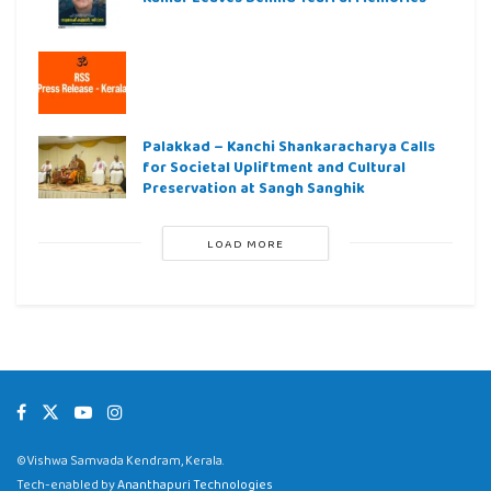
Palakkad – Kanchi Shankaracharya Calls
for Societal Upliftment and Cultural
Preservation at Sangh Sanghik
LOAD MORE
©Vishwa Samvada Kendram, Kerala.
Tech-enabled by
Ananthapuri Technologies