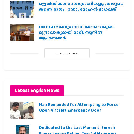
ജെന്‍സികള്‍ ദേശദ്രോഹികളല്ല, നമ്മുടെ
തന്നെ ഭാഗം : ഡോ. മോഹന്‍ ഭാഗവത്
വന്ദേമാതരവും സാധാരണക്കാരുടെ
മുദ്രാവാക്യമായി മാറി: സുനിൽ
ആംബേക്കർ
LOAD MORE
Latest English News
Man Remanded for Attempting to Force
Open Aircraft Emergency Door
Dedicated to the Last Moment; Suresh
Kumar Leaves Behind Tearful Memories