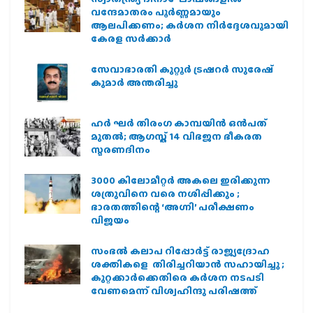
വന്ദേമാതരം പൂർണ്ണമായും
ആലപിക്കണം; കർശന നിർദ്ദേശവുമായി
കേരള സർക്കാർ
സേവാഭാരതി കുറ്റൂർ ട്രഷറർ സുരേഷ്
കുമാർ അന്തരിച്ചു
ഹര്‍ ഘര്‍ തിരംഗ കാമ്പയിന്‍ ഒന്‍പത്
മുതല്‍; ആഗസ്ത് 14 വിഭജന ഭീകരത
സ്മരണദിനം
3000 കിലോമീറ്റർ അകലെ ഇരിക്കുന്ന
ശത്രുവിനെ വരെ നശിപ്പിക്കും ;
ഭാരതത്തിന്റെ ‘അഗ്നി’ പരീക്ഷണം
വിജയം
സംഭൽ കലാപ റിപ്പോർട്ട് രാജ്യദ്രോഹ
ശക്തികളെ തിരിച്ചറിയാൻ സഹായിച്ചു ;
കുറ്റക്കാർക്കെതിരെ കർശന നടപടി
വേണമെന്ന് വിശ്വഹിന്ദു പരിഷത്ത്