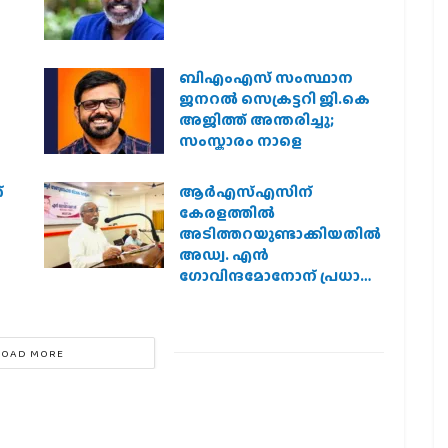
ബിഎംഎസ് സംസ്ഥാന
ജനറൽ സെക്രട്ടറി ജി.കെ
അജിത്ത് അന്തരിച്ചു;
സംസ്കാരം നാളെ
്
ആര്‍എസ്എസിന്
കേരളത്തില്‍
അടിത്തറയുണ്ടാക്കിയതില്‍
അഡ്വ. എന്‍
ഗോവിന്ദമോനോന് പ്രധാന
പങ്ക് :എ. ഗോപാലകൃഷ്ണന്‍
LOAD MORE