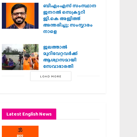
ബിഎംഎസ് സംസ്ഥാന
ജനറൽ സെക്രട്ടറി
ജി.കെ അജിത്ത്
അന്തരിച്ചു; സംസ്കാരം
നാളെ
ജലത്താല്‍
മുറിവേറ്റവര്‍ക്ക്
ആശ്വാസമായി
സേവാഭാരതി
LOAD MORE
Latest English News