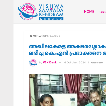
HOME
വാര്
Home
വാര്‍ത്ത
കേരളം
അഖിലകേരള അക്ഷരശ്ലോക മത
ലഭിച്ച കെ.എൻ പ്രഭാകരനെ ആ
by
VSK Desk
4 October, 2024
in
കേരളം