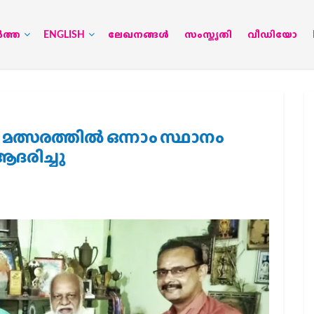
‍ത്ത
ENGLISH
ലേഖനങ്ങള്‍
സംസ്കൃതി
വീഡിയോ
്സരത്തിൽ ഒന്നാം സ്ഥാനം
ദരിച്ചു