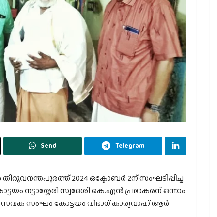
Send
Telegram
ുവനന്തപുരത്ത് 2024 ഒക്ടോബർ 2ന് സംഘടിപ്പിച്ച
ം നട്ടാശ്ശേരി സ്വദേശി കെ.എൻ പ്രഭാകരന് ഒന്നാം
്വയംസേവക സംഘം കോട്ടയം വിഭാഗ് കാര്യവാഹ് ആർ