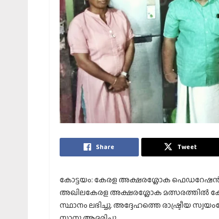
Share
Tweet
കോട്ടയം: കേരള അക്ഷരശ്ലോക ഫെഡറേഷൻ തിര
അഖിലകേരള അക്ഷരശ്ലോക മത്സരത്തിൽ കോട്ടയ
സ്ഥാനം ലഭിച്ചു. അദ്ദേഹത്തെ രാഷ്ട്രീയ സ
സാനു ആദരിച്ചു.