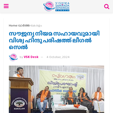
Home
വാര്‍ത്ത
കേരളം
സൗജന്യ നിയമ സഹായവുമായി
വിശ്വ ഹിന്ദു പരിഷത്ത് ലീഗല്‍
സെല്‍
by
VSK Desk
4 October, 2024