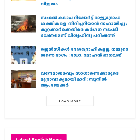
വിജയം
സംഭൽ കലാപ റിപ്പോർട്ട് രാജ്യദ്രോഹ
ശക്തികളെ തിരിച്ചറിയാൻ സഹായിച്ചു ;
കുറ്റക്കാർക്കെതിരെ കർശന നടപടി
വേണമെന്ന് വിശ്വഹിന്ദു പരിഷത്ത്
ജെന്‍സികള്‍ ദേശദ്രോഹികളല്ല, നമ്മുടെ
തന്നെ ഭാഗം : ഡോ. മോഹന്‍ ഭാഗവത്
വന്ദേമാതരവും സാധാരണക്കാരുടെ
മുദ്രാവാക്യമായി മാറി: സുനിൽ
ആംബേക്കർ
LOAD MORE
Latest English News