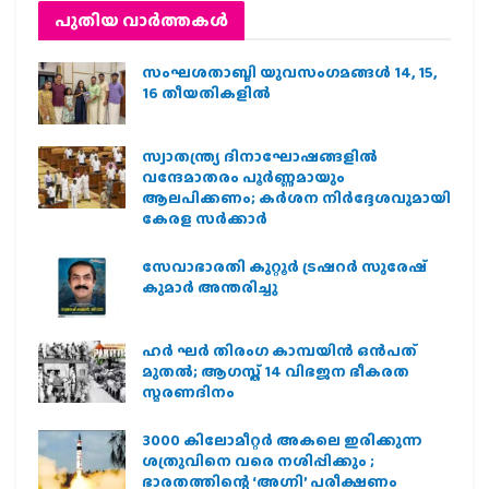
പുതിയ വാര്‍ത്തകള്‍
സംഘശതാബ്ദി യുവസംഗമങ്ങള്‍ 14, 15,
16 തീയതികളില്‍
സ്വാതന്ത്ര്യ ദിനാഘോഷങ്ങളിൽ
വന്ദേമാതരം പൂർണ്ണമായും
ആലപിക്കണം; കർശന നിർദ്ദേശവുമായി
കേരള സർക്കാർ
സേവാഭാരതി കുറ്റൂർ ട്രഷറർ സുരേഷ്
കുമാർ അന്തരിച്ചു
ഹര്‍ ഘര്‍ തിരംഗ കാമ്പയിന്‍ ഒന്‍പത്
മുതല്‍; ആഗസ്ത് 14 വിഭജന ഭീകരത
സ്മരണദിനം
3000 കിലോമീറ്റർ അകലെ ഇരിക്കുന്ന
ശത്രുവിനെ വരെ നശിപ്പിക്കും ;
ഭാരതത്തിന്റെ ‘അഗ്നി’ പരീക്ഷണം