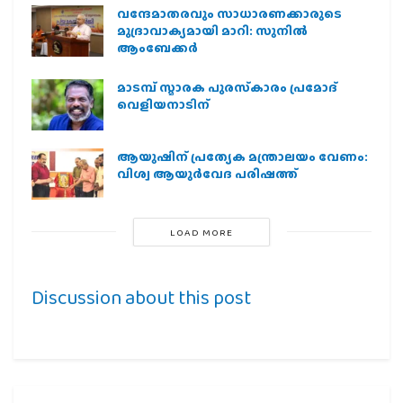
വന്ദേമാതരവും സാധാരണക്കാരുടെ
മുദ്രാവാക്യമായി മാറി: സുനിൽ
ആംബേക്കർ
മാടമ്പ് സ്മാരക പുരസ്‌കാരം പ്രമോദ്
വെളിയനാടിന്
ആയുഷിന് പ്രത്യേക മന്ത്രാലയം വേണം:
വിശ്വ ആയുര്‍വേദ പരിഷത്ത്
LOAD MORE
Discussion about this post