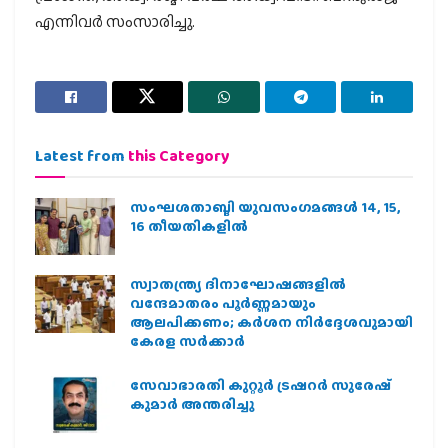
എന്നിവര്‍ സംസാരിച്ചു.
Latest from
this Category
സംഘശതാബ്ദി യുവസംഗമങ്ങള്‍ 14, 15,
16 തീയതികളില്‍
സ്വാതന്ത്ര്യ ദിനാഘോഷങ്ങളിൽ
വന്ദേമാതരം പൂർണ്ണമായും
ആലപിക്കണം; കർശന നിർദ്ദേശവുമായി
കേരള സർക്കാർ
സേവാഭാരതി കുറ്റൂർ ട്രഷറർ സുരേഷ്
കുമാർ അന്തരിച്ചു