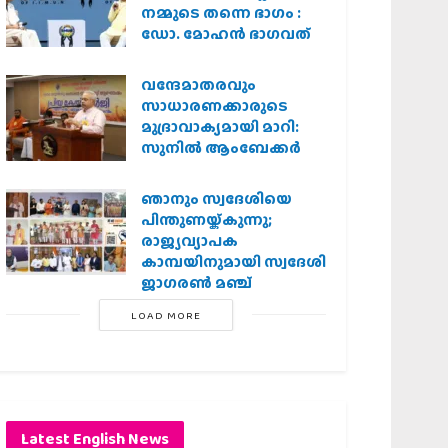
നമ്മുടെ തന്നെ ഭാഗം :
ഡോ. മോഹന്‍ ഭാഗവത്
വന്ദേമാതരവും
സാധാരണക്കാരുടെ
മുദ്രാവാക്യമായി മാറി:
സുനിൽ ആംബേക്കർ
ഞാനും സ്വദേശിയെ
പിന്തുണയ്ക്കുന്നു;
രാജ്യവ്യാപക
കാമ്പയിനുമായി സ്വദേശി
ജാഗരണ്‍ മഞ്ച്
LOAD MORE
Latest English News