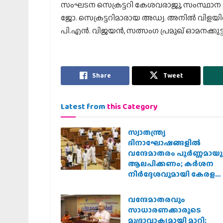
സംഘടന സെക്രട്ടറി കേശവരാജു, സംസ്ഥാന ജന
ജോ. സെക്രട്ടറിമാരായ അഡ്വ. അനില്‍ വിളയില്‍, 
പി.എന്‍. വിജയന്‍, സത്സംഗ പ്രമുഖ് ഓമനക്കുട്ട
Share
Tweet
Latest from
this Category
സ്വാതന്ത്ര്യ
ദിനാഘോഷങ്ങളിൽ
വന്ദേമാതരം പൂർണ്ണമായു
ആലപിക്കണം; കർശന
നിർദ്ദേശവുമായി കേരള
സർക്കാർ
വന്ദേമാതരവും
സാധാരണക്കാരുടെ
മുദ്രാവാക്യമായി മാറി: