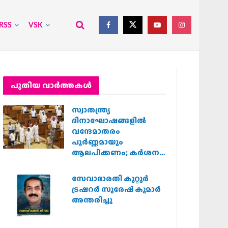
RSS
VSK
പുതിയ വാര്‍ത്തകള്‍
സ്വാതന്ത്ര്യ
ദിനാഘോഷങ്ങളിൽ
വന്ദേമാതരം
പൂർണ്ണമായും
ആലപിക്കണം; കർശന
നിർദ്ദേശവുമായി കേരള
സർക്കാർ
സേവാഭാരതി കുറ്റൂർ
ട്രഷറർ സുരേഷ് കുമാർ
അന്തരിച്ചു