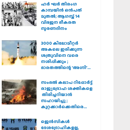
ഹര്‍ ഘര്‍ തിരംഗ
കാമ്പയിന്‍ ഒന്‍പത്
മുതല്‍; ആഗസ്ത് 14
വിഭജന ഭീകരത
സ്മരണദിനം
3000 കിലോമീറ്റർ
അകലെ ഇരിക്കുന്ന
ശത്രുവിനെ വരെ
നശിപ്പിക്കും ;
ഭാരതത്തിന്റെ ‘അഗ്നി’
പരീക്ഷണം വിജയം
സംഭൽ കലാപ റിപ്പോർട്ട്
രാജ്യദ്രോഹ ശക്തികളെ
തിരിച്ചറിയാൻ
സഹായിച്ചു ;
കുറ്റക്കാർക്കെതിരെ
കർശന നടപടി
വേണമെന്ന് വിശ്വഹിന്ദു
ജെന്‍സികള്‍
പരിഷത്ത്
ദേശദ്രോഹികളല്ല,