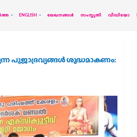
‍ത്ത
ENGLISH
ലേഖനങ്ങള്‍
സംസ്കൃതി
വീഡിയോ
ന്ന പൂജാദ്രവ്യങ്ങള്‍ ശുദ്ധമാകണം: