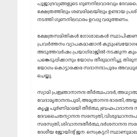
പൂജാദ്രവ്യങ്ങളുടെ ഗുണനിലവാരവും ദേവചൈതന
ക്ഷേത്രത്തിലും ശബരിമലയിലും ഉണ്ടായ പ്രശ്
നടത്തി ഗുണനിലവാരം ഉറപ്പു വരുത്തണം.
ക്ഷേത്രസമിതികള്‍ ഗോശാലകള്‍ സ്ഥാപിക്കണമ
പ്രവര്‍ത്തനം വ്യാപകമാക്കാന്‍ കുടുംബയോഗ
അടുത്തവര്‍ഷം പ്രയാഗ്‌രാജില്‍ നടക്കുന്ന കു
പങ്കെടുപ്പിക്കാനും യോഗം തീരുമാനിച്ചു. തിരു
യോഗം കൊട്ടാരക്കര സദാനന്ദാപുരം അവധൂതാശ
ചെയ്തു.
സ്വാമി പ്രജ്ഞാനാനന്ദ തീര്‍ത്ഥപാദര്‍, അധ്യാ
വേദാമൃതാനന്ദപുരി, അമൃതാനന്ദ ഭാരതി, അയ്യപ്
കൃഷ്ണ പൂര്‍ണിമാമയി തീര്‍ത്ഥ, ബ്രഹ്മപാദാന
ദേവചൈതന്യാനന്ദ സരസ്വതി, വിശുദ്ധാനന്ദപുരി
സരസ്വതി, ശിവാനന്ദതീര്‍ത്ഥ, ദര്‍ശനാനന്ദ സര
ദേശീയ ജോയിന്റ് ജന. സെക്രട്ടറി സ്ഥാണുമാലയ