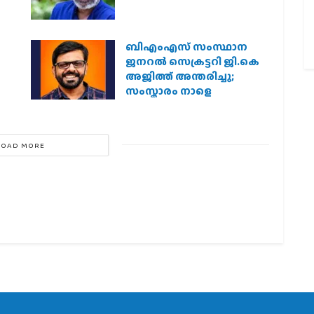
ബിഎംഎസ് സംസ്ഥാന
ജനറൽ സെക്രട്ടറി ജി.കെ
അജിത്ത് അന്തരിച്ചു;
സംസ്കാരം നാളെ
LOAD MORE