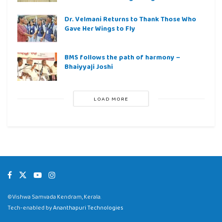
Dr. Velmani Returns to Thank Those Who
Gave Her Wings to Fly
BMS follows the path of harmony –
Bhaiyyaji Joshi
LOAD MORE
©Vishwa Samvada Kendram, Kerala.
Tech-enabled by
Ananthapuri Technologies