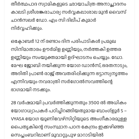
തീര്‍ത്ഥപാദ സ്വാമികളുടെ ഛായാചിത്ര അനാച്ഛാദനം
കാലടി ശ്രീശങ്കരാചാര്യ സർവ്വകലാശാല മുന്‍ വൈസ്
ചാന്‍സലര്‍ ഡോ. എം സി ദിലീപ് കുമാർ
നിർവ്വഹിക്കും.
ഒക്ടോബർ 12 ന് രണ്ടാം ദിന പരിപാടികള്‍ പ്രമുഖ
സിനിമാതാരം ഊര്‍മിള ഉണ്ണിയും, നര്‍ത്തകി ഉത്തര
ഉണ്ണിയും സംയുക്തമായി ഉദ്ഘാടനം ചെയ്യും. ഡോ.
മേഘ ജോബി നയിക്കുന്ന യോഗ ഡാന്‍സ്, ഭരതനാട്യം,
അദിതി പ്രാണ്‍ രാജ് അവതരിപ്പിക്കുന്ന ഭട്ടാസ്യനൃത്തം
എന്നിവയും നവരാത്രി സര്‍ഗോല്‍സവത്തിന്റെ
ഭാഗമായി നടക്കും.
28 വർഷമായി പ്രവർത്തിക്കുന്നതും 3500 ൽ അധികം
യോഗാധ്യാപകർ പഠിച്ചിറങ്ങിയതുമായ ബാംഗ്ളൂർ S –
VYASA യോഗ യൂണിവേഴ്സിറ്റിയുടെ അംഗീകാരമുള്ള
പൈതൃകിന്റെ സംസ്ഥാന പഠന കേന്ദ്രം ഇക്കഴിഞ്ഞ
സെപ്തംബറിലാണ് മൂവാറ്റുപുഴ മാറാടിയിൽ