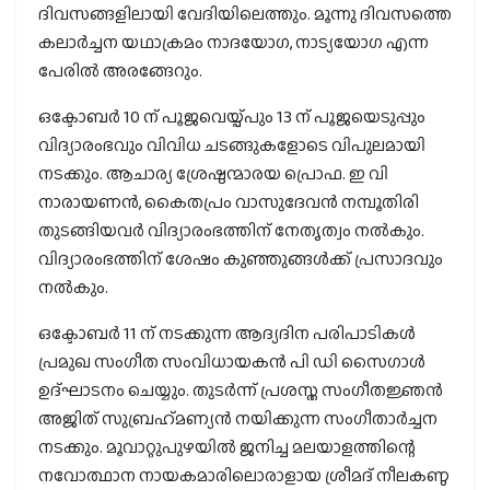
ദിവസങ്ങളിലായി വേദിയിലെത്തും. മൂന്നു ദിവസത്തെ
കലാർച്ചന യഥാക്രമം നാദയോഗ, നാട്യയോഗ എന്ന
പേരിൽ അരങ്ങേറും.
ഒക്ടോബർ 10 ന് പൂജവെയ്പ്പും 13 ന് പൂജയെടുപ്പും
വിദ്യാരംഭവും വിവിധ ചടങ്ങുകളോടെ വിപുലമായി
നടക്കും. ആചാര്യ ശ്രേഷ്ഠന്മാരയ പ്രൊഫ. ഇ വി
നാരായണന്‍, കൈതപ്രം വാസുദേവന്‍ നമ്പൂതിരി
തുടങ്ങിയവർ വിദ്യാരംഭത്തിന് നേതൃത്വം നൽകും.
വിദ്യാരംഭത്തിന് ശേഷം കുഞ്ഞുങ്ങൾക്ക് പ്രസാദവും
നൽകും.
ഒക്ടോബർ 11 ന് നടക്കുന്ന ആദ്യദിന പരിപാടികൾ
പ്രമുഖ സംഗീത സംവിധായകന്‍ പി ഡി സൈഗാൾ
ഉദ്ഘാടനം ചെയ്യും. തുടർന്ന് പ്രശസ്ത സംഗീതജ്ഞൻ
അജിത്‌ സുബ്രഹ്‌മണ്യന്‍ നയിക്കുന്ന സംഗീതാര്‍ച്ചന
നടക്കും. മൂവാറ്റുപുഴയിൽ ജനിച്ച മലയാളത്തിന്റെ
നവോത്ഥാന നായകമാരിലൊരാളായ ശ്രീമദ് നീലകണ്ഠ