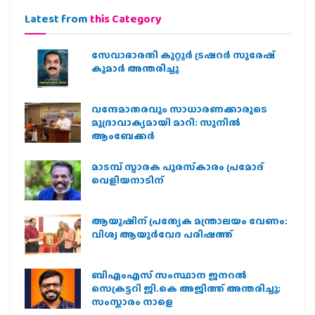
Latest from
this Category
സേവാഭാരതി കുറ്റൂർ ട്രഷറർ സുരേഷ്
കുമാർ അന്തരിച്ചു
വന്ദേമാതരവും സാധാരണക്കാരുടെ
മുദ്രാവാക്യമായി മാറി: സുനിൽ
ആംബേക്കർ
മാടമ്പ് സ്മാരക പുരസ്‌കാരം പ്രമോദ്
വെളിയനാടിന്
ആയുഷിന് പ്രത്യേക മന്ത്രാലയം വേണം:
വിശ്വ ആയുര്‍വേദ പരിഷത്ത്
ബിഎംഎസ് സംസ്ഥാന ജനറൽ
സെക്രട്ടറി ജി.കെ അജിത്ത് അന്തരിച്ചു;
സംസ്കാരം നാളെ