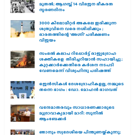
മുതല്‍; ആഗസ്ത് 14 വിഭജന ഭീകരത
സ്മരണദിനം
3000 കിലോമീറ്റർ അകലെ ഇരിക്കുന്ന
ശത്രുവിനെ വരെ നശിപ്പിക്കും ;
ഭാരതത്തിന്റെ ‘അഗ്നി’ പരീക്ഷണം
വിജയം
സംഭൽ കലാപ റിപ്പോർട്ട് രാജ്യദ്രോഹ
ശക്തികളെ തിരിച്ചറിയാൻ സഹായിച്ചു ;
കുറ്റക്കാർക്കെതിരെ കർശന നടപടി
വേണമെന്ന് വിശ്വഹിന്ദു പരിഷത്ത്
ജെന്‍സികള്‍ ദേശദ്രോഹികളല്ല, നമ്മുടെ
തന്നെ ഭാഗം : ഡോ. മോഹന്‍ ഭാഗവത്
വന്ദേമാതരവും സാധാരണക്കാരുടെ
മുദ്രാവാക്യമായി മാറി: സുനിൽ
ആംബേക്കർ
ഞാനും സ്വദേശിയെ പിന്തുണയ്ക്കുന്നു;