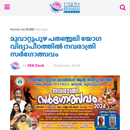
Home
വാര്‍ത്ത
കേരളം
മൂവാറ്റുപുഴ പതഞ്ജലി യോഗ
വിദ്യാപീഠത്തിൽ നവരാത്രി
സര്‍ഗോത്സവം
by
VSK Desk
9 October, 2024