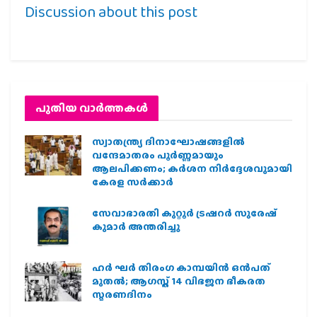
Discussion about this post
പുതിയ വാര്‍ത്തകള്‍
സ്വാതന്ത്ര്യ ദിനാഘോഷങ്ങളിൽ
വന്ദേമാതരം പൂർണ്ണമായും
ആലപിക്കണം; കർശന നിർദ്ദേശവുമായി
കേരള സർക്കാർ
സേവാഭാരതി കുറ്റൂർ ട്രഷറർ സുരേഷ്
കുമാർ അന്തരിച്ചു
ഹര്‍ ഘര്‍ തിരംഗ കാമ്പയിന്‍ ഒന്‍പത്
മുതല്‍; ആഗസ്ത് 14 വിഭജന ഭീകരത
സ്മരണദിനം