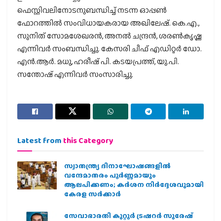
ഫെസ്റ്റിവലിനോടനുബന്ധിച്ച് നടന്ന ഓപ്പണ്‍
ഫോറത്തില്‍ സംവിധായകരായ അഖിലേഷ്. കെ.എ.,
സുനിത് സോമശേഖരന്‍, അനല്‍ ചന്ദ്രന്‍, ശരണ്‍കൃഷ്ണ
എന്നിവര്‍ സംബന്ധിച്ചു. കേസരി ചീഫ് എഡിറ്റര്‍ ഡോ.
എന്‍.ആര്‍. മധു, ഹരീഷ് പി. കടയപ്രത്ത്, യു.പി.
സന്തോഷ് എന്നിവര്‍ സംസാരിച്ചു.
Latest from
this Category
സ്വാതന്ത്ര്യ ദിനാഘോഷങ്ങളിൽ
വന്ദേമാതരം പൂർണ്ണമായും
ആലപിക്കണം; കർശന നിർദ്ദേശവുമായി
കേരള സർക്കാർ
സേവാഭാരതി കുറ്റൂർ ട്രഷറർ സുരേഷ്