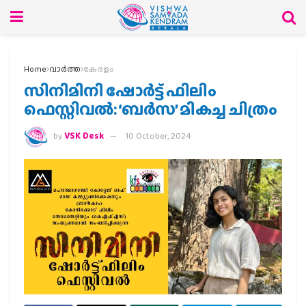
Home
വാര്‍ത്ത
കേരളം
സിനിമിനി ഷോര്‍ട്ട് ഫിലിം
ഫെസ്റ്റിവല്‍: ‘ബര്‍സ’ മികച്ച ചിത്രം
by
VSK Desk
10 October, 2024